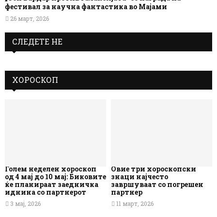
фестивал за научна фантастика во Мајами
26 март, 2026
СЛЕДЕТЕ НЕ
ХОРОСКОП
Голем неделен хороскоп
Овие три хороскопски
од 4 мај до 10 мај: Биковите
знаци најчесто
ќе планираат заедничка
завршуваат со погрешен
иднина со партнерот
партнер
3 мај, 2026
11 март, 2026