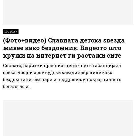
Шоубиз
(Фото+видео) Славната детска ѕвезда
живее како бездомник: Видеото што
кружи на интернет ги растажи сите
Славата, парите и црвениот тепих не се гаранција за
среќа. Бројни холивудски ѕвезди завршиле како
бездомници, без пари и поддршка, и покрај нивното
богатство и...