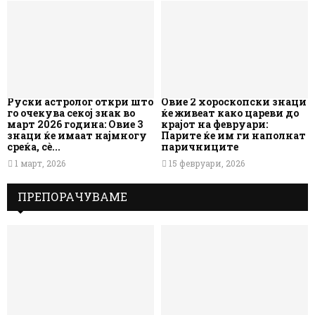
Руски астролог откри што
Овие 2 хороскопски знаци
го очекува секој знак во
ќе живеат како цареви до
март 2026 година: Овие 3
крајот на февруари:
знаци ќе имаат најмногу
Парите ќе им ги наполнат
среќа, сè...
паричниците
1 март, 2026
15 февруари, 2026
ПРЕПОРАЧУВАМЕ