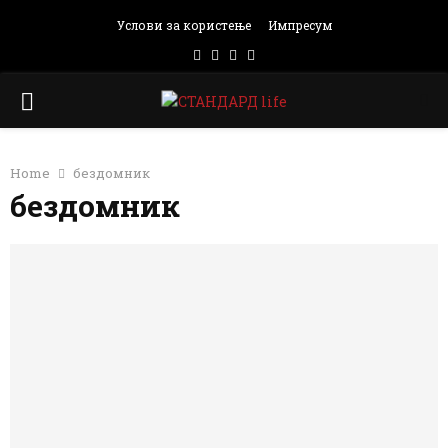
Услови за користење
Импресум
Facebook
Instagram
Email
Rss
PRIMARY
MENU
Home
бездомник
бездомник