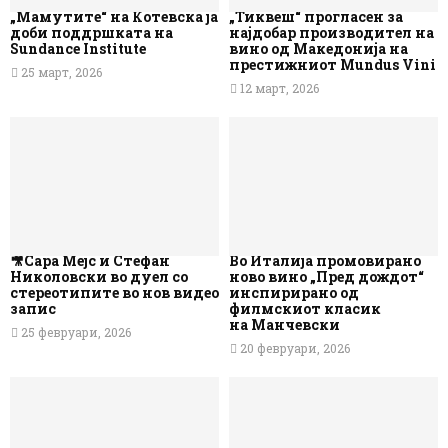
„Мамутите“ на Котевска ја
„Тиквеш“ прогласен за
доби поддршката на
најдобар производител на
Sundance Institute
вино од Македонија на
престижниот Mundus Vini
25 март, 2026
12 март, 2026
🎥Сара Мејс и Стефан
Во Италија промовирано
Николовски во дуел со
ново вино „Пред дождот“
стереотипите во нов видео
инспирирано од
запис
филмскиот класик
на Манчевски
25 февруари, 2026
20 февруари, 2026