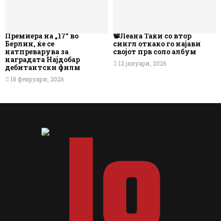
Премиера на „17“ во
📽️Леана Таќи со втор
Берлин, ќе се
сингл откако го најави
натпреварува за
својот прв соло албум
наградата Најдобар
12 јануари, 2026
дебитантски филм
18 февруари, 2026