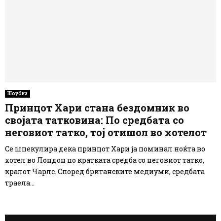
Шоубиз
Принцот Хари стана бездомник во
својата татковина: По средбата со
неговиот татко, тој отишол во хотелот
Се шпекулира дека принцот Хари ја поминал ноќта во
хотел во Лондон по кратката средба со неговиот татко,
кралот Чарлс. Според британските медиуми, средбата
траела...