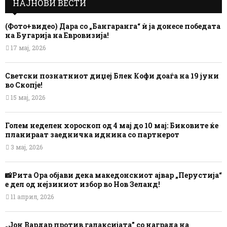
НАЈНОВИ ВЕСТИ
(Фото+видео) Дара со „Бангаранга“ ѝ ја донесе победата
на Бугарија на Евровизија!
17 мај, 2026
Светски познатниот диџеј Блек Кофи доаѓа на 19 јуни
во Скопје!
15 мај, 2026
Голем неделен хороскоп од 4 мај до 10 мај: Биковите ќе
планираат заедничка иднина со партнерот
3 мај, 2026
📸Рита Ора објави дека македонскиот ајвар „Перустија“
е дел од нејзиниот избор во Нов Зеланд!
11 април, 2026
„Јон Вардар против галаксијата” со награда на