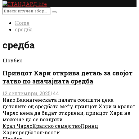
Primary
Menu
Search
Search
for:
Home
средба
средба
Шоубиз
Принцот Хари открива детаљ за својот
татко по значајната средба
12 септември, 2025
144
Иако Бакингемската палата соопшти дека
деталите од средбата меѓу принцот Хари и кралот
Чарлс нема да бидат откриени, принцот Хари не
можеше да се воздржи...
Крал Чарлс
Кралско семејство
Принц
Хари
средба
топ-вести
Шоубиз