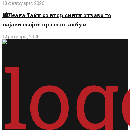
18 февруари, 2026
📽️Леана Таќи со втор сингл откако го
најави својот прв соло албум
12 јануари, 2026