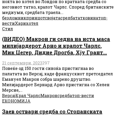
ноќта во хотел во Лондон по кратката средба со
неговиот татко, кралот Чарлс. Според британските
медиуми, средбата траела...
бездомник
принцот
својата
средба
татковина
топ-
вести
Хари
хотел
Стил
(ВИДЕО) Макрон ги седна на иста маса
милијардерот Арно и кралот Чарлс,
Мик Џегер, Дидие Дрогба, Хју Грант…
21 септември, 2023
297
Повеќе од 150 гости синоќа пристигнаа во
палатата во Версај, каде францускиот претседател
Емануел Макрон собра шарено друштво.
Милијардерот Бернард Арно пристигна со Хелен
Мерсие,...
Версај
Крал Чарлс
Макрон
средба
топ-вести
ЕКОНОМИЈА
Заев оствари средба со Стопанската