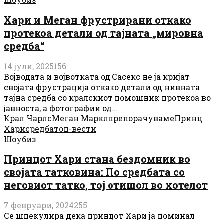
Хари и Меган фрустрирани откако
протекоа детали од тајната „мировна
средба“
14 јули, 2025
156
Војводата и војвотката од Сасекс не ја кријат
својата фрустрација откако детали од нивната
тајна средба со кралскиот помошник протекоа во
јавноста, а фотографии од...
Крал Чарлс
Меган Маркл
препорачуваме
Принц
Хари
средба
топ-вести
Шоубиз
Принцот Хари стана бездомник во
својата татковина: По средбата со
неговиот татко, тој отишол во хотелот
7 февруари, 2024
255
Се шпекулира дека принцот Хари ја поминал