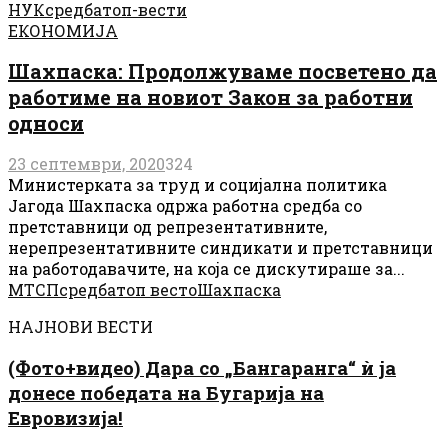
НУК
средба
топ-вести
ЕКОНОМИЈА
Шахпаска: Продолжуваме посветено да
работиме на новиот Закон за работни
односи
23 септември, 2020
324
Министерката за труд и социјална политика
Јагода Шахпаска одржа работна средба со
претставници од репрезентативните,
нерепрезентативните синдикати и претставници
на работодавачите, на која се дискутираше за...
МТСП
средба
топ весто
Шахпаска
НАЈНОВИ ВЕСТИ
(Фото+видео) Дара со „Бангаранга“ ѝ ја
донесе победата на Бугарија на
Евровизија!