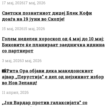
17 мај, 2026
17 мај, 2026
Светски познатниот диџеј Блек Кофи
доаѓа на 19 јуни во Скопје!
15 мај, 2026
15 мај, 2026
Голем неделен хороскоп од 4 мај до 10 мај:
Биковите ќе планираат заедничка иднина
со партнерот
3 мај, 2026
3 мај, 2026
📸Рита Ора објави дека македонскиот
ајвар „Перустија“ е дел од нејзиниот избор
во Нов Зеланд!
11 април, 2026
„Јон Вардар против галаксијата” со