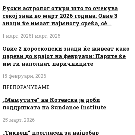
Руски астролог откри што го очекува
секој знак во март 2026 година: Овие 3
знаци ќе имаат најмногу среќа, сè...
1 март, 2026
1 март, 2026
Овие 2 хороскопски знаци ќе живеат како
цареви до крајот на февруари: Парите ќе
им ги наполнат паричниците
15 февруари, 2026
ПРЕПОРАЧУВАМЕ
„Мамутите“ на Котевска ја доби
поддршката на Sundance Institute
25 март, 2026
„Тиквеш“ прогласен за најдобар