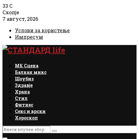
33
C
Скопје
7 август, 2026
Услови за користење
Импресум
Facebook
Instagram
Email
Rss
МК Сцена
Балкан микс
Шоубиз
Здравје
Храна
Стил
Фитнес
Секс и врски
Хороскоп
Search
Search
for: