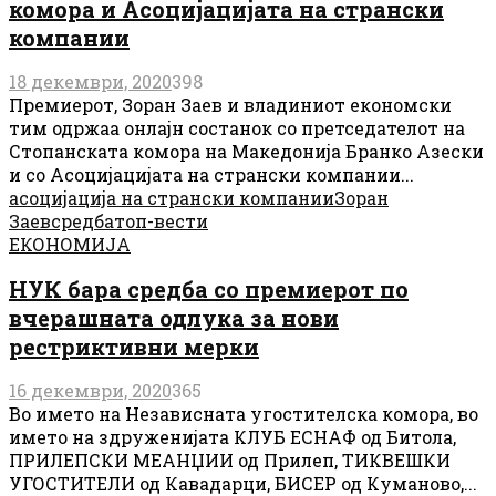
комора и Асоцијацијата на странски
компании
18 декември, 2020
398
Премиерот, Зоран Заев и владиниот економски
тим одржаа онлајн состанок со претседателот на
Стопанската комора на Македонија Бранко Азески
и со Асоцијацијата на странски компании...
асоцијација на странски компании
Зоран
Заев
средба
топ-вести
ЕКОНОМИЈА
НУК бара средба со премиерот по
вчерашната одлука за нови
рестриктивни мерки
16 декември, 2020
365
Во името на Независната угостителска комора, во
името на здруженијата КЛУБ ЕСНАФ од Битола,
ПРИЛЕПСКИ МЕАНЏИИ од Прилеп, ТИКВЕШКИ
УГОСТИТЕЛИ од Кавадарци, БИСЕР од Куманово,...