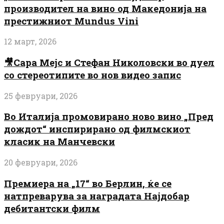
производител на вино од Македонија на
престижниот Mundus Vini
12 март, 2026
🎥Сара Мејс и Стефан Николовски во дуел
со стереотипите во нов видео запис
25 февруари, 2026
Во Италија промовирано ново вино „Пред
дождот“ инспирирано од филмскиот
класик на Манчевски
20 февруари, 2026
Премиера на „17“ во Берлин, ќе се
натпреварува за наградата Најдобар
дебитантски филм