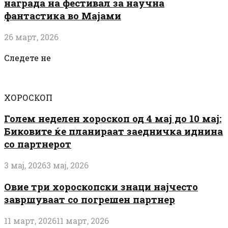
награда на фестивал за научна
фантастика во Мајами
26 март, 2026
Следете не
ХОРОСКОП
Голем неделен хороскоп од 4 мај до 10 мај:
Биковите ќе планираат заедничка иднина
со партнерот
3 мај, 2026
3 мај, 2026
Овие три хороскопски знаци најчесто
завршуваат со погрешен партнер
11 март, 2026
11 март, 2026