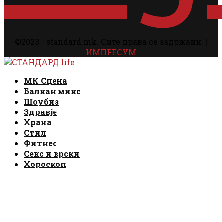
©2023 - standard.mk. Сите права се задржани. |
ИМПРЕСУМ
Facebook
Instagram
Email
Rss
Facebook
Instagram
Email
Rss
МК Сцена
Балкан микс
Шоубиз
Здравје
Храна
Стил
Фитнес
Секс и врски
Хороскоп