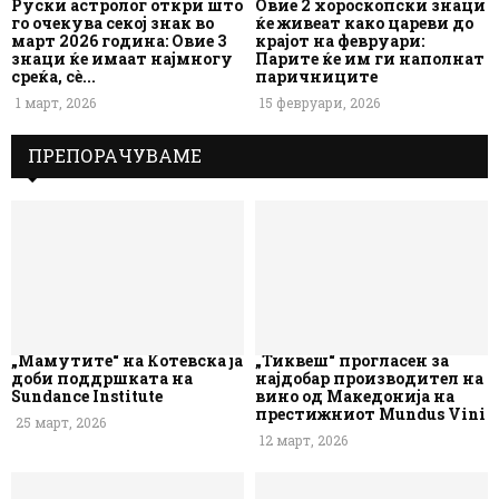
Руски астролог откри што
Овие 2 хороскопски знаци
го очекува секој знак во
ќе живеат како цареви до
март 2026 година: Овие 3
крајот на февруари:
знаци ќе имаат најмногу
Парите ќе им ги наполнат
среќа, сè...
паричниците
1 март, 2026
15 февруари, 2026
ПРЕПОРАЧУВАМЕ
„Мамутите“ на Котевска ја
„Тиквеш“ прогласен за
доби поддршката на
најдобар производител на
Sundance Institute
вино од Македонија на
престижниот Mundus Vini
25 март, 2026
12 март, 2026