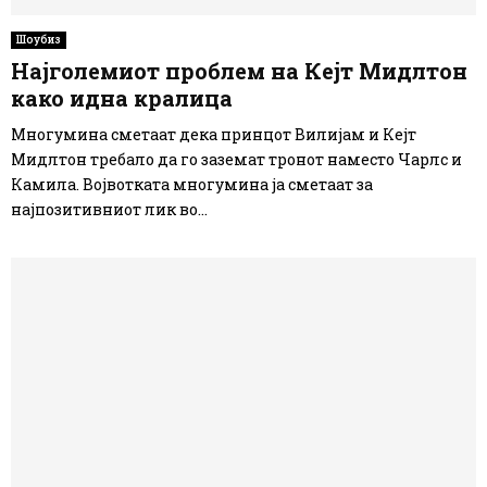
Шоубиз
Најголемиот проблем на Кејт Мидлтон
како идна кралица
Многумина сметаат дека принцот Вилијам и Кејт
Мидлтон требало да го заземат тронот наместо Чарлс и
Камила. Војвотката многумина ја сметаат за
најпозитивниот лик во...