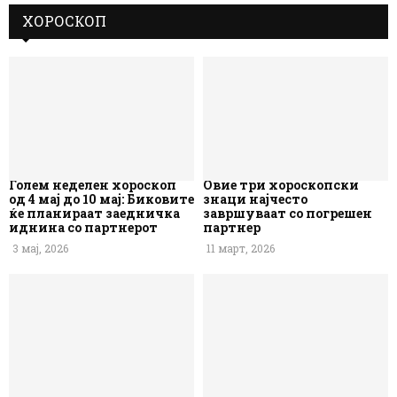
ХОРОСКОП
Голем неделен хороскоп
Овие три хороскопски
од 4 мај до 10 мај: Биковите
знаци најчесто
ќе планираат заедничка
завршуваат со погрешен
иднина со партнерот
партнер
3 мај, 2026
11 март, 2026