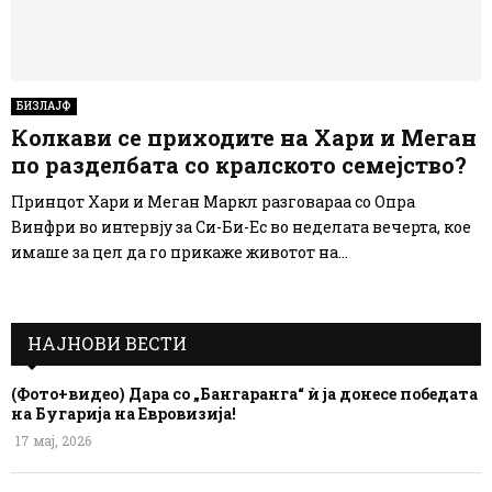
БИЗЛАЈФ
Колкави се приходите на Хари и Меган
по разделбата со кралското семејство?
Принцот Хари и Меган Маркл разговараа со Опра
Винфри во интервју за Си-Би-Ес во неделата вечерта, кое
имаше за цел да го прикаже животот на...
НАЈНОВИ ВЕСТИ
(Фото+видео) Дара со „Бангаранга“ ѝ ја донесе победата
на Бугарија на Евровизија!
17 мај, 2026