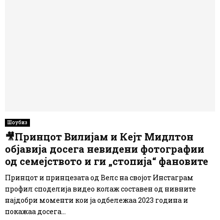
Шоубиз
🎥Принцот Вилијам и Кејт Мидлтон
објавија досега невидени фотографии
од семејството и ги „стопија“ фановите
Принцот и принцезата од Велс на својот Инстаграм
профил споделија видео колаж составен од нивните
најдобри моменти кои ја одбележаа 2023 година и
покажаа досега...