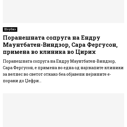
Шоубиз
Поранешната сопруга на Ендру
Маунтбатен-Виндзор, Сара Фергусон,
примена во клиника во Цирих
Поранешната сопруга на Ендру Маунтбатен-Виндзор,
Сара Фергусон, е примена во една од најскапите клиники
за велнес во светот откако беа објавени нејзините е-
пораки до Џефри...