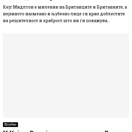
Кејт Мидлтон е миленик на Британците и Британките, а
нејзиното насмеано и љубезно лице ги крие доблестите
на решителност и храброст што ни ги покажува...
Шоубиз