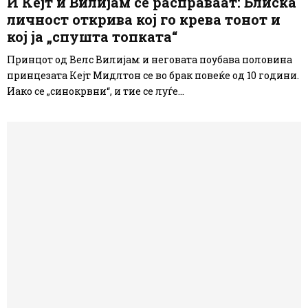
И Кејт и Вилијам се расправаат: Блиска
личност открива кој го крева тонот и
кој ја „спушта топката“
Принцот од Велс Вилијам и неговата поубава половина
принцезата Кејт Мидлтон се во брак повеќе од 10 години.
Иако се „синокрвни“, и тие се луѓе...