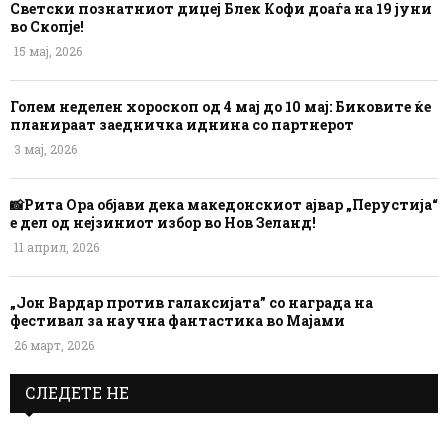
Светски познатниот диџеј Блек Кофи доаѓа на 19 јуни
во Скопје!
15 мај, 2026
Голем неделен хороскоп од 4 мај до 10 мај: Биковите ќе
планираат заедничка иднина со партнерот
3 мај, 2026
📸Рита Ора објави дека македонскиот ајвар „Перустија“
е дел од нејзиниот избор во Нов Зеланд!
11 април, 2026
„Јон Вардар против галаксијата” со награда на
фестивал за научна фантастика во Мајами
26 март, 2026
СЛЕДЕТЕ НЕ