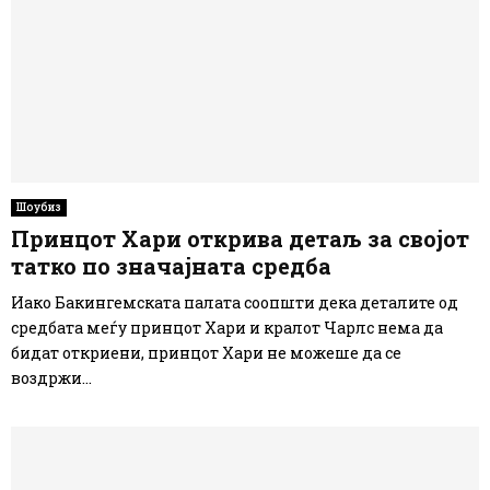
Шоубиз
Принцот Хари открива детаљ за својот
татко по значајната средба
Иако Бакингемската палата соопшти дека деталите од
средбата меѓу принцот Хари и кралот Чарлс нема да
бидат откриени, принцот Хари не можеше да се
воздржи...