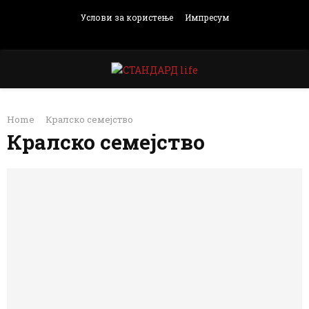
Услови за користење
Импресум
Facebook
Instagram
Email
Rss
PRIMARY
Home
Кралско семејство
MENU
Кралско семејство