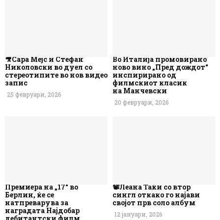
🎥Сара Мејс и Стефан
Во Италија промовирано
Николовски во дуел со
ново вино „Пред дождот“
стереотипите во нов видео
инспирирано од
запис
филмскиот класик
на Манчевски
25 февруари, 2026
20 февруари, 2026
Премиера на „17“ во
📽️Леана Таќи со втор
Берлин, ќе се
сингл откако го најави
натпреварува за
својот прв соло албум
наградата Најдобар
12 јануари, 2026
дебитантски филм