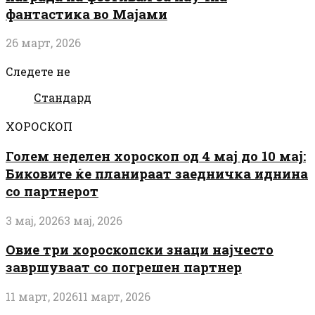
фантастика во Мајами
26 март, 2026
Следете не
Стандард
ХОРОСКОП
Голем неделен хороскоп од 4 мај до 10 мај:
Биковите ќе планираат заедничка иднина
со партнерот
3 мај, 2026
3 мај, 2026
Овие три хороскопски знаци најчесто
завршуваат со погрешен партнер
11 март, 2026
11 март, 2026