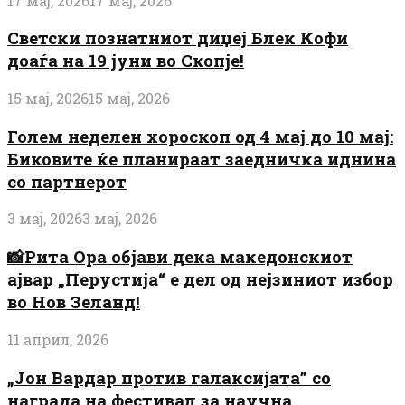
17 мај, 2026
17 мај, 2026
Светски познатниот диџеј Блек Кофи
доаѓа на 19 јуни во Скопје!
15 мај, 2026
15 мај, 2026
Голем неделен хороскоп од 4 мај до 10 мај:
Биковите ќе планираат заедничка иднина
со партнерот
3 мај, 2026
3 мај, 2026
📸Рита Ора објави дека македонскиот
ајвар „Перустија“ е дел од нејзиниот избор
во Нов Зеланд!
11 април, 2026
„Јон Вардар против галаксијата” со
награда на фестивал за научна