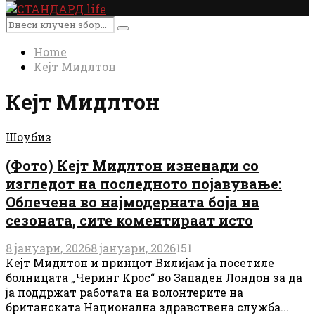
Primary
Menu
Search
Search
for:
Home
Кејт Мидлтон
Кејт Мидлтон
Шоубиз
(Фото) Кејт Мидлтон изненади со
изгледот на последното појавување:
Облечена во најмодерната боја на
сезоната, сите коментираат исто
8 јануари, 2026
8 јануари, 2026
151
Кејт Мидлтон и принцот Вилијам ја посетиле
болницата „Черинг Крос“ во Западен Лондон за да
ја поддржат работата на волонтерите на
британската Национална здравствена служба...