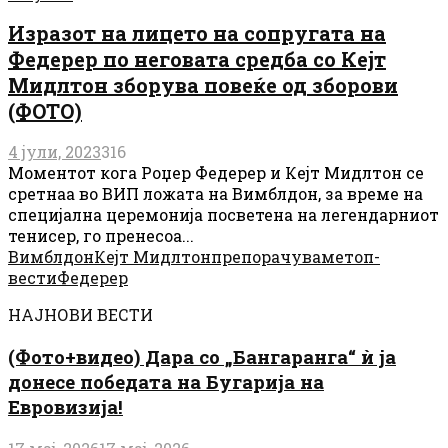
Изразот на лицето на сопругата на
Федерер по неговата средба со Кејт
Мидлтон зборува повеќе од зборови
(ФОТО)
4 јули, 2023
316
Моментот кога Роџер Федерер и Кејт Мидлтон се
сретнаа во ВИП ложата на Вимблдон, за време на
специјална церемонија посветена на легендарниот
тенисер, го пренесоа...
Вимблдон
Кејт Мидлтон
препорачуваме
топ-
вести
Федерер
НАЈНОВИ ВЕСТИ
(Фото+видео) Дара со „Бангаранга“ ѝ ја
донесе победата на Бугарија на
Евровизија!