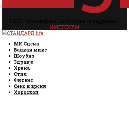
©2023 - standard.mk. Сите права се задржани. |
ИМПРЕСУМ
Facebook
Instagram
Email
Rss
Facebook
Instagram
Email
Rss
МК Сцена
Балкан микс
Шоубиз
Здравје
Храна
Стил
Фитнес
Секс и врски
Хороскоп