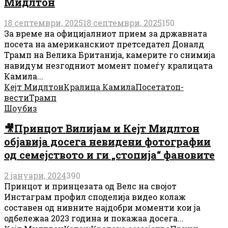
Мидлтон
18 септември, 2025
18 септември, 2025
150
За време на официјалниот прием за државната
посета на американскиот претседател Доналд
Трамп на Велика Британија, камерите го снимија
навидум незгодниот момент помеѓу кралицата
Камила...
Кејт Мидлтон
Кралица Камила
Посета
топ-
вести
Трамп
Шоубиз
🎥Принцот Вилијам и Кејт Мидлтон
објавија досега невидени фотографии
од семејството и ги „стопија“ фановите
2 јануари, 2024
390
Принцот и принцезата од Велс на својот
Инстаграм профил споделија видео колаж
составен од нивните најдобри моменти кои ја
одбележаа 2023 година и покажаа досега...