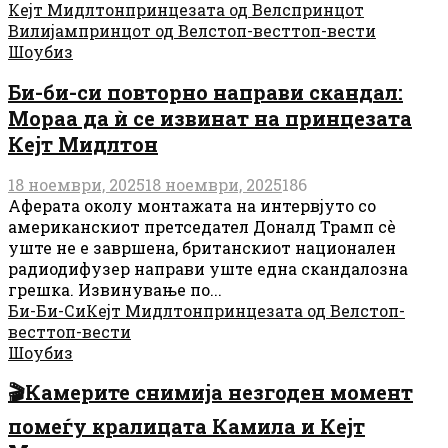
Кејт Мидлтон
принцезата од Велс
принцот
Вилијам
принцот од Велс
топ-вест
топ-вести
Шоубиз
Би-би-си повторно направи скандал:
Мораа да ѝ се извинат на принцезата
Кејт Мидлтон
18 ноември, 2025
18 ноември, 2025
186
Аферата околу монтажата на интервјуто со
американскиот претседател Доналд Трамп сè
уште не е завршена, британскиот национален
радиодифузер направи уште една скандалозна
грешка. Извинување по...
Би-Би-Си
Кејт Мидлтон
принцезата од Велс
топ-
вест
топ-вести
Шоубиз
🎬Камерите снимија незгоден момент
помеѓу кралицата Камила и Кејт