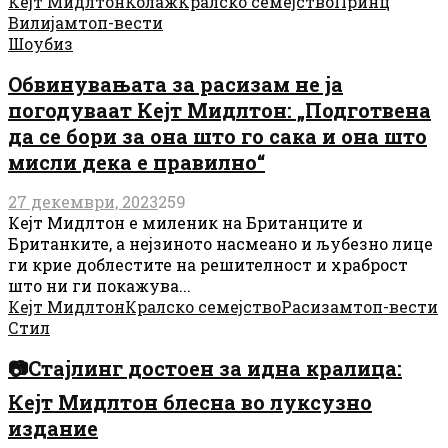
Кејт Мидлтон
Колаж
Кралско семејство
Принц
Вилијам
топ-вести
Шоубиз
Обвинувањата за расизам не ја
погодуваат Кејт Мидлтон: „Подготвена
да се бори за она што го сака и она што
мисли дека е правилно“
27 декември, 2023
259
Кејт Мидлтон е миленик на Британците и
Британките, а нејзиното насмеано и љубезно лице
ги крие доблестите на решителност и храброст
што ни ги покажува...
Кејт Мидлтон
Кралско семејство
Расизам
топ-вести
Стил
📷Стајлинг достоен за идна кралица:
Кејт Мидлтон блесна во луксузно
издание