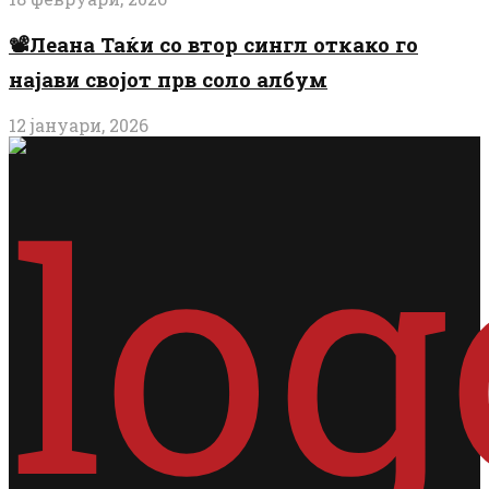
📽️Леана Таќи со втор сингл откако го
најави својот прв соло албум
12 јануари, 2026