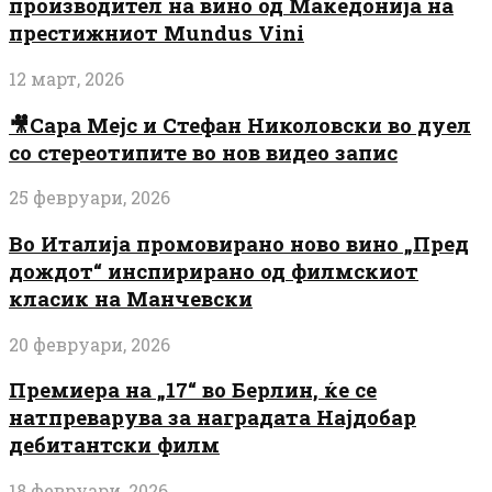
производител на вино од Македонија на
престижниот Mundus Vini
12 март, 2026
🎥Сара Мејс и Стефан Николовски во дуел
со стереотипите во нов видео запис
25 февруари, 2026
Во Италија промовирано ново вино „Пред
дождот“ инспирирано од филмскиот
класик на Манчевски
20 февруари, 2026
Премиера на „17“ во Берлин, ќе се
натпреварува за наградата Најдобар
дебитантски филм
18 февруари, 2026