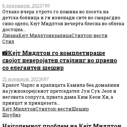
6 декември, 2023
785
Откако вчера утрото го помина во посета на
детска болница и ги изненади сите во смарагдно
сино одело, Кејт Мидлтон вечерта блесна во облека
достојна...
Дијана
Кејт Мидлтон
кралица
Стил
топ-вести
Стил
📸Кејт Мидлтон го комплетираше
својот неверојатен стајлинг во црвено
со елегантен шешир
21 ноември, 2023
687
Кралот Чарлс и кралицата Камила беа домаќини
на јужнокорејскиот претседател Јун Сук Јеол и
неговата сопруга, првата дама Ким Кеон Хи, а
принцот и принцезата...
Кејт Мидлтон
Стил
топ-вести
Шешир
Шоубиз
Најголемиот проблем на Кејт Мидлтон