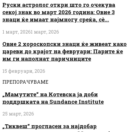
Руски астролог откри што го очекува
секој знак во март 2026 година: Овие 3
знаци ќе имаат најмногу среќа, сè...
1 март, 2026
1 март, 2026
Овие 2 хороскопски знаци ќе живеат како
цареви до крајот на февруари: Парите ќе
им ги наполнат паричниците
15 февруари, 2026
ПРЕПОРАЧУВАМЕ
„Мамутите“ на Котевска ја доби
поддршката на Sundance Institute
25 март, 2026
„Тиквеш“ прогласен за најдобар