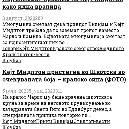
како идна кралица
8 август, 2023
280
Многумина сметаат дека принцот Вилијам и Кејт
Мидлтон требало да го заземат тронот наместо
Чарлс и Камила. Војвотката многумина ја сметаат
за најпозитивниот лик во...
Говори
Кејт Мидлтон
Кралско семејство
Обединето
Кралство
топ-вести
Шоубиз
Кејт Мидлтон пристигна во Шкотска во
очекуваната боја – кралско сина (ФОТО)
5 јули, 2023
5 јули, 2023
311
На кралот Чарлс му беше врачена шкотската
круна за време на неговото крунисување во
катедралата Свети Гилс во Единбург денес, а
специјалната прилика повторно ги...
Кејт Мидлтон
Принц Вилијам
Стил
топ-вести
Шоубиз