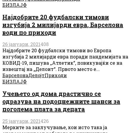
БИЗЛАЈФ
Најдобрите 20 фудбалски тимови
изгубија 2 милијарди евра, Барселона
води по приходи
26 јануари, 2021
408
Најдобрите 20 фудбалски тимови во Европа
изгубија 2 милијарди евра поради пандемијата на
КОВИД-19, пишува „Атлетик“, повикувајќи се на
извештај на „Делоит“. Првото место е...
Барселона
Делојт
Приходи
БИЗЛАЈФ
Учењето од дома драстично се
одразува на подоцнежните шанси за
поголема плата за децата
25 јануари, 2021
426
Мерките за заклучување, кои исто така ја