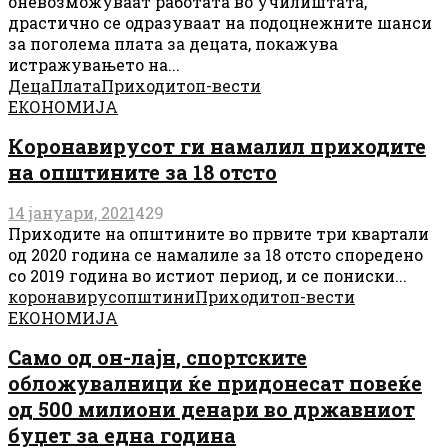
оневозможуваат работата во училиштата,
драстично се одразуваат на подоцнежните шанси
за поголема плата за децата, покажува
истражувањето на...
Деца
Плата
Приходи
топ-вести
ЕКОНОМИЈА
Коронавирусот ги намалил приходите
на општините за 18 отсто
14 јануари, 2021
429
Приходите на општините во првите три квартали
од 2020 година се намалиле за 18 отсто споредено
со 2019 година во истиот период, и се пониски...
коронавирус
општини
Приходи
топ-вести
ЕКОНОМИЈА
Само од он-лајн, спортските
обложувалници ќе придонесат повеќе
од 500 милиони денари во државниот
буџет за една година