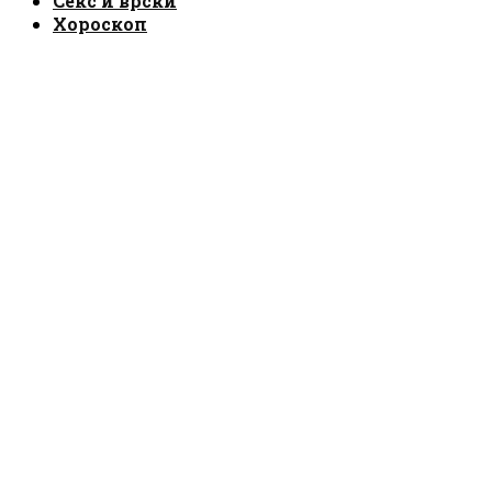
Секс и врски
Хороскоп