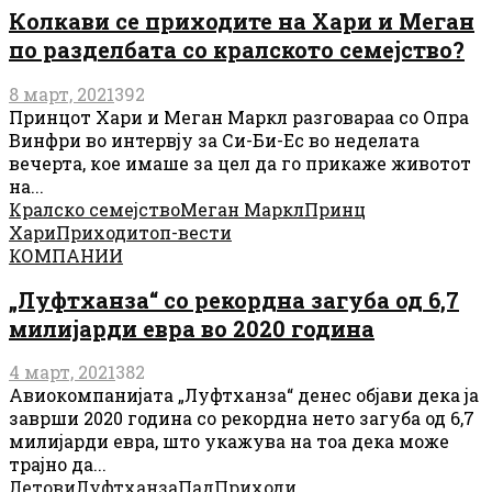
Колкави се приходите на Хари и Меган
по разделбата со кралското семејство?
8 март, 2021
392
Принцот Хари и Меган Маркл разговараа со Опра
Винфри во интервју за Си-Би-Ес во неделата
вечерта, кое имаше за цел да го прикаже животот
на...
Кралско семејство
Меган Маркл
Принц
Хари
Приходи
топ-вести
КОМПАНИИ
„Луфтханза“ со рекордна загуба од 6,7
милијарди евра во 2020 година
4 март, 2021
382
Авиокомпанијата „Луфтханза“ денес објави дека ја
заврши 2020 година со рекордна нето загуба од 6,7
милијарди евра, што укажува на тоа дека може
трајно да...
Летови
Луфтханза
Пад
Приходи