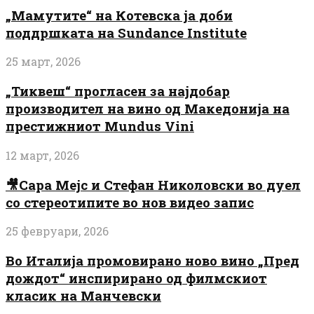
„Мамутите“ на Котевска ја доби
поддршката на Sundance Institute
25 март, 2026
„Тиквеш“ прогласен за најдобар
производител на вино од Македонија на
престижниот Mundus Vini
12 март, 2026
🎥Сара Мејс и Стефан Николовски во дуел
со стереотипите во нов видео запис
25 февруари, 2026
Во Италија промовирано ново вино „Пред
дождот“ инспирирано од филмскиот
класик на Манчевски