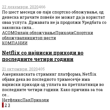
22 декември, 2020
466
По шест месеци он-лајн спортско обложување, од
денеска играчите повеќе не можат да ја користат
оваа услуга. Државата не ја продолжи Уредбата со
законска сила...
АСОМ
Онлајн обложување
Приходи
Спортски
обложувалници
топ-вести
КОМПАНИИ
Netflix со најниски приходи во
последните четири години
21 октомври, 2020
405
Американската стриминг платформа, Netflix
објави дека во последното тримесечје има
најниски приходи од уплата на претплатници во
последните четири години. Како причина за тоа
се...
Нетфликс
Пад
Приходи
Posts
1
2
3