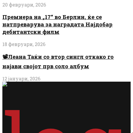
20 февруари, 2026
Премиера на „17“ во Берлин, ќе се
натпреварува за наградата Најдобар
дебитантски филм
18 февруари, 2026
📽️Леана Таќи со втор сингл откако го
најави својот прв соло албум
12 јануари, 2026