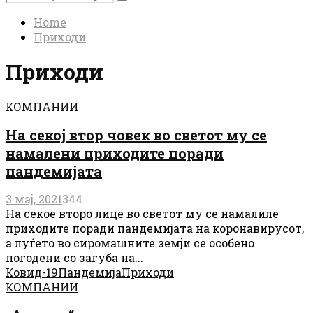
Search
for:
Home
Приходи
Приходи
КОМПАНИИ
На секој втор човек во светот му се
намалени приходите поради
пандемијата
3 мај, 2021
344
На секое второ лице во светот му се намалиле
приходите поради пандемијата на коронавирусот,
а луѓето во сиромашните земји се особено
погодени со загуба на...
Ковид-19
Пандемија
Приходи
КОМПАНИИ