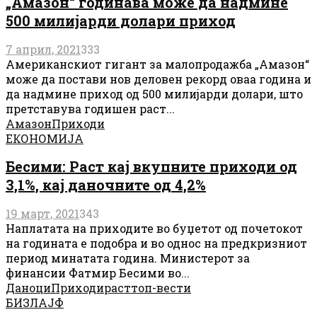
„Амазон“ годинава може да надмине
500 милијарди долари приход
7 април, 2021
333
Американскиот гигант за малопродажба „Амазон“
може да постави нов деловен рекорд оваа година и
да надмине приход од 500 милијарди долари, што
претставува годишен раст...
Амазон
Приходи
ЕКОНОМИЈА
Бесими: Раст кај вкупните приходи од
3,1%, кај даночните од 4,2%
19 март, 2021
343
Наплатата на приходите во буџетот од почетокот
на годината е подобра и во однос на предкризниот
период минатата година. Министерот за
финансии Фатмир Бесими во...
Даноци
Приходи
раст
топ-вести
БИЗЛАЈФ