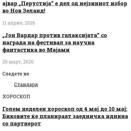
ајвар „Перустија“ е дел од нејзиниот избор
во Нов Зеланд!
11 април, 2026
„Јон Вардар против галаксијата” со
награда на фестивал за научна
фантастика во Мајами
26 март, 2026
Следете не
Стандард
ХОРОСКОП
Голем неделен хороскоп од 4 мај до 10 мај:
Биковите ќе планираат заедничка иднина
со партнерот