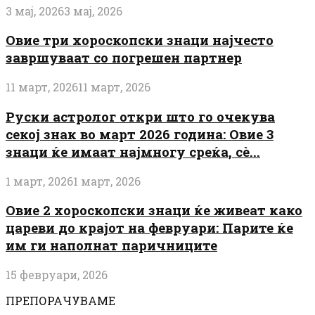
3 мај, 2026
3 мај, 2026
Овие три хороскопски знаци најчесто
завршуваат со погрешен партнер
11 март, 2026
11 март, 2026
Руски астролог откри што го очекува
секој знак во март 2026 година: Овие 3
знаци ќе имаат најмногу среќа, сè...
1 март, 2026
1 март, 2026
Овие 2 хороскопски знаци ќе живеат како
цареви до крајот на февруари: Парите ќе
им ги наполнат паричниците
15 февруари, 2026
ПРЕПОРАЧУВАМЕ