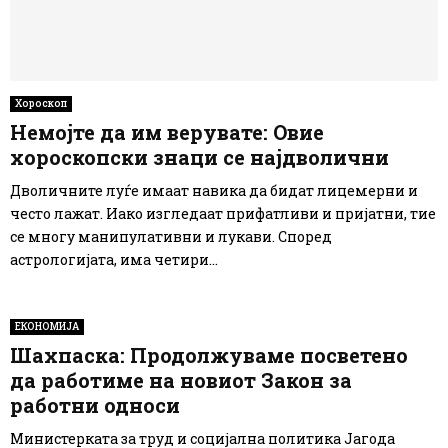
Хороскоп
Немојте да им верувате: Овие
хороскопски знаци се најдволични
Дволичните луѓе имаат навика да бидат лицемерни и
често лажат. Иако изгледаат прифатливи и пријатни, тие
се многу манипулативни и лукави. Според
астрологијата, има четири...
ЕКОНОМИЈА
Шахпаска: Продолжуваме посветено
да работиме на новиот Закон за
работни односи
Министерката за труд и социјална политика Јагода