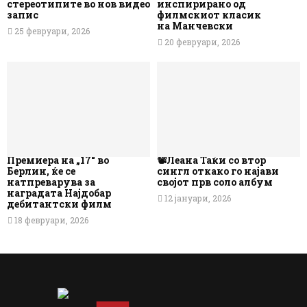
стереотипите во нов видео
инспирирано од
запис
филмскиот класик
на Манчевски
25 февруари, 2026
20 февруари, 2026
Премиера на „17“ во
📽️Леана Таќи со втор
Берлин, ќе се
сингл откако го најави
натпреварува за
својот прв соло албум
наградата Најдобар
12 јануари, 2026
дебитантски филм
18 февруари, 2026