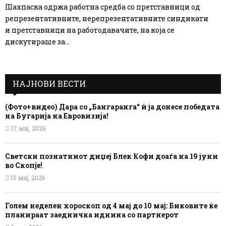
Шахпаска одржа работна средба со претставници од
репрезентативните, нерепрезентативните синдикати
и претставници на работодавачите, на која се
дискутираше за...
НАЈНОВИ ВЕСТИ
(Фото+видео) Дара со „Бангаранга“ ѝ ја донесе победата
на Бугарија на Евровизија!
17 мај, 2026
Светски познатниот диџеј Блек Кофи доаѓа на 19 јуни
во Скопје!
15 мај, 2026
Голем неделен хороскоп од 4 мај до 10 мај: Биковите ќе
планираат заедничка иднина со партнерот