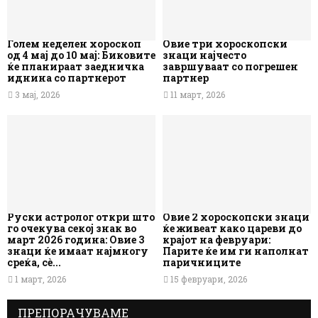
Голем неделен хороскоп
Овие три хороскопски
од 4 мај до 10 мај: Биковите
знаци најчесто
ќе планираат заедничка
завршуваат со погрешен
иднина со партнерот
партнер
3 мај, 2026
11 март, 2026
Руски астролог откри што
Овие 2 хороскопски знаци
го очекува секој знак во
ќе живеат како цареви до
март 2026 година: Овие 3
крајот на февруари:
знаци ќе имаат најмногу
Парите ќе им ги наполнат
среќа, сè...
паричниците
1 март, 2026
15 февруари, 2026
ПРЕПОРАЧУВАМЕ