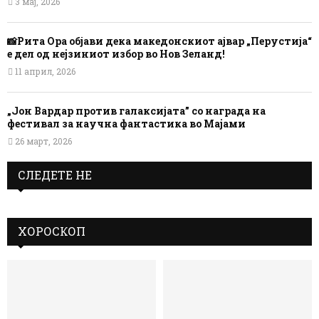
3 мај, 2026
📸Рита Ора објави дека македонскиот ајвар „Перустија“
е дел од нејзиниот избор во Нов Зеланд!
11 април, 2026
„Јон Вардар против галаксијата” со награда на
фестивал за научна фантастика во Мајами
26 март, 2026
СЛЕДЕТЕ НЕ
ХОРОСКОП