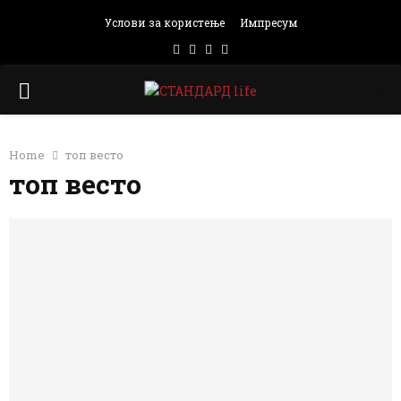
Услови за користење
Импресум
Facebook
Instagram
Email
Rss
PRIMARY
MENU
Home
топ весто
топ весто