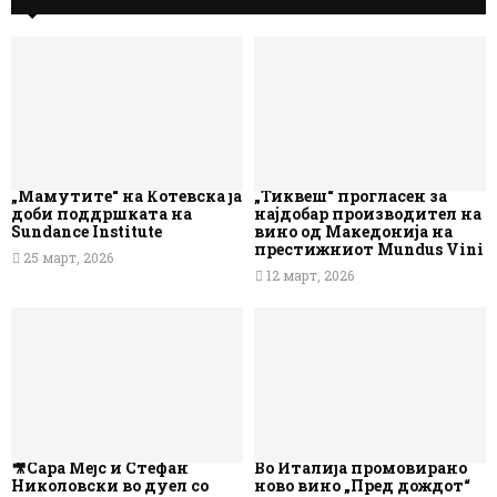
„Мамутите“ на Котевска ја
„Тиквеш“ прогласен за
доби поддршката на
најдобар производител на
Sundance Institute
вино од Македонија на
престижниот Mundus Vini
25 март, 2026
12 март, 2026
🎥Сара Мејс и Стефан
Во Италија промовирано
Николовски во дуел со
ново вино „Пред дождот“