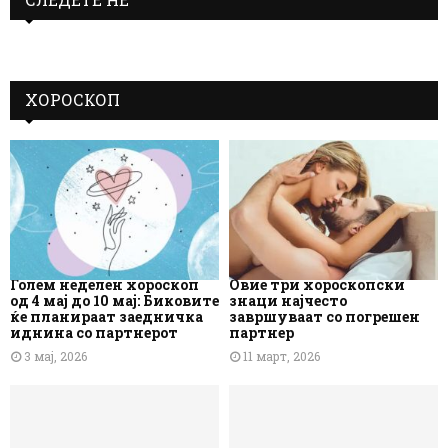
ХОРОСКОП
Голем неделен хороскоп
Овие три хороскопски
од 4 мај до 10 мај: Биковите
знаци најчесто
ќе планираат заедничка
завршуваат со погрешен
иднина со партнерот
партнер
3 мај, 2026
11 март, 2026