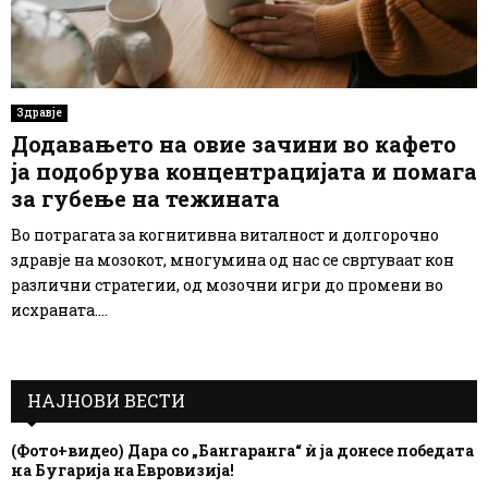
Здравје
Додавањето на овие зачини во кафето
ја подобрува концентрацијата и помага
за губење на тежината
Во потрагата за когнитивна виталност и долгорочно
здравје на мозокот, многумина од нас се свртуваат кон
различни стратегии, од мозочни игри до промени во
исхраната....
НАЈНОВИ ВЕСТИ
(Фото+видео) Дара со „Бангаранга“ ѝ ја донесе победата
на Бугарија на Евровизија!