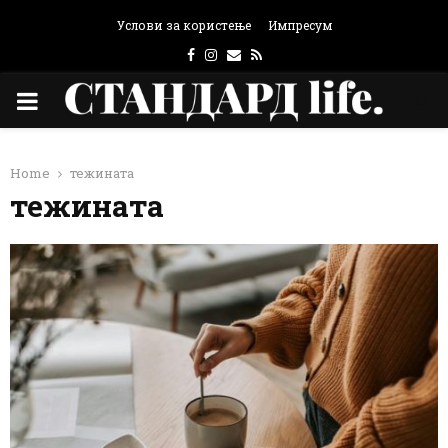
Услови за користење
Импресум
Facebook
Instagram
Email
Rss
PRIMARY
MENU
Home
тежината
тежината