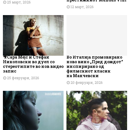
25 март, 2026
12 март, 2026
🎥Сара Мејс и Стефан
Во Италија промовирано
Николовски во дуел со
ново вино „Пред дождот“
стереотипите во нов видео
инспирирано од
запис
филмскиот класик
на Манчевски
25 февруари, 2026
20 февруари, 2026