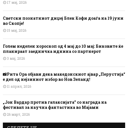
17 мај, 2026
Светски познатниот диџеј Блек Кофи доаѓа на 19 јуни
во Скопје!
15 мај, 2026
Голем неделен хороскоп од 4 мај до 10 мај: Биковите ќе
планираат заедничка иднина со партнерот
3 мај, 2026
📸Рита Ора објави дека македонскиот ајвар „Перустија“
е дел од нејзиниот избор во Нов Зеланд!
11 април, 2026
„Јон Вардар против галаксијата” со награда на
фестивал за научна фантастика во Мајами
26 март, 2026
СЛЕДЕТЕ НЕ