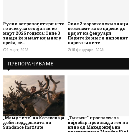
Руски астролог откри што
Овие 2 хороскопски знаци
го очекува секој знак во
ќе живеат како цареви до
март 2026 година: Овие 3
крајот на февруари:
знаци ќе имаат најмногу
Парите ќе им ги наполнат
среќа, сè...
паричниците
1 март, 2026
15 февруари, 2026
ПРЕПОРАЧУВАМЕ
„Мамутите“ на Котевска ја
„Тиквеш“ прогласен за
доби поддршката на
најдобар производител на
Sundance Institute
вино од Македонија на
престижниот Mundus Vini