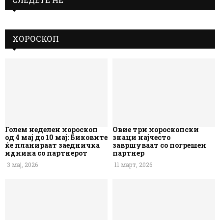
ХОРОСКОП
Голем неделен хороскоп
Овие три хороскопски
од 4 мај до 10 мај: Биковите
знаци најчесто
ќе планираат заедничка
завршуваат со погрешен
иднина со партнерот
партнер
3 мај, 2026
11 март, 2026