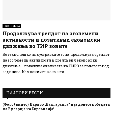
ЕКОНОМИЈА
Продолжува трендот на зголемени
активности и позитивни економски
движења во ТИР зоните
Во технолошко индустриските зони продолжува трендот
на зголемени активности и позитивни економски
движења – покажува анализата на ТИРЗ за почетокот од
годинава. Компаниите, како што...
НАЈНОВИ ВЕСТИ
(Фото+видео) Дара со „Бангаранга“ ѝ ја донесе победата
на Бугарија на Евровизија!