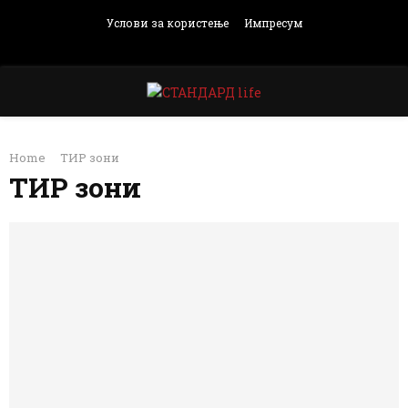
Услови за користење
Импресум
Facebook
Instagram
Email
Rss
PRIMARY
Home
ТИР зони
MENU
ТИР зони