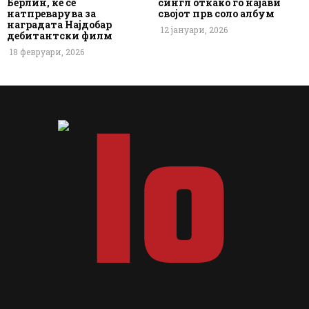
Берлин, ќе се
сингл откако го најави
натпреварува за
својот прв соло албум
наградата Најдобар
12 јануари, 2026
дебитантски филм
18 февруари, 2026