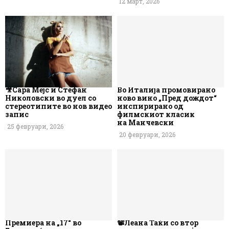
12 март, 2026
🎥Сара Мејс и Стефан
Во Италија промовирано
Николовски во дуел со
ново вино „Пред дождот“
стереотипите во нов видео
инспирирано од
запис
филмскиот класик
на Манчевски
25 февруари, 2026
20 февруари, 2026
Премиера на „17“ во
📽️Леана Таќи со втор