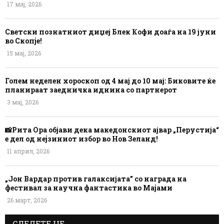
17 мај, 2026
Светски познатниот диџеј Блек Кофи доаѓа на 19 јуни
во Скопје!
15 мај, 2026
Голем неделен хороскоп од 4 мај до 10 мај: Биковите ќе
планираат заедничка иднина со партнерот
3 мај, 2026
📸Рита Ора објави дека македонскиот ајвар „Перустија“
е дел од нејзиниот избор во Нов Зеланд!
11 април, 2026
„Јон Вардар против галаксијата” со награда на
фестивал за научна фантастика во Мајами
26 март, 2026
СЛЕДЕТЕ НЕ