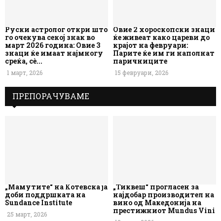
Руски астролог откри што
Овие 2 хороскопски знаци
го очекува секој знак во
ќе живеат како цареви до
март 2026 година: Овие 3
крајот на февруари:
знаци ќе имаат најмногу
Парите ќе им ги наполнат
среќа, сè...
паричниците
1 март, 2026
15 февруари, 2026
ПРЕПОРАЧУВАМЕ
„Мамутите“ на Котевска ја
„Тиквеш“ прогласен за
доби поддршката на
најдобар производител на
Sundance Institute
вино од Македонија на
престижниот Mundus Vini
25 март, 2026