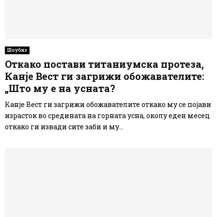
Шоубиз
Откако постави титаниумска протеза,
Канје Вест ги загрижи обожавателите:
„Што му е на усната?
Канје Вест ги загрижи обожавателите откако му се појави
израсток во средината на горната усна, околу еден месец
откако ги извади сите заби и му...