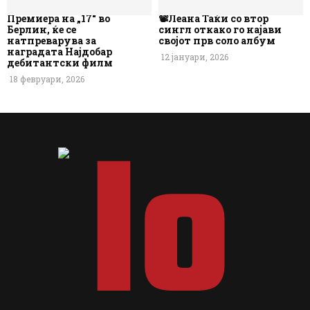
Премиера на „17“ во
📽️Леана Таќи со втор
Берлин, ќе се
сингл откако го најави
натпреварува за
својот прв соло албум
наградата Најдобар
12 јануари, 2026
дебитантски филм
18 февруари, 2026