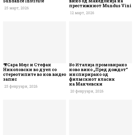
Sundance Institute
вино од Македонија на
престижниот Mundus Vini
25 март, 2026
12 март, 2026
🎥Сара Мејс и Стефан
Во Италија промовирано
Николовски во дуел со
ново вино „Пред дождот“
стереотипите во нов видео
инспирирано од
запис
филмскиот класик
на Манчевски
25 февруари, 2026
20 февруари, 2026