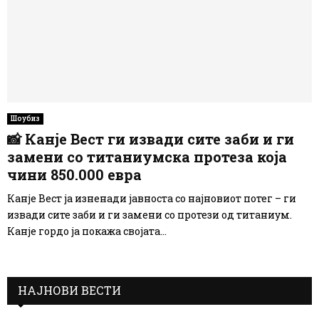
Шоубиз
📸 Канје Вест ги извади сите заби и ги
замени со титаниумска протеза која
чини 850.000 евра
Канје Вест ја изненади јавноста со најновиот потег – ги
извади сите заби и ги замени со протези од титаниум.
Канје гордо ја покажа својата...
НАЈНОВИ ВЕСТИ