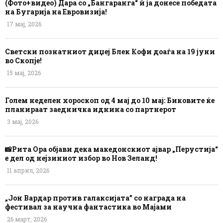
(Фото+видео) Дара со „Бангаранга“ ѝ ја донесе победата
на Бугарија на Евровизија!
17 мај, 2026
Светски познатниот диџеј Блек Кофи доаѓа на 19 јуни
во Скопје!
15 мај, 2026
Голем неделен хороскоп од 4 мај до 10 мај: Биковите ќе
планираат заедничка иднина со партнерот
3 мај, 2026
📸Рита Ора објави дека македонскиот ајвар „Перустија“
е дел од нејзиниот избор во Нов Зеланд!
11 април, 2026
„Јон Вардар против галаксијата” со награда на
фестивал за научна фантастика во Мајами
26 март, 2026