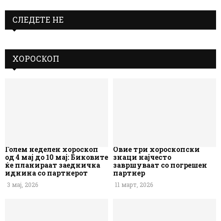
СЛЕДЕТЕ НЕ
ХОРОСКОП
Голем неделен хороскоп
Овие три хороскопски
од 4 мај до 10 мај: Биковите
знаци најчесто
ќе планираат заедничка
завршуваат со погрешен
иднина со партнерот
партнер
3 мај, 2026
11 март, 2026