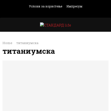
Услови за користење
Импресум
Facebook
Instagram
Email
Rss
PRIMARY
Home
титаниумска
MENU
титаниумска