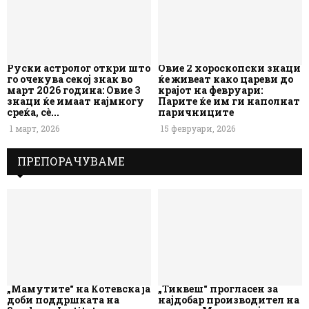
Руски астролог откри што
Овие 2 хороскопски знаци
го очекува секој знак во
ќе живеат како цареви до
март 2026 година: Овие 3
крајот на февруари:
знаци ќе имаат најмногу
Парите ќе им ги наполнат
среќа, сè...
паричниците
1 март, 2026
15 февруари, 2026
ПРЕПОРАЧУВАМЕ
„Мамутите“ на Котевска ја
„Тиквеш“ прогласен за
доби поддршката на
најдобар производител на