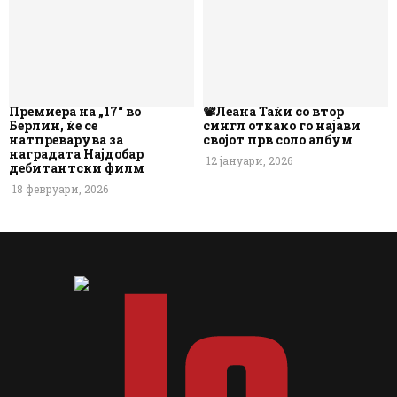
Премиера на „17“ во
📽️Леана Таќи со втор
Берлин, ќе се
сингл откако го најави
натпреварува за
својот прв соло албум
наградата Најдобар
12 јануари, 2026
дебитантски филм
18 февруари, 2026