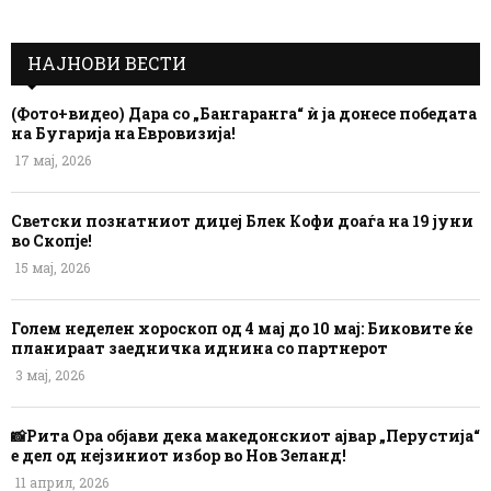
НАЈНОВИ ВЕСТИ
(Фото+видео) Дара со „Бангаранга“ ѝ ја донесе победата
на Бугарија на Евровизија!
17 мај, 2026
Светски познатниот диџеј Блек Кофи доаѓа на 19 јуни
во Скопје!
15 мај, 2026
Голем неделен хороскоп од 4 мај до 10 мај: Биковите ќе
планираат заедничка иднина со партнерот
3 мај, 2026
📸Рита Ора објави дека македонскиот ајвар „Перустија“
е дел од нејзиниот избор во Нов Зеланд!
11 април, 2026