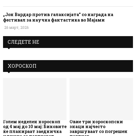
„Јон Вардар против галаксијата” со награда на
фестивал за научна фантастика во Мајами
26 март, 2026
СЛЕДЕТЕ НЕ
ХОРОСКОП
Голем неделен хороскоп
Овие три хороскопски
од 4 мај до 10 мај: Биковите
знаци најчесто
ќе планираат заедничка
завршуваат со погрешен