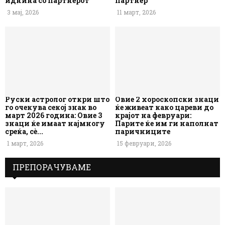
иднина со партнерот
партнер
3 мај, 2026
11 март, 2026
Руски астролог откри што
Овие 2 хороскопски знаци
го очекува секој знак во
ќе живеат како цареви до
март 2026 година: Овие 3
крајот на февруари:
знаци ќе имаат најмногу
Парите ќе им ги наполнат
среќа, сè...
паричниците
1 март, 2026
15 февруари, 2026
ПРЕПОРАЧУВАМЕ