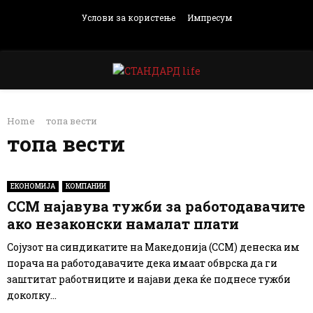
Услови за користење
Импресум
Facebook
Instagram
Email
Rss
PRIMARY
Home
топа вести
MENU
топа вести
ЕКОНОМИЈА
КОМПАНИИ
ССМ најавува тужби за работодавачите
ако незаконски намалат плати
Сојузот на синдикатите на Македонија (ССМ) денеска им
порача на работодавачите дека имаат обврска да ги
заштитат работниците и најави дека ќе поднесе тужби
доколку...