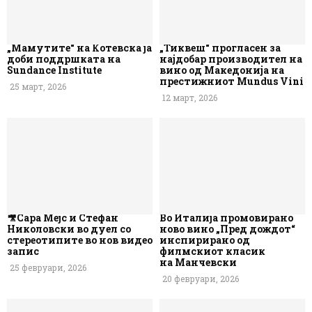
„Мамутите“ на Котевска ја
„Тиквеш“ прогласен за
доби поддршката на
најдобар производител на
Sundance Institute
вино од Македонија на
престижниот Mundus Vini
25 март, 2026
12 март, 2026
🎥Сара Мејс и Стефан
Во Италија промовирано
Николовски во дуел со
ново вино „Пред дождот“
стереотипите во нов видео
инспирирано од
запис
филмскиот класик
на Манчевски
25 февруари, 2026
20 февруари, 2026