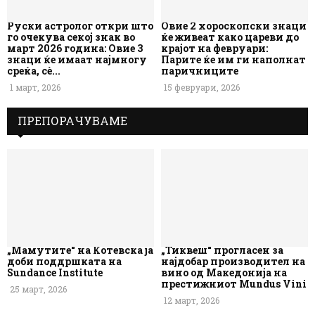
Руски астролог откри што
Овие 2 хороскопски знаци
го очекува секој знак во
ќе живеат како цареви до
март 2026 година: Овие 3
крајот на февруари:
знаци ќе имаат најмногу
Парите ќе им ги наполнат
среќа, сè...
паричниците
1 март, 2026
15 февруари, 2026
ПРЕПОРАЧУВАМЕ
„Мамутите“ на Котевска ја
„Тиквеш“ прогласен за
доби поддршката на
најдобар производител на
Sundance Institute
вино од Македонија на
престижниот Mundus Vini
25 март, 2026
12 март, 2026