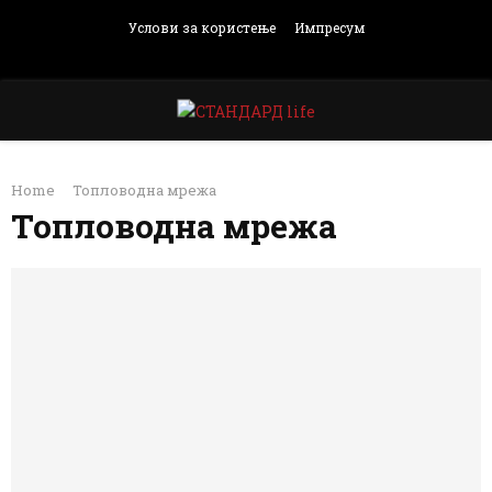
Услови за користење
Импресум
Facebook
Instagram
Email
Rss
PRIMARY
Home
Топловодна мрежа
MENU
Топловодна мрежа