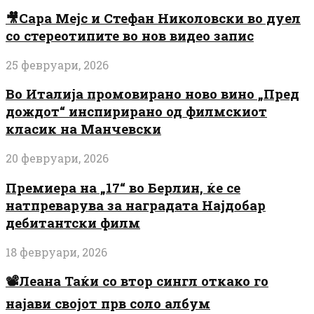
🎥Сара Мејс и Стефан Николовски во дуел
со стереотипите во нов видео запис
25 февруари, 2026
Во Италија промовирано ново вино „Пред
дождот“ инспирирано од филмскиот
класик на Манчевски
20 февруари, 2026
Премиера на „17“ во Берлин, ќе се
натпреварува за наградата Најдобар
дебитантски филм
18 февруари, 2026
📽️Леана Таќи со втор сингл откако го
најави својот прв соло албум