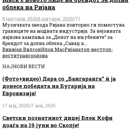
облека на Ријана
8 јануари, 2026
8 јануари, 2026
171
Музичката ѕвезда Ријана повторно ги поместува
границите на модната индустрија. За нејзината
најнова кампања за „Денот на вљубените“ за
брендот за долна облека „Саваџ х...
Вивијан Вилсон
Илон Мас
Ријана
топ-вест
топ-
вести
трансродова
НАЈНОВИ ВЕСТИ
(Фото+видео) Дара со „Бангаранга“ ѝ ја
донесе победата на Бугарија на
Евровизија!
17 мај, 2026
17 мај, 2026
Светски познатниот диџеј Блек Кофи
доаѓа на 19 јуни во Скопје!