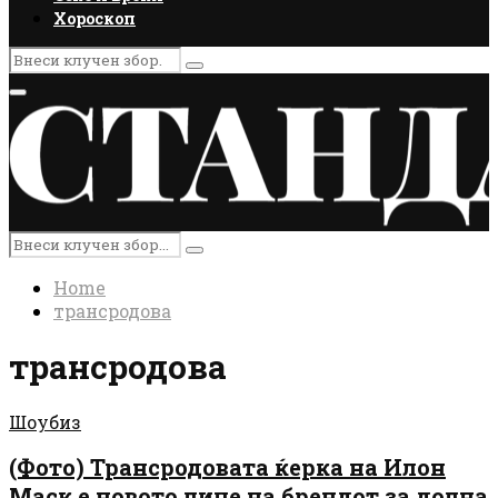
Хороскоп
Search
Search
for:
Primary
Menu
Search
Search
for:
Home
трансродова
трансродова
Шоубиз
(Фото) Трансродовата ќерка на Илон
Маск е новото лице на брендот за долна