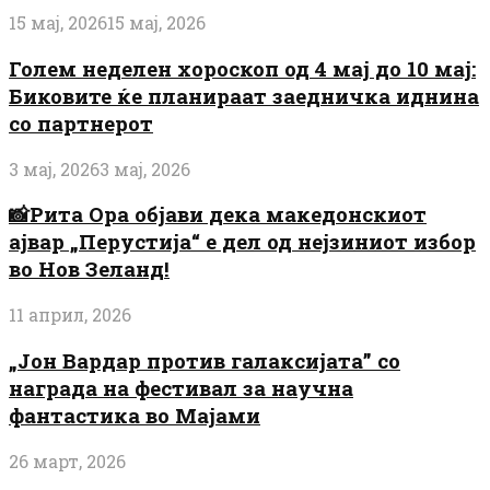
15 мај, 2026
15 мај, 2026
Голем неделен хороскоп од 4 мај до 10 мај:
Биковите ќе планираат заедничка иднина
со партнерот
3 мај, 2026
3 мај, 2026
📸Рита Ора објави дека македонскиот
ајвар „Перустија“ е дел од нејзиниот избор
во Нов Зеланд!
11 април, 2026
„Јон Вардар против галаксијата” со
награда на фестивал за научна
фантастика во Мајами
26 март, 2026