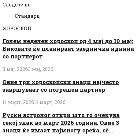
Следете не
Стандард
ХОРОСКОП
Голем неделен хороскоп од 4 мај до 10 мај:
Биковите ќе планираат заедничка иднина
со партнерот
3 мај, 2026
3 мај, 2026
Овие три хороскопски знаци најчесто
завршуваат со погрешен партнер
11 март, 2026
11 март, 2026
Руски астролог откри што го очекува
секој знак во март 2026 година: Овие 3
знаци ќе имаат најмногу среќа, сè...