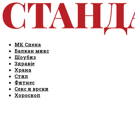
Facebook
Instagram
Email
Rss
Facebook
Instagram
Email
Rss
МК Сцена
Балкан микс
Шоубиз
Здравје
Храна
Стил
Фитнес
Секс и врски
Хороскоп