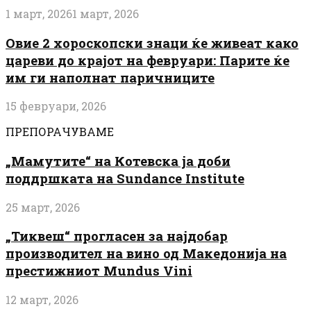
1 март, 2026
1 март, 2026
Овие 2 хороскопски знаци ќе живеат како
цареви до крајот на февруари: Парите ќе
им ги наполнат паричниците
15 февруари, 2026
ПРЕПОРАЧУВАМЕ
„Мамутите“ на Котевска ја доби
поддршката на Sundance Institute
25 март, 2026
„Тиквеш“ прогласен за најдобар
производител на вино од Македонија на
престижниот Mundus Vini
12 март, 2026