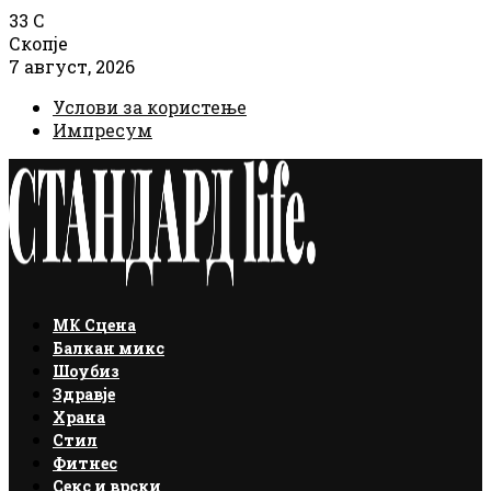
33
C
Скопје
7 август, 2026
Услови за користење
Импресум
Facebook
Instagram
Email
Rss
МК Сцена
Балкан микс
Шоубиз
Здравје
Храна
Стил
Фитнес
Секс и врски