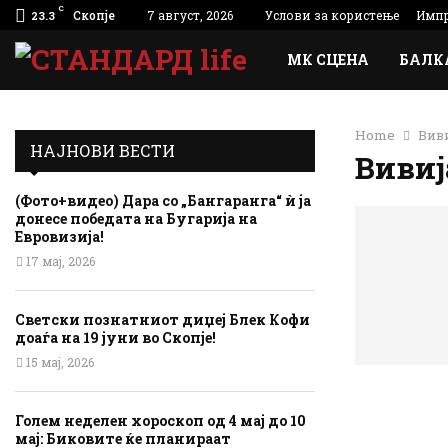
C
Скопје
7 август, 2026
Услови за користење
Импр
23.3
МК СЦЕНА
БАЛК
Home
Вив
НАЈНОВИ ВЕСТИ
Вивиј
(Фото+видео) Дара со „Бангаранга“ ѝ ја
донесе победата на Бугарија на
Евровизија!
17 мај, 2026
Светски познатниот диџеј Блек Кофи
доаѓа на 19 јуни во Скопје!
15 мај, 2026
Голем неделен хороскоп од 4 мај до 10
мај: Биковите ќе планираат