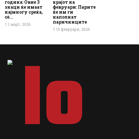
година: Овие 3
крајот на
знаци ќе имаат
февруари: Парите
најмногу среќа,
ќе им ги
сè...
наполнат
паричниците
1 март, 2026
15 февруари, 2026