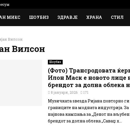
есум
АН МИКС
ШОУБИЗ
ЗДРАВЈЕ
ХРАНА
СТИЛ
ијан Вилсон
ан Вилсон
Шоубиз
(Фото) Трансродовата ќер
Илон Маск е новото лице 
брендот за долна облека н
8 јануари, 2026
171
Музичката ѕвезда Ријана повторно ги
границите на модната индустрија. За
најнова кампања за „Денот на вљубени
брендот за долна облека „Саваџ х...