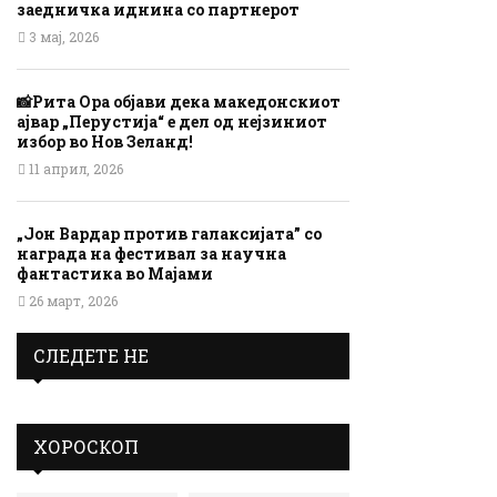
заедничка иднина со партнерот
3 мај, 2026
📸Рита Ора објави дека македонскиот
ајвар „Перустија“ е дел од нејзиниот
избор во Нов Зеланд!
11 април, 2026
„Јон Вардар против галаксијата” со
награда на фестивал за научна
фантастика во Мајами
26 март, 2026
СЛЕДЕТЕ НЕ
ХОРОСКОП