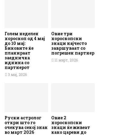
Голем неделен
Овие три
хороскоп од 4 мај
хороскопски
до 10 мај:
знаци најчесто
Биковите ќе
завршуваат со
планираат
погрешен партнер
заедничка
11 март, 2026
иднина со
партнерот
3 мај, 2026
Руски астролог
Овие 2
откри што го
хороскопски
очекува секој знак
знаци ќе живеат
во март 2026
како цареви до