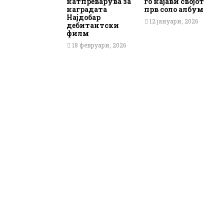
натпреварува за
го најави својот
наградата
прв соло албум
Најдобар
12 јануари, 2026
дебитантски
филм
18 февруари, 2026