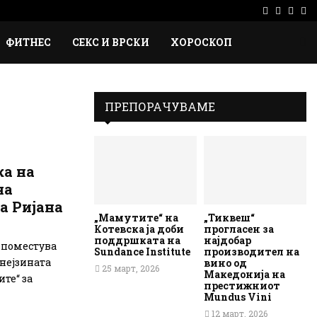
Facebook
Instag
Ema
Rs
ФИТНЕС
СЕКС И ВРСКИ
ХОРОСКОП
ПРЕПОРАЧУВАМЕ
ка на
на
а Ријана
„Мамутите“ на
„Тиквеш“
Котевска ја доби
прогласен за
поддршката на
најдобар
 поместува
Sundance Institute
производител на
 нејзината
вино од
25 март, 2026
Македонија на
те“ за
престижниот
Mundus Vini
12 март, 2026