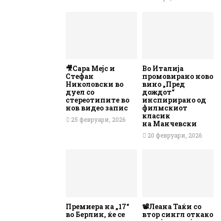
🎥Сара Мејс и
Во Италија
Стефан
промовирано ново
Николовски во
вино „Пред
дуел со
дождот“
стереотипите во
инспирирано од
нов видео запис
филмскиот
класик
25 февруари, 2026
на Манчевски
20 февруари, 2026
Премиера на „17“
📽️Леана Таќи со
во Берлин, ќе се
втор сингл откако