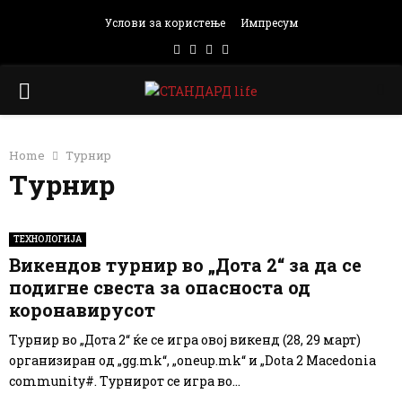
Услови за користење
Импресум
Facebook
Instagram
Email
Rss
PRIMARY
MENU
Home
Турнир
Турнир
ТЕХНОЛОГИЈА
Викендов турнир во „Дота 2“ за да се
подигне свеста за опасноста од
коронавирусот
Турнир во „Дота 2“ ќе се игра овој викенд (28, 29 март)
организиран од „gg.mk“, „oneup.mk“ и „Dota 2 Macedonia
community#. Турнирот се игра во...