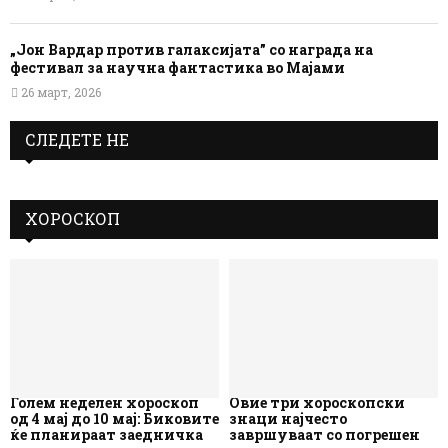
„Јон Вардар против галаксијата” со награда на
фестивал за научна фантастика во Мајами
26 март, 2026
СЛЕДЕТЕ НЕ
ХОРОСКОП
Голем неделен хороскоп
Овие три хороскопски
од 4 мај до 10 мај: Биковите
знаци најчесто
ќе планираат заедничка
завршуваат со погрешен