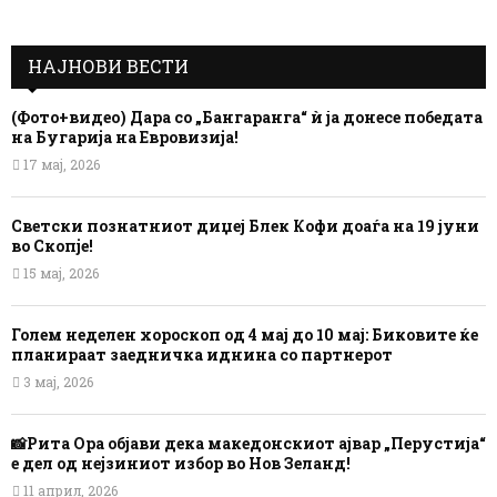
НАЈНОВИ ВЕСТИ
(Фото+видео) Дара со „Бангаранга“ ѝ ја донесе победата
на Бугарија на Евровизија!
17 мај, 2026
Светски познатниот диџеј Блек Кофи доаѓа на 19 јуни
во Скопје!
15 мај, 2026
Голем неделен хороскоп од 4 мај до 10 мај: Биковите ќе
планираат заедничка иднина со партнерот
3 мај, 2026
📸Рита Ора објави дека македонскиот ајвар „Перустија“
е дел од нејзиниот избор во Нов Зеланд!
11 април, 2026