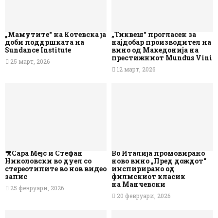
„Мамутите“ на Котевска ја
„Тиквеш“ прогласен за
доби поддршката на
најдобар производител на
Sundance Institute
вино од Македонија на
престижниот Mundus Vini
25 март, 2026
12 март, 2026
🎥Сара Мејс и Стефан
Во Италија промовирано
Николовски во дуел со
ново вино „Пред дождот“
стереотипите во нов видео
инспирирано од
запис
филмскиот класик
на Манчевски
25 февруари, 2026
20 февруари, 2026