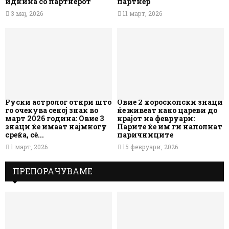
иднина со партнерот
партнер
3 мај, 2026
11 март, 2026
Руски астролог откри што
Овие 2 хороскопски знаци
го очекува секој знак во
ќе живеат како цареви до
март 2026 година: Овие 3
крајот на февруари:
знаци ќе имаат најмногу
Парите ќе им ги наполнат
среќа, сè...
паричниците
1 март, 2026
15 февруари, 2026
ПРЕПОРАЧУВАМЕ