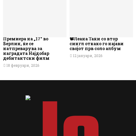
Премиера на „17“ во
📽️Леана Таќи со втор
Берлин, ќе се
сингл откако го најави
натпреварува за
својот прв соло албум
наградата Најдобар
12 јануари, 2026
дебитантски филм
18 февруари, 2026