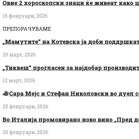
Овие 2 хороскопски знаци ќе живеат како 
15 февруари, 2026
ПРЕПОРАЧУВАМЕ
„Мамутите“ на Котевска ја доби поддршката
25 март, 2026
„Тиквеш“ прогласен за најдобар производи
12 март, 2026
Сара Мејс и Стефан Николовски во дуел с
25 февруари, 2026
Во Италија промовирано ново вино „Пред 
20 февруари, 2026