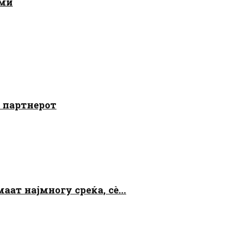
ами
о партнерот
аат најмногу среќа, сè...