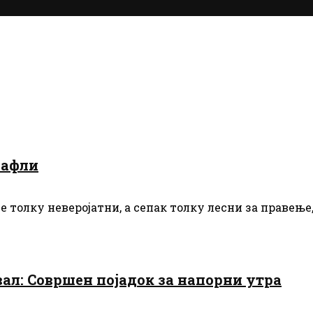
вафли
 толку неверојатни, а сепак толку лесни за правење
ал: Совршен појадок за напорни утра