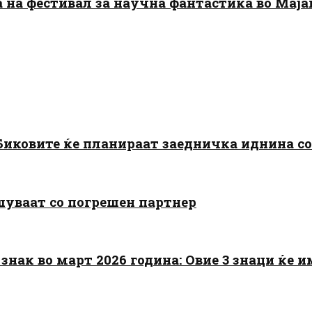
да на фестивал за научна фантастика во Мај
: Биковите ќе планираат заедничка иднина с
шуваат со погрешен партнер
знак во март 2026 година: Овие 3 знаци ќе им