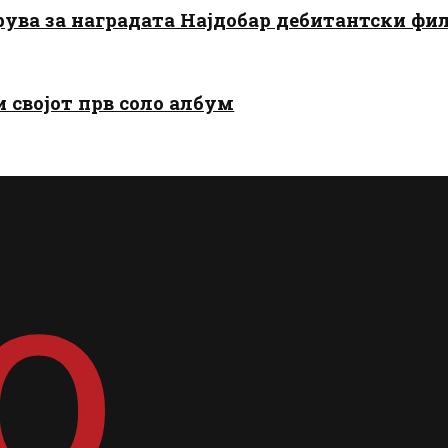
арува за наградата Најдобар дебитантски фи
и својот прв соло албум