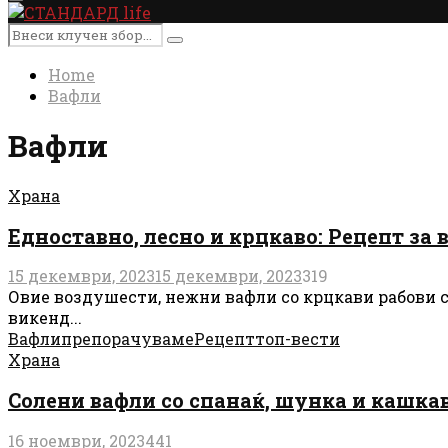
Primary
Menu
Search
Search
for:
Home
Вафли
Вафли
Храна
Едноставно, лесно и крцкаво: Рецепт за 
15 декември, 2023
15 декември, 2023
319
Овие воздушести, нежни вафли со крцкави рабови се
викенд...
Вафли
препорачуваме
Рецепт
топ-вести
Храна
Солени вафли со спанаќ, шунка и кашкав
16 ноември, 2023
441