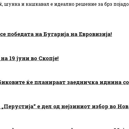
 шунка и кашкавал е идеално решение за брз појадок
есе победата на Бугарија на Евровизија!
а 19 јуни во Скопје!
: Биковите ќе планираат заедничка иднина с
„Перустија“ е дел од нејзиниот избор во Нов