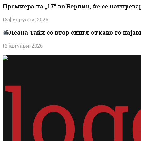
Премиера на „17“ во Берлин, ќе се натпрев
18 февруари, 2026
Леана Таќи со втор сингл откако го најав
12 јануари, 2026