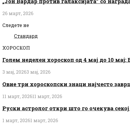
„Јон Вардар против галаксијата” со награ
26 март, 2026
Следете не
Стандард
ХОРОСКОП
Голем неделен хороскоп од 4 мај до 10 мај
3 мај, 2026
3 мај, 2026
Овие три хороскопски знаци најчесто завр
11 март, 2026
11 март, 2026
Руски астролог откри што го очекува секој 
1 март, 2026
1 март, 2026