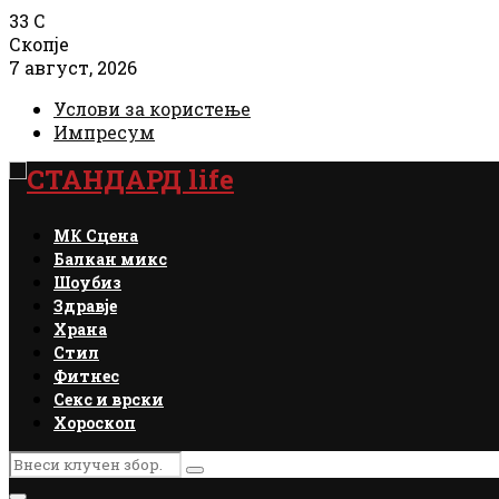
33
C
Скопје
7 август, 2026
Услови за користење
Импресум
Facebook
Instagram
Email
Rss
МК Сцена
Балкан микс
Шоубиз
Здравје
Храна
Стил
Фитнес
Секс и врски
Хороскоп
Search
Search
for: