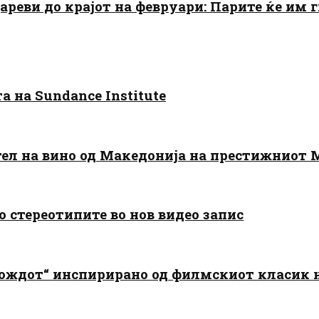
цареви до крајот на февруари: Парите ќе им
 на Sundance Institute
тел на вино од Македонија на престижниот 
о стереотипите во нов видео запис
дождот“ инспирирано од филмскиот класик