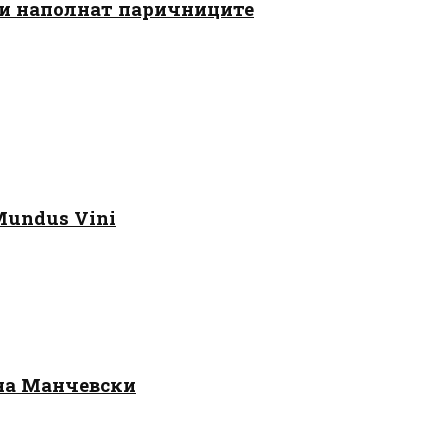
 ги наполнат паричниците
Mundus Vini
 на Манчевски