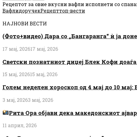
Рецептот за овие вкусни вафли исполнети со спанаќ,
Вафли
доручек
Рецепт
топ-вести
НАЈНОВИ ВЕСТИ
(Фото+видео) Дара со „Бангаранга“ ѝ ја дон
17 мај, 2026
17 мај, 2026
Светски познатниот диџеј Блек Кофи доаѓа н
15 мај, 2026
15 мај, 2026
Голем неделен хороскоп од 4 мај до 10 мај
3 мај, 2026
3 мај, 2026
Рита Ора објави дека македонскиот ајвар 
11 април, 2026