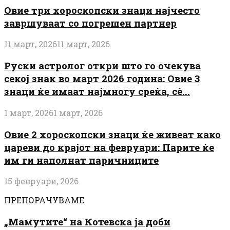
Овие три хороскопски знаци најчесто
завршуваат со погрешен партнер
11 март, 2026
11 март, 2026
Руски астролог откри што го очекува
секој знак во март 2026 година: Овие 3
знаци ќе имаат најмногу среќа, сè...
1 март, 2026
1 март, 2026
Овие 2 хороскопски знаци ќе живеат како
цареви до крајот на февруари: Парите ќе
им ги наполнат паричниците
15 февруари, 2026
ПРЕПОРАЧУВАМЕ
„Мамутите“ на Котевска ја доби