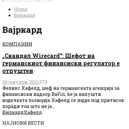
Search
for:
Home
Вајркард
Вајркард
КОМПАНИИ
„Скандал Wirecard“: Шефот на
германскиот финансиски регулатор е
отпуштен
30 јануари, 2021
375
Феликс Хафелд, шеф на германската агенција за
финансиски надзор BaFin, ќе ја напушти
водечката позиција Хафелд се најде под притисок
поради тоа што не ја...
Вајркард
Хафелд
НАЈНОВИ ВЕСТИ