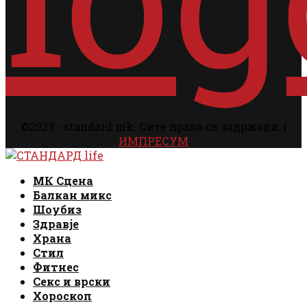
©2023 - standard.mk. Сите права се задржани. |
ИМПРЕСУМ
Facebook
Instagram
Email
Rss
Facebook
Instagram
Email
Rss
МК Сцена
Балкан микс
Шоубиз
Здравје
Храна
Стил
Фитнес
Секс и врски
Хороскоп