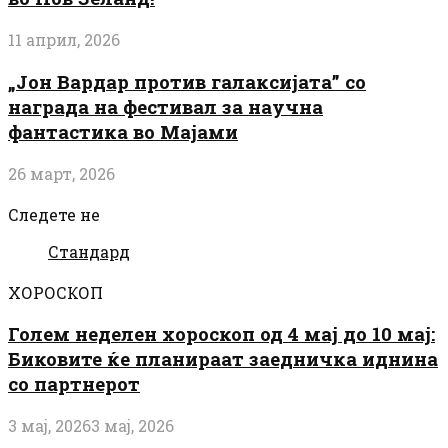
11 април, 2026
„Јон Вардар против галаксијата” со
награда на фестивал за научна
фантастика во Мајами
26 март, 2026
Следете не
Стандард
ХОРОСКОП
Голем неделен хороскоп од 4 мај до 10 мај:
Биковите ќе планираат заедничка иднина
со партнерот
3 мај, 2026
3 мај, 2026