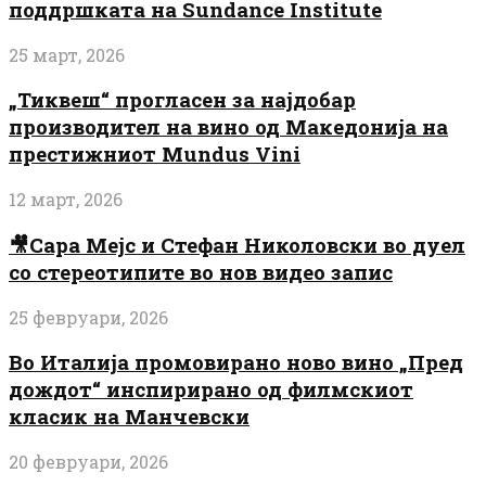
поддршката на Sundance Institute
25 март, 2026
„Тиквеш“ прогласен за најдобар
производител на вино од Македонија на
престижниот Mundus Vini
12 март, 2026
🎥Сара Мејс и Стефан Николовски во дуел
со стереотипите во нов видео запис
25 февруари, 2026
Во Италија промовирано ново вино „Пред
дождот“ инспирирано од филмскиот
класик на Манчевски
20 февруари, 2026