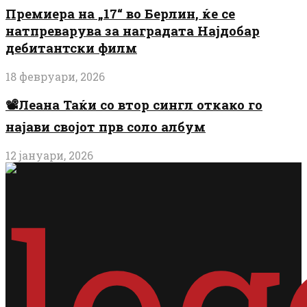
Премиера на „17“ во Берлин, ќе се
натпреварува за наградата Најдобар
дебитантски филм
18 февруари, 2026
📽️Леана Таќи со втор сингл откако го
најави својот прв соло албум
12 јануари, 2026