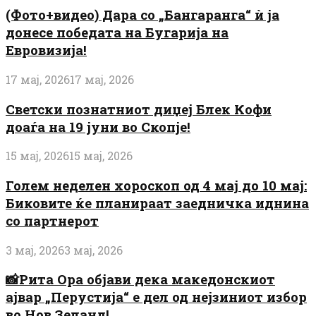
(Фото+видео) Дара со „Бангаранга“ ѝ ја
донесе победата на Бугарија на
Евровизија!
17 мај, 2026
17 мај, 2026
Светски познатниот диџеј Блек Кофи
доаѓа на 19 јуни во Скопје!
15 мај, 2026
15 мај, 2026
Голем неделен хороскоп од 4 мај до 10 мај:
Биковите ќе планираат заедничка иднина
со партнерот
3 мај, 2026
3 мај, 2026
📸Рита Ора објави дека македонскиот
ајвар „Перустија“ е дел од нејзиниот избор
во Нов Зеланд!