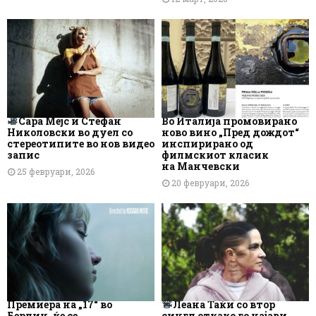
Сара Мејс и Стефан
Во Италија промовирано
Николовски во дуел со
ново вино „Пред дождот“
стереотипите во нов видео
инспирирано од
запис
филмскиот класик
на Манчевски
25 февруари, 2026
20 февруари, 2026
Премиера на „17“ во
Леана Таќи со втор
Берлин, ќе се
сингл откако го најави