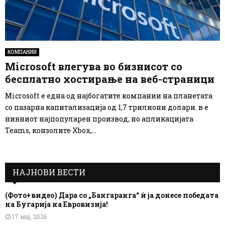
КОМПАНИИ
Мicrosoft влегува во бизнисот со
бесплатно хостирање на веб-страници
Мicrosoft е една од најбогатите компании на планетата
со пазарна капитализација од 1,7 трилиони долари. в е
нивниот најпопуларен производ, но апликацијата
Teams, конзолите Xbox,...
НАЈНОВИ ВЕСТИ
(Фото+видео) Дара со „Бангаранга“ ѝ ја донесе победата
на Бугарија на Евровизија!
17 мај, 2026