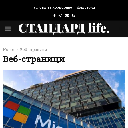
Услови за користење
Импресум
Facebook
Instagram
Email
Rss
PRIMARY
MENU
Home
Веб-страници
Веб-страници