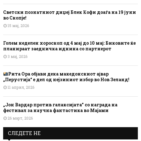
Светски познатниот диџеј Блек Кофи доаѓа на 19 јуни
во Скопје!
15 мај, 2026
Голем неделен хороскоп од 4 мај до 10 мај: Биковите ќе
планираат заедничка иднина со партнерот
3 мај, 2026
Рита Ора објави дека македонскиот ајвар
„Перустија“ е дел од нејзиниот избор во Нов Зеланд!
11 април, 2026
„Јон Вардар против галаксијата” со награда на
фестивал за научна фантастика во Мајами
26 март, 2026
СЛЕДЕТЕ НЕ