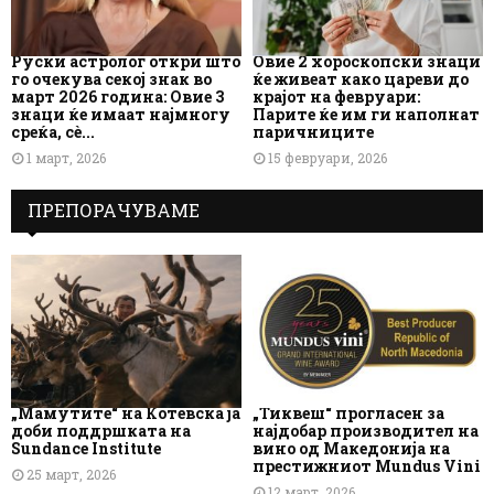
Руски астролог откри што
Овие 2 хороскопски знаци
го очекува секој знак во
ќе живеат како цареви до
март 2026 година: Овие 3
крајот на февруари:
знаци ќе имаат најмногу
Парите ќе им ги наполнат
среќа, сè...
паричниците
1 март, 2026
15 февруари, 2026
ПРЕПОРАЧУВАМЕ
„Мамутите“ на Котевска ја
„Тиквеш“ прогласен за
доби поддршката на
најдобар производител на
Sundance Institute
вино од Македонија на
престижниот Mundus Vini
25 март, 2026
12 март, 2026