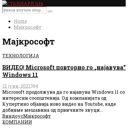
Primary
Menu
Search
Search
for:
Home
Мајкрософт
Мајкрософт
ТЕХНОЛОГИЈА
ВИДЕО| Microsoft повторно го „најавува“
Windows 11
12 јуни, 2021
384
Microsoft продолжува да го најавува Windows 11 со
интересни соопштенија. Од компанијата од
Купертино објавија ново видео на Youtube, каде
добивме мешавина од првичните звуци...
Виндоус
Мајкрософт
КОМПАНИИ