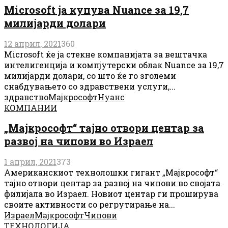
Microsoft ја купува Nuance за 19,7
милијарди долари
12 април, 2021
360
Microsoft ќе ја стекне компанијата за вештачка
интелигенција и компјутерски облак Nuance за 19,7
милијарди долари, со што ќе го зголеми
снабдувањето со здравствени услуги,...
здравство
Мајкрософт
Нуанс
КОМПАНИИ
„Мајкрософт“ тајно отвори центар за
развој на чипови во Израел
1 април, 2021
373
Американскиот технолошки гигант „Мајкрософт“
тајно отвори центар за развој на чипови во својата
филијала во Израел. Новиот центар ги проширува
своите активности со регрутирање на...
Израел
Мајкрософт
Чипови
ТЕХНОЛОГИЈА