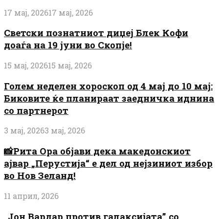
17 мај, 2026
17 мај, 2026
Светски познатниот диџеј Блек Кофи
доаѓа на 19 јуни во Скопје!
15 мај, 2026
15 мај, 2026
Голем неделен хороскоп од 4 мај до 10 мај:
Биковите ќе планираат заедничка иднина
со партнерот
3 мај, 2026
3 мај, 2026
📸Рита Ора објави дека македонскиот
ајвар „Перустија“ е дел од нејзиниот избор
во Нов Зеланд!
11 април, 2026
„Јон Вардар против галаксијата” со