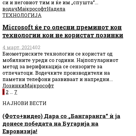
си и неговиот тим и ќе им „спушта“...
водач
Мајкрософт
Надела
ТЕХНОЛОГИЈА
Мicrosoft ќе го олесни преминот кон
технологии кои не користат лозинки
4 март, 2021
402
Биометриските технологии се користат од
мобилните уреди со години. Најпопуларниот
метод за верификација се сензорите за
отпечатоци. Водечките производители на
паметни телефони развиваат и напредни...
Лозинки
Мајкрософт
Posts
1
2
…
7
pagination
НАЈНОВИ ВЕСТИ
(Фото+видео) Дара со „Бангаранга“ ѝ ја
донесе победата на Бугарија на
Евровизија!