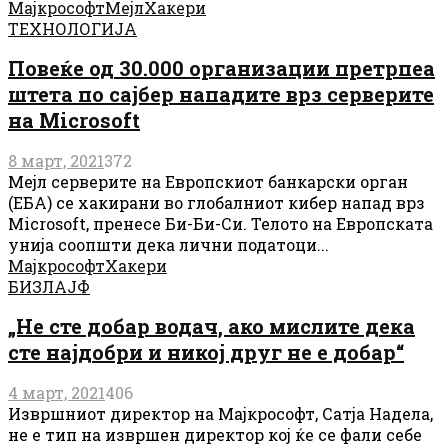
Мајкрософт
Мејл
Хакери
ТЕХНОЛОГИЈА
Повеќе од 30.000 организации претрпеа
штета по сајбер нападите врз серверите
на Microsoft
8 март, 2021
372
Мејл серверите на Европскиот банкарски орган
(ЕБА) се хакирани во глобалниот кибер напад врз
Microsoft, пренесе Би-Би-Си. Телото на Европската
унија соопшти дека лични податоци...
Мајкрософт
Хакери
БИЗЛАЈФ
„Не сте добар водач, ако мислите дека
сте најдобри и никој друг не е добар“
4 март, 2021
406
Извршниот директор на Мајкрософт, Сатја Надела,
не е тип на извршен директор кој ќе се фали себе