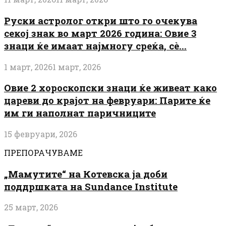
Руски астролог откри што го очекува
секој знак во март 2026 година: Овие 3
знаци ќе имаат најмногу среќа, сè...
1 март, 2026
1 март, 2026
Овие 2 хороскопски знаци ќе живеат како
цареви до крајот на февруари: Парите ќе
им ги наполнат паричниците
15 февруари, 2026
ПРЕПОРАЧУВАМЕ
„Мамутите“ на Котевска ја доби
поддршката на Sundance Institute
25 март, 2026