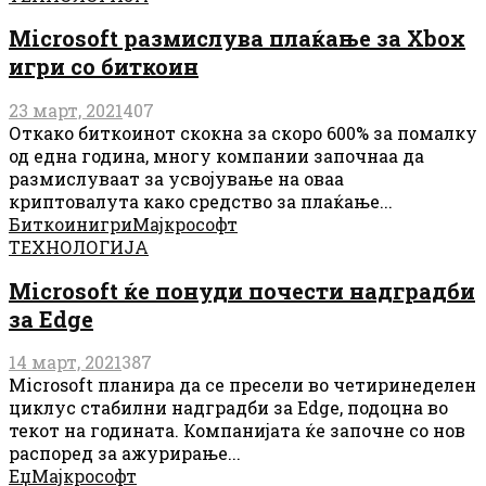
Microsoft размислува плаќање за Xbox
игри со биткоин
23 март, 2021
407
Откако биткоинот скокна за скоро 600% за помалку
од една година, многу компании започнаа да
размислуваат за усвојување на оваа
криптовалута како средство за плаќање...
Биткоин
игри
Мајкрософт
ТЕХНОЛОГИЈА
Microsoft ќе понуди почести надградби
за Edge
14 март, 2021
387
Microsoft планира да се пресели во четиринеделен
циклус стабилни надградби за Edge, подоцна во
текот на годината. Компанијата ќе започне со нов
распоред за ажурирање...
Еџ
Мајкрософт