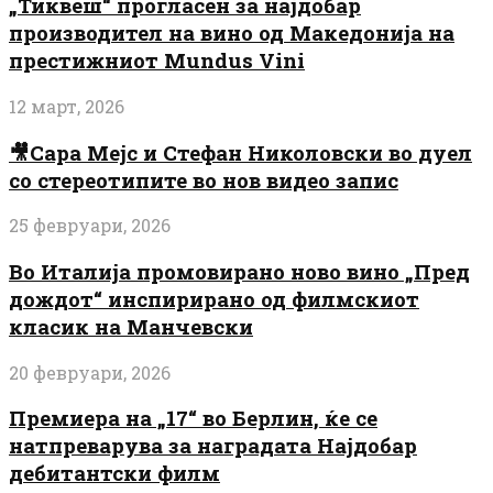
„Тиквеш“ прогласен за најдобар
производител на вино од Македонија на
престижниот Mundus Vini
12 март, 2026
🎥Сара Мејс и Стефан Николовски во дуел
со стереотипите во нов видео запис
25 февруари, 2026
Во Италија промовирано ново вино „Пред
дождот“ инспирирано од филмскиот
класик на Манчевски
20 февруари, 2026
Премиера на „17“ во Берлин, ќе се
натпреварува за наградата Најдобар
дебитантски филм