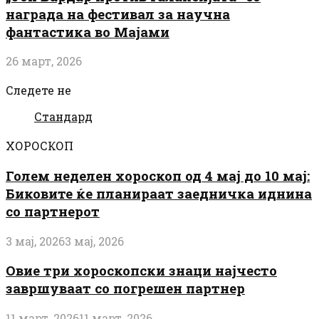
награда на фестивал за научна
фантастика во Мајами
26 март, 2026
Следете не
Стандард
ХОРОСКОП
Голем неделен хороскоп од 4 мај до 10 мај:
Биковите ќе планираат заедничка иднина
со партнерот
3 мај, 2026
3 мај, 2026
Овие три хороскопски знаци најчесто
завршуваат со погрешен партнер
11 март, 2026
11 март, 2026