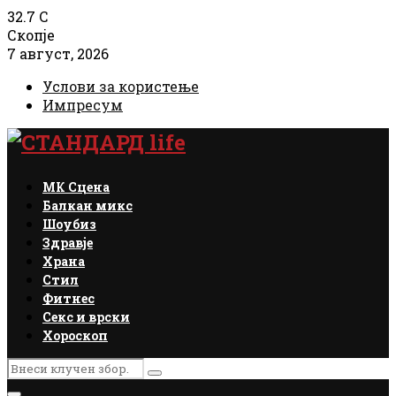
32.7
C
Скопје
7 август, 2026
Услови за користење
Импресум
Facebook
Instagram
Email
Rss
МК Сцена
Балкан микс
Шоубиз
Здравје
Храна
Стил
Фитнес
Секс и врски
Хороскоп
Search
Search
for: