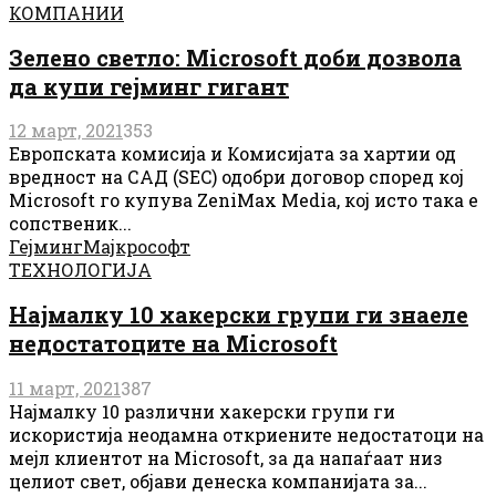
КОМПАНИИ
Зелено светло: Microsoft доби дозвола
да купи гејминг гигант
12 март, 2021
353
Европската комисија и Комисијата за хартии од
вредност на САД (SEC) одобри договор според кој
Microsoft го купува ZeniMax Media, кој исто така е
сопственик...
Гејминг
Мајкрософт
ТЕХНОЛОГИЈА
Најмалку 10 хакерски групи ги знаеле
недостатоците на Microsoft
11 март, 2021
387
Најмалку 10 различни хакерски групи ги
искористија неодамна откриените недостатоци на
мејл клиентот на Microsoft, за да напаѓаат низ
целиот свет, објави денеска компанијата за...