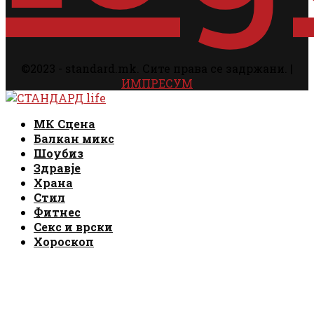
©2023 - standard.mk. Сите права се задржани. |
ИМПРЕСУМ
Facebook
Instagram
Email
Rss
Facebook
Instagram
Email
Rss
МК Сцена
Балкан микс
Шоубиз
Здравје
Храна
Стил
Фитнес
Секс и врски
Хороскоп