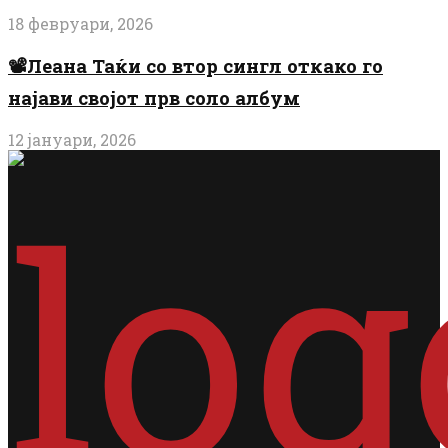
18 февруари, 2026
📽️Леана Таќи со втор сингл откако го
најави својот прв соло албум
12 јануари, 2026