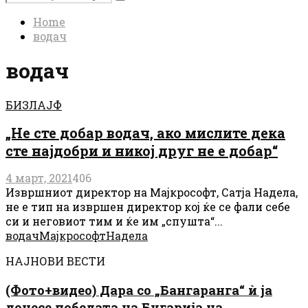
Search
for:
Home
водач
водач
БИЗЛАЈФ
„Не сте добар водач, ако мислите дека
сте најдобри и никој друг не е добар“
4 март, 2021
406
Извршниот директор на Мајкрософт, Сатја Надела,
не е тип на извршен директор кој ќе се фали себе
си и неговиот тим и ќе им „спушта“...
водач
Мајкрософт
Надела
НАЈНОВИ ВЕСТИ
(Фото+видео) Дара со „Бангаранга“ ѝ ја
донесе победата на Бугарија на