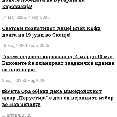
Евровизија!
17 мај, 2026
17 мај, 2026
Светски познатниот диџеј Блек Кофи
доаѓа на 19 јуни во Скопје!
15 мај, 2026
15 мај, 2026
Голем неделен хороскоп од 4 мај до 10 мај:
Биковите ќе планираат заедничка иднина
со партнерот
3 мај, 2026
3 мај, 2026
📸Рита Ора објави дека македонскиот
ајвар „Перустија“ е дел од нејзиниот избор
во Нов Зеланд!
11 април, 2026