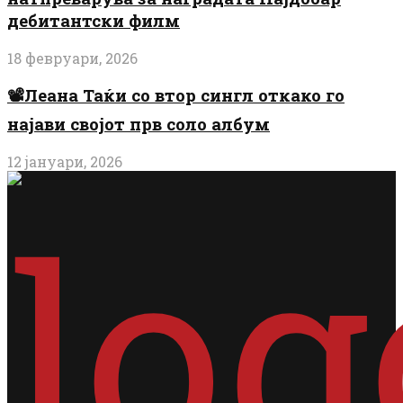
дебитантски филм
18 февруари, 2026
📽️Леана Таќи со втор сингл откако го
најави својот прв соло албум
12 јануари, 2026