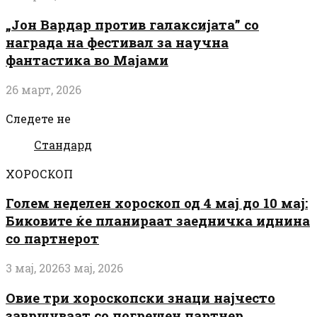
„Јон Вардар против галаксијата” со
награда на фестивал за научна
фантастика во Мајами
26 март, 2026
Следете не
Стандард
ХОРОСКОП
Голем неделен хороскоп од 4 мај до 10 мај:
Биковите ќе планираат заедничка иднина
со партнерот
3 мај, 2026
3 мај, 2026
Овие три хороскопски знаци најчесто
завршуваат со погрешен партнер