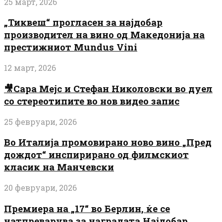
25 март, 2026
„Тиквеш“ прогласен за најдобар
производител на вино од Македонија на
престижниот Mundus Vini
12 март, 2026
🎥Сара Мејс и Стефан Николовски во дуел
со стереотипите во нов видео запис
25 февруари, 2026
Во Италија промовирано ново вино „Пред
дождот“ инспирирано од филмскиот
класик на Манчевски
20 февруари, 2026
Премиера на „17“ во Берлин, ќе се
натпреварува за наградата Најдобар