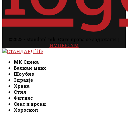
©2023 - standard.mk. Сите права се задржани. |
ИМПРЕСУМ
Facebook
Instagram
Email
Rss
Facebook
Instagram
Email
Rss
МК Сцена
Балкан микс
Шоубиз
Здравје
Храна
Стил
Фитнес
Секс и врски
Хороскоп