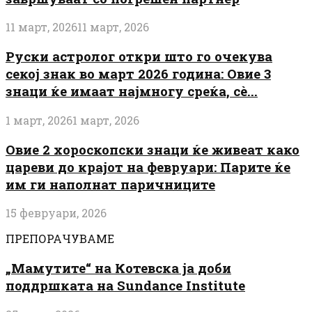
11 март, 2026
11 март, 2026
Руски астролог откри што го очекува
секој знак во март 2026 година: Овие 3
знаци ќе имаат најмногу среќа, сè...
1 март, 2026
1 март, 2026
Овие 2 хороскопски знаци ќе живеат како
цареви до крајот на февруари: Парите ќе
им ги наполнат паричниците
15 февруари, 2026
ПРЕПОРАЧУВАМЕ
„Мамутите“ на Котевска ја доби
поддршката на Sundance Institute