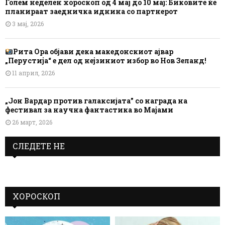
Голем неделен хороскоп од 4 мај до 10 мај: Биковите ќе
планираат заедничка иднина со партнерот
3 мај, 2026
Рита Ора објави дека македонскиот ајвар
„Перустија“ е дел од нејзиниот избор во Нов Зеланд!
11 април, 2026
„Јон Вардар против галаксијата” со награда на
фестивал за научна фантастика во Мајами
26 март, 2026
СЛЕДЕТЕ НЕ
ХОРОСКОП