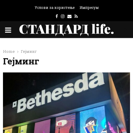
Услови за користење
Импресум
Facebook
Instagram
Email
Rss
PRIMARY
MENU
Home
Гејминг
Гејминг