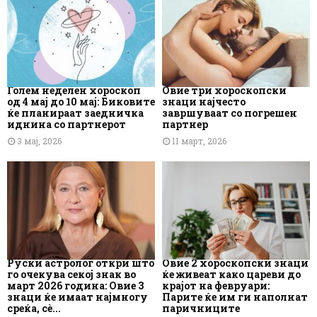
Голем неделен хороскоп
Овие три хороскопски
од 4 мај до 10 мај: Биковите
знаци најчесто
ќе планираат заедничка
завршуваат со погрешен
иднина со партнерот
партнер
3 мај, 2026
11 март, 2026
Руски астролог откри што
Овие 2 хороскопски знаци
го очекува секој знак во
ќе живеат како цареви до
март 2026 година: Овие 3
крајот на февруари:
знаци ќе имаат најмногу
Парите ќе им ги наполнат
среќа, сè...
паричниците