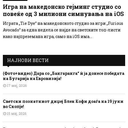
Игра на македонско гејминг студио со
повеќе од 3 милиони симнувања на iOS
Играта „Tie Dye“ на македонското студио за игри „Furious
Avocado“ за една недела се најде на светските топ-листи
како најпреземана игра, само на iOS има...
НАЈНОВИ ВЕСТИ
(Фото+видео) Дара со „Бангаранга“ ѝ ја донесе победата
на Бугарија на Евровизија!
17 мај, 2026
Светски познатниот диџеј Блек Кофи доаѓа на 19 јуни
во Скопје!
15 мај, 2026