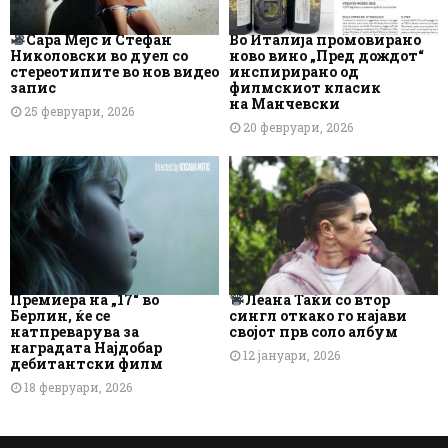
Сара Мејс и Стефан
Во Италија промовирано
Николовски во дуел со
ново вино „Пред дождот“
стереотипите во нов видео
инспирирано од
запис
филмскиот класик
на Манчевски
25 февруари, 2026
20 февруари, 2026
Премиера на „17“ во
Леана Таќи со втор
Берлин, ќе се
сингл откако го најави
натпреварува за
својот прв соло албум
наградата Најдобар
12 јануари, 2026
дебитантски филм
18 февруари, 2026