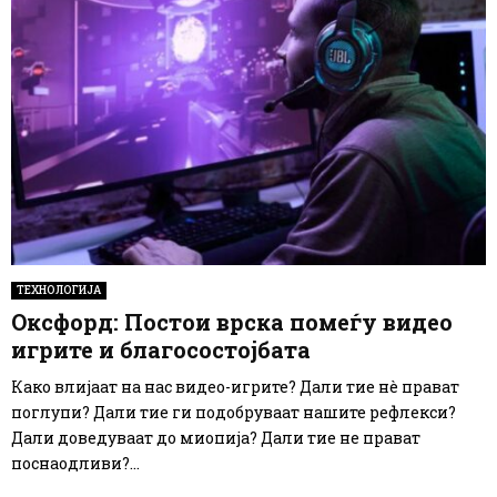
ТЕХНОЛОГИЈА
Оксфорд: Постои врска помеѓу видео
игрите и благосостојбата
Како влијаат на нас видео-игрите? Дали тие нè прават
поглупи? Дали тие ги подобруваат нашите рефлекси?
Дали доведуваат до миопија? Дали тие не прават
поснаодливи?...