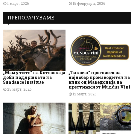
1 март, 2026
15 февруари, 2026
ПРЕПОРАЧУВАМЕ
„Мамутите“ на Котевска ја
„Тиквеш“ прогласен за
доби поддршката на
најдобар производител на
Sundance Institute
вино од Македонија на
престижниот Mundus Vini
25 март, 2026
12 март, 2026