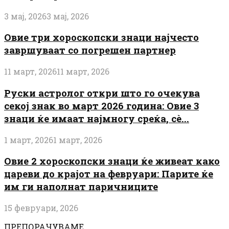
3 мај, 2026
3 мај, 2026
Овие три хороскопски знаци најчесто
завршуваат со погрешен партнер
11 март, 2026
11 март, 2026
Руски астролог откри што го очекува
секој знак во март 2026 година: Овие 3
знаци ќе имаат најмногу среќа, сè...
1 март, 2026
1 март, 2026
Овие 2 хороскопски знаци ќе живеат како
цареви до крајот на февруари: Парите ќе
им ги наполнат паричниците
15 февруари, 2026
ПРЕПОРАЧУВАМЕ