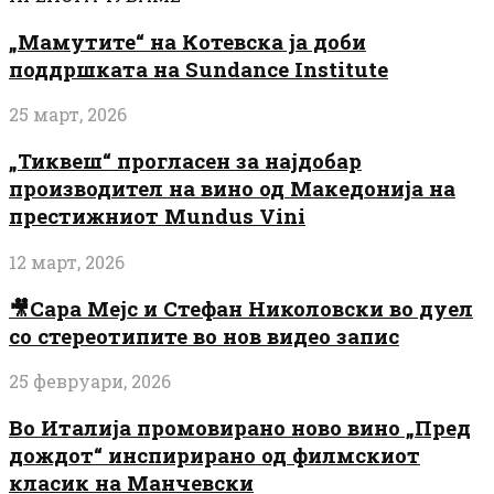
„Мамутите“ на Котевска ја доби
поддршката на Sundance Institute
25 март, 2026
„Тиквеш“ прогласен за најдобар
производител на вино од Македонија на
престижниот Mundus Vini
12 март, 2026
🎥Сара Мејс и Стефан Николовски во дуел
со стереотипите во нов видео запис
25 февруари, 2026
Во Италија промовирано ново вино „Пред
дождот“ инспирирано од филмскиот
класик на Манчевски