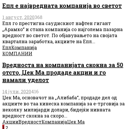
Епл е највредната компанија во светот
1 август, 2020
368
Епл го престигна саудискиот нафтен гигант
„Арамко“ и стана компанија со најголема пазарна
вредност во светот. По објавувањето на својата
квартална заработка, акциите на Епл...
Епл
Компанија
КОМПАНИИ
Вредноста на компанијата скокна за 50
отсто, Џек Ма продаде акции и го
намали уделот
14 јули, 2020
416
Џек Ма, основачот на „Алибаба“, продаде дел од
акциите во таа кинеска компанија за е-трговија за
неколку милијарди долари, бидејќи нивната
вредност скокна за скоро...
Акции
Вредност
Компанија
Џек Ма
1
2