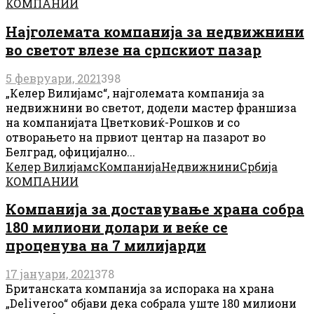
КОМПАНИИ
Најголемата компанија за недвижнини
во светот влезе на српскиот пазар
5 февруари, 2021
398
„Келер Вилијамс“, најголемата компанија за
недвижнини во светот, додели мастер франшиза
на компанијата Цветковиќ-Рошков и со
отворањето на првиот центар на пазарот во
Белград, официјално...
Келер Вилијамс
Компанија
Недвижнини
Србија
КОМПАНИИ
Компанија за доставување храна собра
180 милиони долари и веќе се
проценува на 7 милијарди
17 јануари, 2021
378
Британската компанија за испорака на храна
„Deliveroo“ објави дека собрала уште 180 милиони