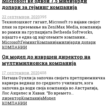
Microsoft ќе одвои 7,5 милијарди
долари за гејминг компанија
22 септември, 2020
395
Технолошкиот гигант, Microsoft го најави својот
план за преземање на ZeniMax Media, компанија
во рамки на групацијата Bethesda Softworks,
којашто е една од најголемите компании...
Microsoft
Гејминг
Компанија
милијарди долари
КОМПАНИИ
Од модел до извршен директор на
мултимилионска компанија
17 септември, 2020
408
Наташа Оукли ја започна својата претприемничка
кариера веднаш по средното училиште, кога
започна да води своја компанија во Австралија,
Лос Анџелес и Хаваи. “Во времето...
директор
Компанија
Модел
КОМПАНИИ