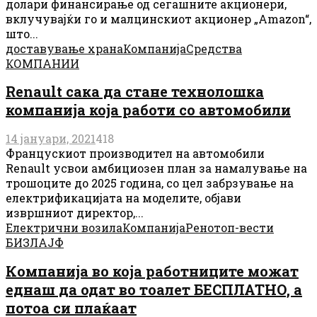
долари финансирање од сегашните акционери,
вклучувајќи го и малцинскиот акционер „Amazon“,
што...
доставување храна
Компанија
Средства
КОМПАНИИ
Renault сака да стане технолошка
компанија која работи со автомобили
14 јануари, 2021
418
Францускиот производител на автомобили
Renault усвои амбициозен план за намалување на
трошоците до 2025 година, со цел забрзување на
електрификацијата на моделите, објави
извршниот директор,...
Електрични возила
Компанија
Рено
топ-вести
БИЗЛАЈФ
Компанија во која работниците можат
еднаш да одат во тоалет БЕСПЛАТНО, а
потоа си плаќаат