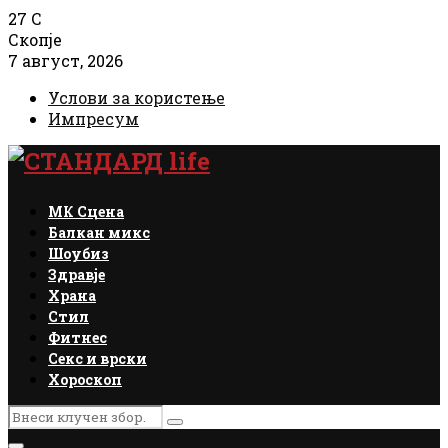
27
C
Скопје
7 август, 2026
Услови за користење
Импресум
Facebook
Instagram
Email
Rss
МК Сцена
Балкан микс
Шоубиз
Здравје
Храна
Стил
Фитнес
Секс и врски
Хороскоп
Search
Search
for: