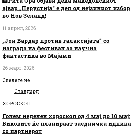
📸Рита Ора објави дека македонскиот
ајвар „Перустија“ е дел од нејзиниот избор
во Нов Зеланд!
11 април, 2026
„Јон Вардар против галаксијата” со
награда на фестивал за научна
фантастика во Мајами
26 март, 2026
Следете не
Стандард
ХОРОСКОП
Голем неделен хороскоп од 4 мај до 10 мај:
Биковите ќе планираат заедничка иднина
со партнерот