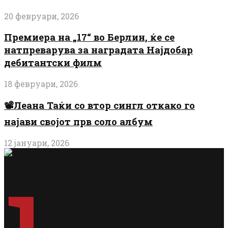
20 февруари, 2026
Премиера на „17“ во Берлин, ќе се
натпреварува за наградата Најдобар
дебитантски филм
18 февруари, 2026
📽️Леана Таќи со втор сингл откако го
најави својот прв соло албум
12 јануари, 2026