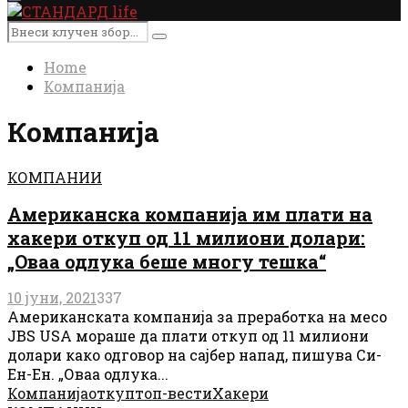
Primary
Menu
Search
Search
for:
Home
Компанија
Компанија
КОМПАНИИ
Американска компанија им плати на
хакери откуп од 11 милиони долари:
„Оваа одлука беше многу тешка“
10 јуни, 2021
337
Американската компанија за преработка на месо
JBS USA мораше да плати откуп од 11 милиони
долари како одговор на сајбер напад, пишува Си-
Ен-Ен. „Оваа одлука...
Компанија
откуп
топ-вести
Хакери