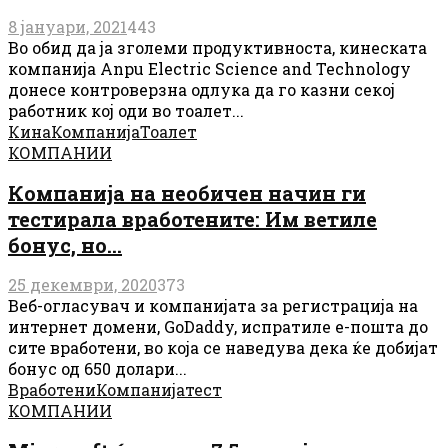
8 јануари, 2021
443
Во обид да ја зголеми продуктивноста, кинеската
компанија Anpu Electric Science and Technology
донесе контроверзна одлука да го казни секој
работник кој оди во тоалет...
Кина
Компанија
Тоалет
КОМПАНИИ
Компанија на необичен начин ги
тестирала вработените: Им ветиле
бонус, но…
25 декември, 2020
373
Веб-огласувач и компанијата за регистрација на
интернет домени, GoDaddy, испратиле е-пошта до
сите вработени, во која се наведува дека ќе добијат
бонус од 650 долари...
Вработени
Компанија
тест
КОМПАНИИ