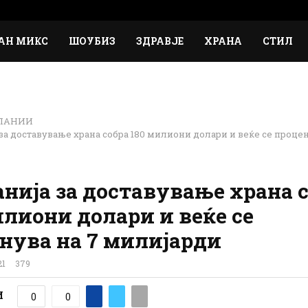
АН МИКС
ШОУБИЗ
ЗДРАВЈЕ
ХРАНА
СТИЛ
ПАНИИ
за доставување храна собра 180 милиони долари и веќе се процен
нија за доставување храна 
илиони долари и веќе се
нува на 7 милијарди
21
379
И
0
0