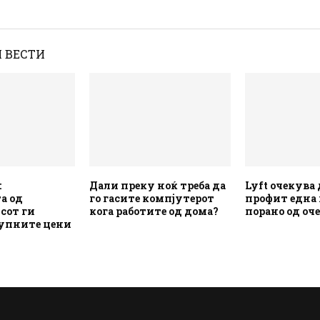
 ВЕСТИ
:
Дали преку ноќ треба да
Lyft очекува
а од
го гасите компјутерот
профит една
сот ги
кога работите од дома?
порано од оч
упните цени