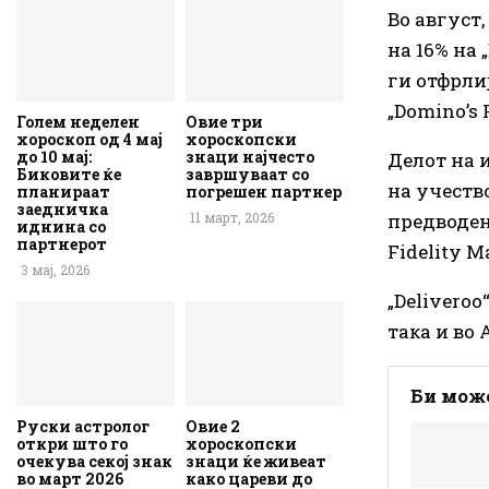
Во август
на 16% на 
ги отфрли
„Domino’s P
Голем неделен
Овие три
хороскоп од 4 мај
хороскопски
до 10 мај:
знаци најчесто
Делот на 
Биковите ќе
завршуваат со
на учеств
планираат
погрешен партнер
заедничка
предводен
11 март, 2026
иднина со
партнерот
Fidelity M
3 мај, 2026
„Deliveroo
така и во 
Би може
Руски астролог
Овие 2
откри што го
хороскопски
очекува секој знак
знаци ќе живеат
во март 2026
како цареви до