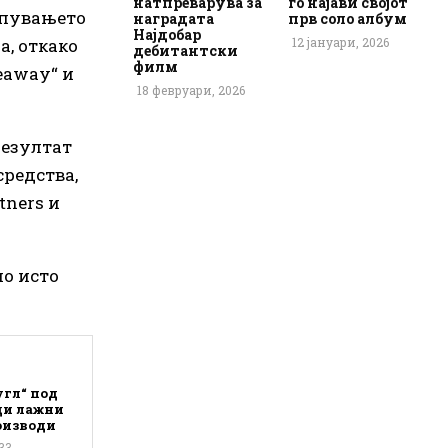
натпреварува за
го најави својот
купувањето
наградата
прв соло албум
Најдобар
а, откако
12 јануари, 2026
дебитантски
филм
eaway“ и
18 февруари, 2026
резултат
средства,
tners и
но исто
угл“ под
ди лажни
оизводи
33