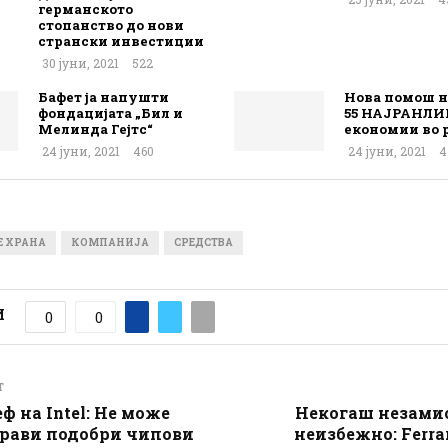
германското
стопанство до нови
странски инвестиции
30 јуни, 2021
522
Бафет ја напушти
Нова помош 
фондацијата „Бил и
55 НАЈРАНЛИ
Мелинда Гејтс“
економии во р
24 јуни, 2021
460
24 јуни, 2021
4
Е ХРАНА
КОМПАНИЈА
СРЕДСТВА
И
0
0
T
ф на Intel: Не може
Некогаш незамис
прави подобри чипови
неизбежно: Ferra