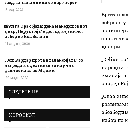
заедничка иднина со партнерот
3 мај, 2026
Британска
собрала у
📸Рита Ора објави дека македонскиот
акционери
ајвар „Перустија“ е дел од нејзиниот
избор во Нов Зеланд!
значи дек
11 април, 2026
долари.
„Deliveroo
„Јон Вардар против галаксијата” со
награда на фестивал за научна
наредните
фантастика во Мајами
емисија н
26 март, 2026
според Рој
СЛЕДЕТЕ НЕ
„Оваа инв
развиваме
обезбедим
ХОРОСКОП
избор на 