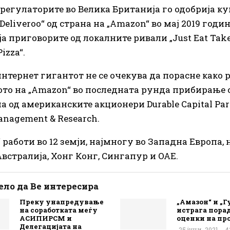
, регулаторите во Велика Британија го одобрија 
„Deliveroo“ од страна на „Amazon“ во мај 2019 годин
ја приговорите од локалните ривали „Just Eat Tak
izza“.
интернет гигантот не се очекува да порасне како 
ото на „Amazon“ во последната рунда прибирање 
а од американските акционери Durable Capital Par
anagement & Research.
“ работи во 12 земји, најмногу во Западна Европа, 
Австралија, Хонг Конг, Сингапур и ОАЕ.
ло да Ве интересира
Преку унапредување
„Амазон“ и „Г
на соработката меѓу
истрага пора
АСИПИРСМ и
оценки на пр
Делегацијата на
25 јуни, 2021
4