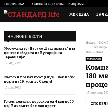
8 август, 2026
Услови за користење
Импресум
МК СЦЕНА
БАЛК
НАЈНОВИ ВЕСТИ
Home
КОМ
Компанија 
(Фото+видео) Дара со „Бангаранга“ ѝ ја
милијарди
донесе победата на Бугарија на
Евровизија!
КОМПАНИИ
17 мај, 2026
Компа
180 м
Светски познатниот диџеј Блек Кофи
доаѓа на 19 јуни во Скопје!
проце
15 мај, 2026
17 јануари, 20
Голем неделен хороскоп од 4 мај до 10
СПОДЕЛ
мај: Биковите ќе планираат