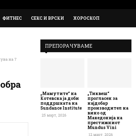
Faceb
Inst
Em
Rs
ФИТНЕС
СЕКС И ВРСКИ
ХОРОСКОП
ПРЕПОРАЧУВАМЕ
ува на 7
собра
„Мамутите“ на
„Тиквеш“
Котевска ја доби
прогласен за
поддршката на
најдобар
Sundance Institute
производител на
вино од
25 март, 2026
Македонија на
престижниот
Mundus Vini
12 март, 2026