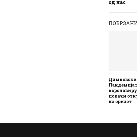
од нас
ПОВРЗАНИ
Димковски
Пандемијат
коронавиру
покачи отк
на оризот