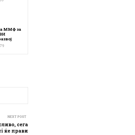
на ММФ за
ВИ
азвој
79
NEXT POST
ливо, сега
ri ќе прави