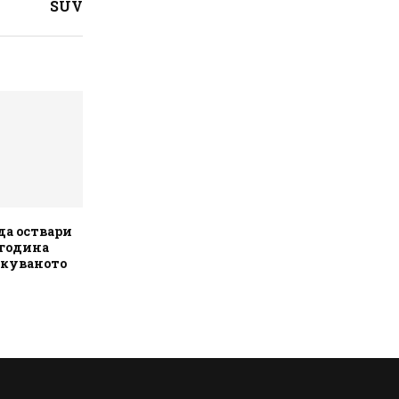
SUV
 да оствари
 година
екуваното