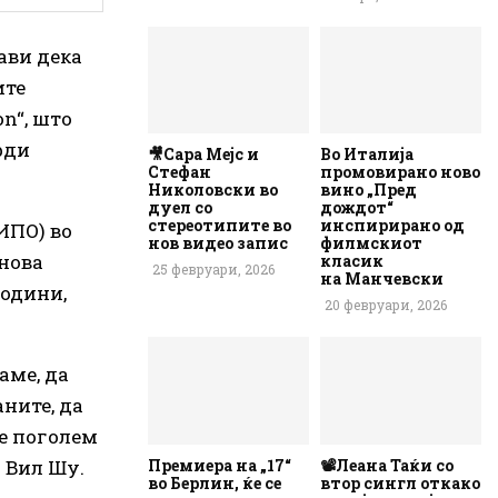
ави дека
ите
n“, што
рди
🎥Сара Мејс и
Во Италија
Стефан
промовирано ново
Николовски во
вино „Пред
дуел со
дождот“
стереотипите во
инспирирано од
(ИПО) во
нов видео запис
филмскиот
 нова
класик
25 февруари, 2026
на Манчевски
години,
20 февруари, 2026
аме, да
ните, да
е поголем
а Вил Шу.
Премиера на „17“
📽️Леана Таќи со
во Берлин, ќе се
втор сингл откако