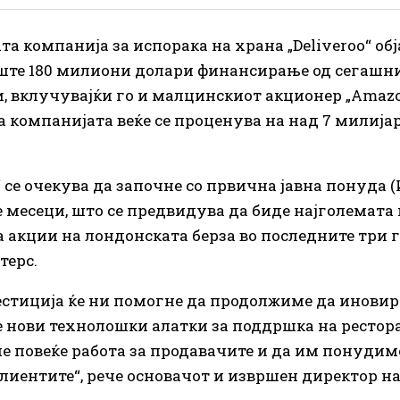
та компанија за испорака на храна „Deliveroo“ обј
ште 180 милиони долари финансирање од сегашн
, вклучувајќи го и малцинскиот акционер „Amazo
а компанијата веќе се проценува на над 7 милија
“ се очекува да започне со првична јавна понуда 
 месеци, што се предвидува да биде најголемата
а акции на лондонската берза во последните три 
терс.
естиција ќе ни помогне да продолжиме да иновир
 нови технолошки алатки за поддршка на рестора
е повеќе работа за продавачите и да им понудим
клиентите“, рече основачот и извршен директор н