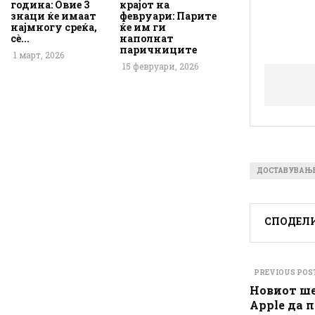
година: Овие 3
крајот на
знаци ќе имаат
февруари: Парите
најмногу среќа,
ќе им ги
сè...
наполнат
паричниците
1 март, 2026
15 февруари, 2026
ДОСТАВУВАЊ
СПОДЕЛ
PREVIOUS POS
Новиот ше
Apple да 