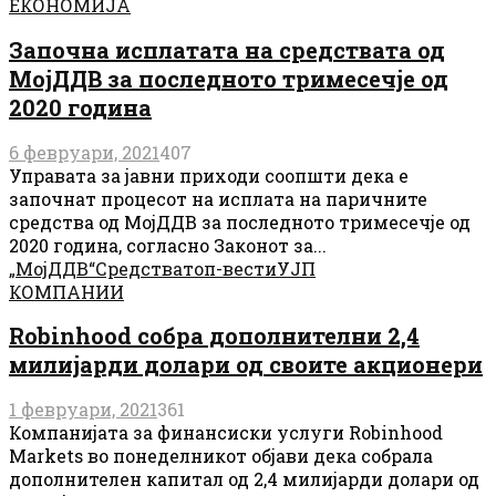
ЕКОНОМИЈА
Започна исплатата на средствата од
МојДДВ за последното тримесечје од
2020 година
6 февруари, 2021
407
Управата за јавни приходи соопшти дека е
започнат процесот на исплата на паричните
средства од МојДДВ за последното тримесечје од
2020 година, согласно Законот за...
„МојДДВ“
Средства
топ-вести
УЈП
КОМПАНИИ
Robinhood собра дополнителни 2,4
милијарди долари од своите акционери
1 февруари, 2021
361
Компанијата за финансиски услуги Robinhood
Markets во понеделникот објави дека собрала
дополнителен капитал од 2,4 милијарди долари од