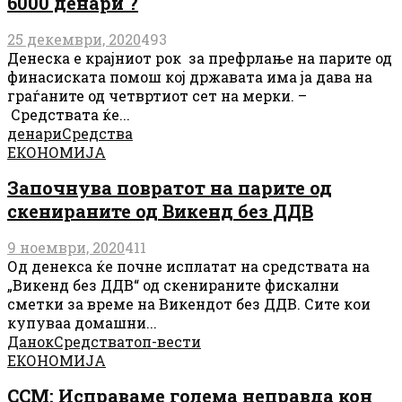
6000 денари ?
25 декември, 2020
493
Денеска е крајниот рок за префрлање на парите од
финасиската помош кој државата има ја дава на
граѓаните од четвртиот сет на мерки. –
Средствата ќе...
денари
Средства
ЕКОНОМИЈА
Започнува повратот на парите од
скенираните од Викенд без ДДВ
9 ноември, 2020
411
Од денекса ќе почне исплатат на средствата на
„Викенд без ДДВ“ од скенираните фискални
сметки за време на Викендот без ДДВ. Сите кои
купуваа домашни...
Данок
Средства
топ-вести
ЕКОНОМИЈА
ССМ: Исправаме голема неправда кон