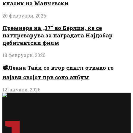
класик на Манчевски
20 февруари, 2026
Премиера на „17“ во Берлин, ќе се
натпреварува за наградата Најдобар
дебитантски филм
18 февруари, 2026
📽️Леана Таќи со втор сингл откако го
најави својот прв соло албум
12 јануари, 2026