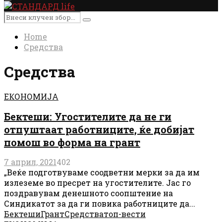
Primary
Menu
Search
Search
for:
Home
Средства
Средства
ЕКОНОМИЈА
Бектеши: Угостителите да не ги
отпуштаат работниците, ќе добијат
помош во форма на грант
7 април, 2021
402
„Веќе подготвуваме соодветни мерки за да им
излеземе во пресрет на угостителите. Јас го
поздравувам денешното соопштение на
Синдикатот за да ги повика работниците да...
Бектеши
Грант
Средства
топ-вести