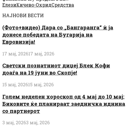
Елези
Кичево-Охрид
Средства
НАЈНОВИ ВЕСТИ
(Фото+видео) Дара со „Бангаранга“ ѝ ја
донесе победата на Бугарија на
Евровизија!
17 мај, 2026
17 мај, 2026
Светски познатниот диџеј Блек Кофи
доаѓа на 19 јуни во Скопје!
15 мај, 2026
15 мај, 2026
Голем неделен хороскоп од 4 мај до 10 мај:
Биковите ќе планираат заедничка иднина
со партнерот
3 мај, 2026
3 мај, 2026