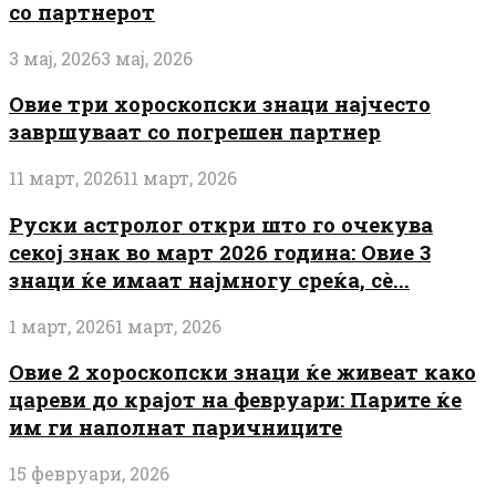
со партнерот
3 мај, 2026
3 мај, 2026
Овие три хороскопски знаци најчесто
завршуваат со погрешен партнер
11 март, 2026
11 март, 2026
Руски астролог откри што го очекува
секој знак во март 2026 година: Овие 3
знаци ќе имаат најмногу среќа, сè...
1 март, 2026
1 март, 2026
Овие 2 хороскопски знаци ќе живеат како
цареви до крајот на февруари: Парите ќе
им ги наполнат паричниците
15 февруари, 2026