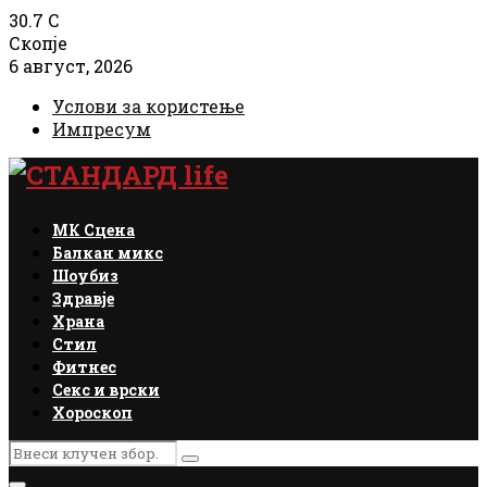
30.7
C
Скопје
6 август, 2026
Услови за користење
Импресум
Facebook
Instagram
Email
Rss
МК Сцена
Балкан микс
Шоубиз
Здравје
Храна
Стил
Фитнес
Секс и врски
Хороскоп
Search
Search
for: