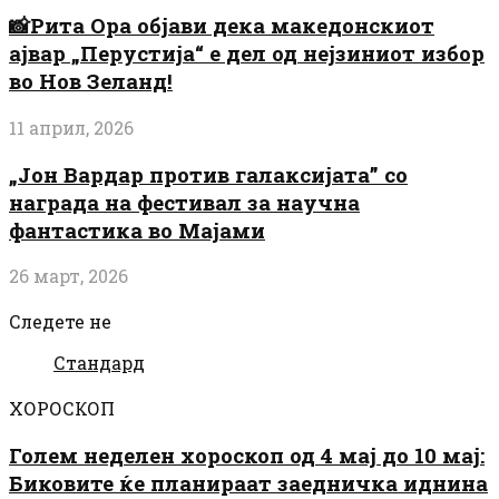
📸Рита Ора објави дека македонскиот
ајвар „Перустија“ е дел од нејзиниот избор
во Нов Зеланд!
11 април, 2026
„Јон Вардар против галаксијата” со
награда на фестивал за научна
фантастика во Мајами
26 март, 2026
Следете не
Стандард
ХОРОСКОП
Голем неделен хороскоп од 4 мај до 10 мај:
Биковите ќе планираат заедничка иднина