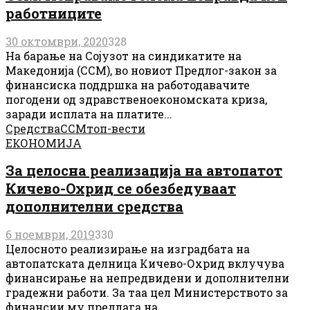
работниците
30 октомври, 2020
328
На барање на Сојузот на синдикатите на
Македонија (ССМ), во новиот Предлог-закон за
финансиска поддршка на работодавачите
погодени од здравственоекономската криза,
заради исплата на платите...
Средства
ССМ
топ-вести
ЕКОНОМИЈА
За целосна реализација на автопатот
Кичево-Охрид се обезбедуваат
дополнителни средства
6 ноември, 2019
330
Целосното реализирање на изградбата на
автопатската делница Кичево-Охрид вклучува
финансирање на непредвидени и дополнителни
градежни работи. За таа цел Министерството за
финансии му предлага на...