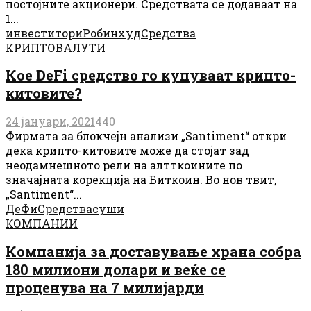
постојните акционери. Средствата се додаваат на
1...
инвеститори
Робинхуд
Средства
КРИПТОВАЛУТИ
Кое DeFi средство го купуваат крипто-
китовите?
24 јануари, 2021
440
Фирмата за блокчејн анализи „Santiment“ откри
дека крипто-китовите може да стојат зад
неодамнешното рели на алтткоините по
значајната корекција на Биткоин. Во нов твит,
„Santiment“...
ДеФи
Средства
суши
КОМПАНИИ
Компанија за доставување храна собра
180 милиони долари и веќе се
проценува на 7 милијарди