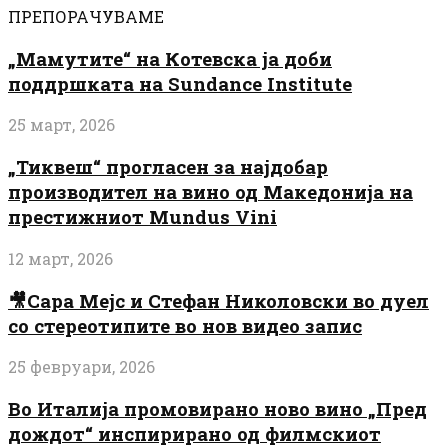
ПРЕПОРАЧУВАМЕ
„Мамутите“ на Котевска ја доби
поддршката на Sundance Institute
25 март, 2026
„Тиквеш“ прогласен за најдобар
производител на вино од Македонија на
престижниот Mundus Vini
12 март, 2026
🎥Сара Мејс и Стефан Николовски во дуел
со стереотипите во нов видео запис
25 февруари, 2026
Во Италија промовирано ново вино „Пред
дождот“ инспирирано од филмскиот