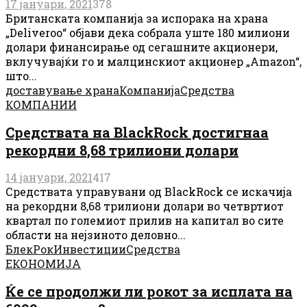
17 јануари, 2021
378
Британската компанија за испорака на храна
„Deliveroo“ објави дека собрала уште 180 милиони
долари финансирање од сегашните акционери,
вклучувајќи го и малцинскиот акционер „Amazon“,
што...
доставување храна
Компанија
Средства
КОМПАНИИ
Средствата на BlackRock достигнаа
рекордни 8,68 трилиони долари
14 јануари, 2021
417
Средствата управувани од BlackRock се искачија
на рекордни 8,68 трилиони долари во четвртиот
квартал по големиот прилив на капитал во сите
области на нејзиното деловно...
БлекРок
Инвестиции
Средства
ЕКОНОМИЈА
Ќе се продолжи ли рокот за исплата на