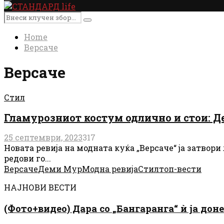
Primary
Menu
Search
Search
for:
Home
Версаче
Версаче
Стил
Гламурозниот костум одлично и стои: Де
25 септември, 2023
317
Новата ревија на модната куќа „Версаче“ ја затвор
редови го...
Версаче
Деми Мур
Модна ревија
Стил
топ-вести
НАЈНОВИ ВЕСТИ
(Фото+видео) Дара со „Бангаранга“ ѝ ја дон