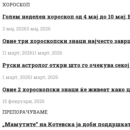
ХОРОСКОП
Голем неделен хороскоп од 4 мај до 10 мај
3 мај, 2026
3 мај, 2026
Овие три хороскопски знаци најчесто завр
11 март, 2026
11 март, 2026
Руски астролог откри што го очекува секој 
1 март, 2026
1 март, 2026
Овие 2 хороскопски знаци ќе живеат како 
15 февруари, 2026
ПРЕПОРАЧУВАМЕ
„Мамутите“ на Котевска ја доби поддршката