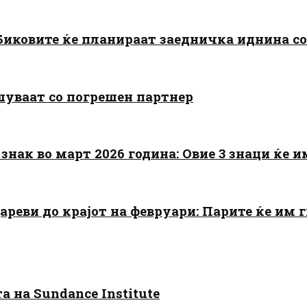
: Биковите ќе планираат заедничка иднина с
шуваат со погрешен партнер
знак во март 2026 година: Овие 3 знаци ќе им
цареви до крајот на февруари: Парите ќе им
 на Sundance Institute