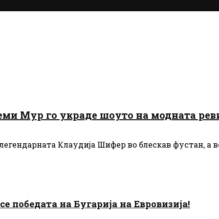
ми Мур го украде шоуто на модната реви
и легендарната Клаудија Шифер во блескав фустан, а 
есе победата на Бугарија на Евровизија!