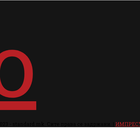
023 - standard.mk. Сите права се задржани. |
ИМПРЕС