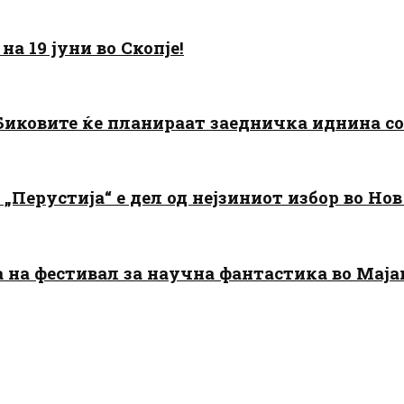
а 19 јуни во Скопје!
: Биковите ќе планираат заедничка иднина с
„Перустија“ е дел од нејзиниот избор во Нов
да на фестивал за научна фантастика во Мај