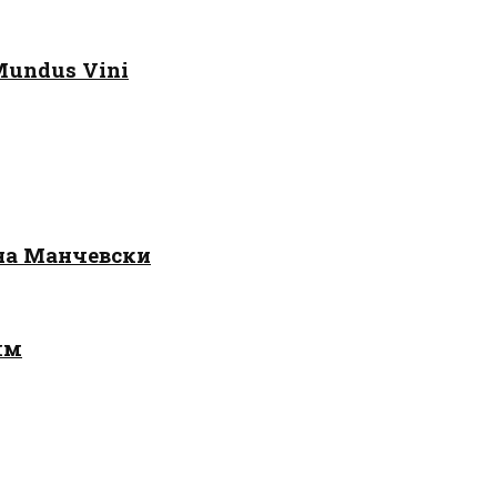
Mundus Vini
 на Манчевски
лм