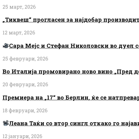
25 март, 2026
„Тиквеш“ прогласен за најдобар производи
12 март, 2026
Сара Мејс и Стефан Николовски во дуел с
25 февруари, 2026
Во Италија промовирано ново вино „Пред 
20 февруари, 2026
Премиера на „17“ во Берлин, ќе се натпрев
18 февруари, 2026
Леана Таќи со втор сингл откако го најав
12 јануари, 2026