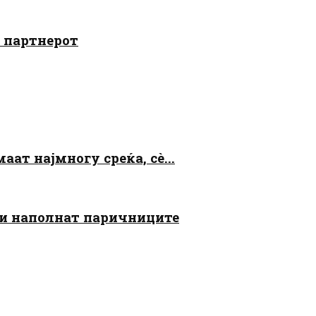
о партнерот
аат најмногу среќа, сè...
 ги наполнат паричниците