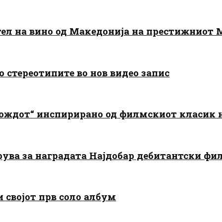
тел на вино од Македонија на престижниот 
о стереотипите во нов видео запис
дождот“ инспирирано од филмскиот класик
арува за наградата Најдобар дебитантски фи
и својот прв соло албум