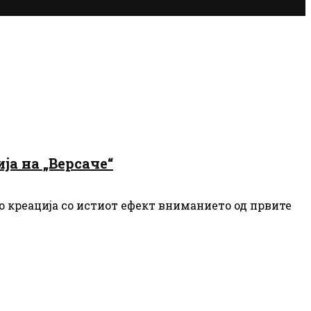
ја на „Версаче“
во креација со истиот ефект вниманието од првите