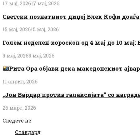
17 мај, 2026
17 мај, 2026
Светски познатниот диџеј Блек Кофи доаѓа н
15 мај, 2026
15 мај, 2026
Голем неделен хороскоп од 4 мај до 10 мај
3 мај, 2026
3 мај, 2026
Рита Ора објави дека македонскиот ајвар 
11 април, 2026
„Јон Вардар против галаксијата” со награ
26 март, 2026
Следете не
Стандард