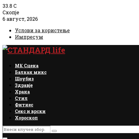
33.8
C
Скопје
6 август, 2026
Услови за користење
Импресум
Facebook
Instagram
Email
Rss
МК Сцена
Балкан микс
Шоубиз
Здравје
Храна
Стил
Фитнес
Секс и врски
Хороскоп
Search
Search
for: