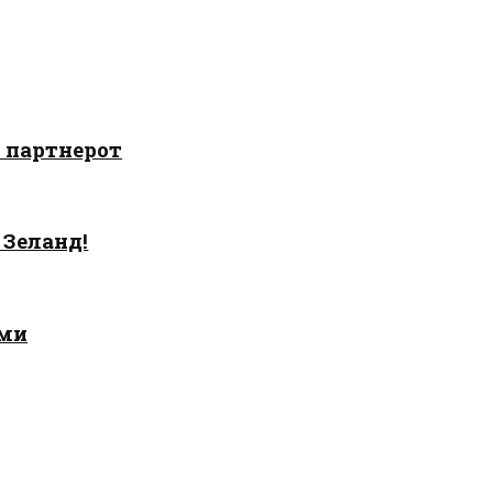
о партнерот
 Зеланд!
ами