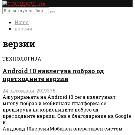
Primary
Menu
Search
Search
for:
Home
верзии
верзии
ТЕХНОЛОГИЈА
Android 10 навлегува побрзо од
претходните верзии
24 октомври, 2019
375
Ажурирањата на Android 10 сега излегуваат
многу побрзо и мобилната платформа се
проширува на корисниците побрзо од
претходните верзии. Ова е благодарение на Google
и...
Андроид 10
верзии
Мобилен оперативен систем