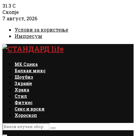
31.3
C
Скопје
7 август, 2026
Услови за користење
Импресум
Facebook
Instagram
Email
Rss
МК Сцена
Балкан микс
Шоубиз
Здравје
Храна
Стил
Фитнес
Секс и врски
Хороскоп
Search
Search
for: