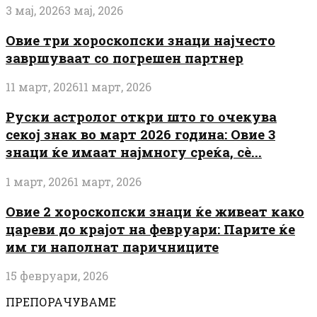
3 мај, 2026
3 мај, 2026
Овие три хороскопски знаци најчесто
завршуваат со погрешен партнер
11 март, 2026
11 март, 2026
Руски астролог откри што го очекува
секој знак во март 2026 година: Овие 3
знаци ќе имаат најмногу среќа, сè...
1 март, 2026
1 март, 2026
Овие 2 хороскопски знаци ќе живеат како
цареви до крајот на февруари: Парите ќе
им ги наполнат паричниците
15 февруари, 2026
ПРЕПОРАЧУВАМЕ