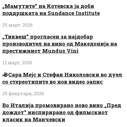
„Мамутите“ на Котевска ја доби
поддршката на Sundance Institute
25 март, 2026
„Тиквеш“ прогласен за најдобар
производител на вино од Македонија на
престижниот Mundus Vini
12 март, 2026
Сара Мејс и Стефан Николовски во дуел
со стереотипите во нов видео запис
25 февруари, 2026
Во Италија промовирано ново вино „Пред
дождот“ инспирирано од филмскиот
класик на Манчевски