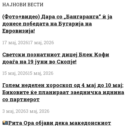
НАЈНОВИ ВЕСТИ
(Фото+видео) Дара со „Бангаранга“ ѝ ја
донесе победата на Бугарија на
Евровизија!
17 мај, 2026
17 мај, 2026
Светски познатниот диџеј Блек Кофи
доаѓа на 19 јуни во Скопје!
15 мај, 2026
15 мај, 2026
Голем неделен хороскоп од 4 мај до 10 мај:
Биковите ќе планираат заедничка иднина
со партнерот
3 мај, 2026
3 мај, 2026
Рита Ора објави дека македонскиот