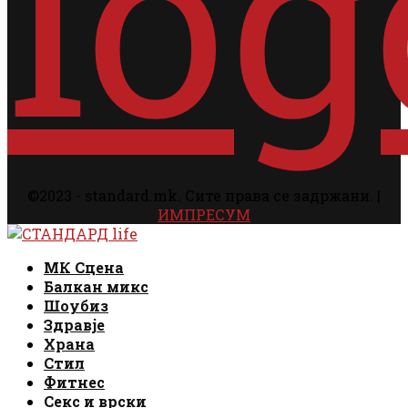
©2023 - standard.mk. Сите права се задржани. |
ИМПРЕСУМ
Facebook
Instagram
Email
Rss
Facebook
Instagram
Email
Rss
МК Сцена
Балкан микс
Шоубиз
Здравје
Храна
Стил
Фитнес
Секс и врски