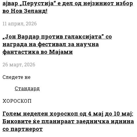
ајвар „Перустија“ е дел од нејзиниот избор
во Нов Зеланд!
11 април, 2026
„Јон Вардар против галаксијата” со
награда на фестивал за научна
фантастика во Мајами
26 март, 2026
Следете не
Стандард
ХОРОСКОП
Голем неделен хороскоп од 4 мај до 10 мај:
Биковите ќе планираат заедничка иднина
со партнерот