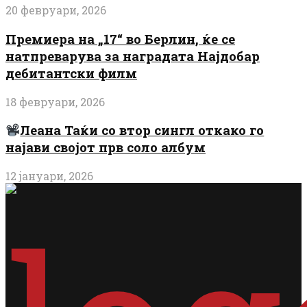
20 февруари, 2026
Премиера на „17“ во Берлин, ќе се
натпреварува за наградата Најдобар
дебитантски филм
18 февруари, 2026
Леана Таќи со втор сингл откако го
најави својот прв соло албум
12 јануари, 2026