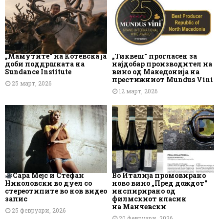
„Мамутите“ на Котевска ја
„Тиквеш“ прогласен за
доби поддршката на
најдобар производител на
Sundance Institute
вино од Македонија на
престижниот Mundus Vini
25 март, 2026
12 март, 2026
Сара Мејс и Стефан
Во Италија промовирано
Николовски во дуел со
ново вино „Пред дождот“
стереотипите во нов видео
инспирирано од
запис
филмскиот класик
на Манчевски
25 февруари, 2026
20 февруари, 2026