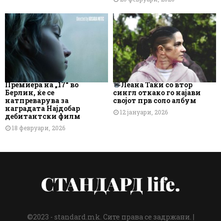
Премиера на „17“ во
Леана Таќи со втор
Берлин, ќе се
сингл откако го најави
натпреварува за
својот прв соло албум
наградата Најдобар
12 јануари, 2026
дебитантски филм
18 февруари, 2026
©2023 - standard.mk. Сите права се задржани. |