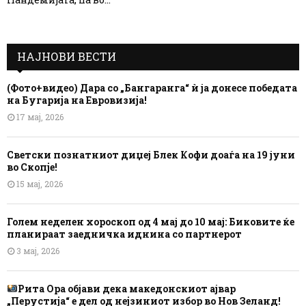
НАЈНОВИ ВЕСТИ
(Фото+видео) Дара со „Бангаранга“ ѝ ја донесе победата
на Бугарија на Евровизија!
17 мај, 2026
Светски познатниот диџеј Блек Кофи доаѓа на 19 јуни
во Скопје!
15 мај, 2026
Голем неделен хороскоп од 4 мај до 10 мај: Биковите ќе
планираат заедничка иднина со партнерот
3 мај, 2026
Рита Ора објави дека македонскиот ајвар
„Перустија“ е дел од нејзиниот избор во Нов Зеланд!