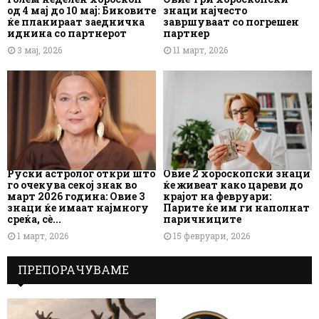
од 4 мај до 10 мај: Биковите
знаци најчесто
ќе планираат заедничка
завршуваат со погрешен
иднина со партнерот
партнер
3 мај, 2026
11 март, 2026
Руски астролог откри што
Овие 2 хороскопски знаци
го очекува секој знак во
ќе живеат како цареви до
март 2026 година: Овие 3
крајот на февруари:
знаци ќе имаат најмногу
Парите ќе им ги наполнат
среќа, сè...
паричниците
1 март, 2026
15 февруари, 2026
ПРЕПОРАЧУВАМЕ