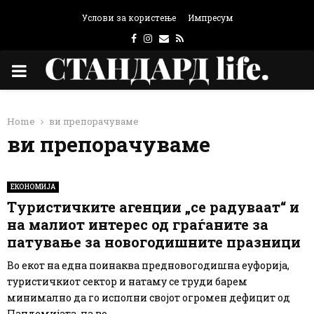
Услови за користење
Импресум
Facebook
Instagram
Email
Rss
PRIMARY
MENU
Home
ви препорачуваме
ви препорачуваме
ЕКОНОМИЈА
Туристичките агенции „се радуваат“ и
на малиот интерес од граѓаните за
патување за новогодишните празници
Во екот на една поинаква предновогодишна еуфорија,
туристичкиот сектор и натаму се труди барем
минимално да го исполни својот огромен дефицит од
Пандемијата, па во...