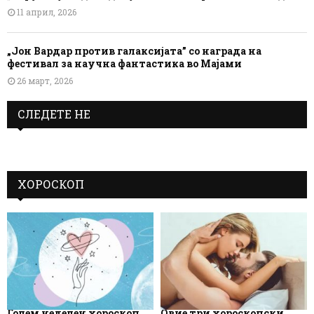
11 април, 2026
„Јон Вардар против галаксијата” со награда на
фестивал за научна фантастика во Мајами
26 март, 2026
СЛЕДЕТЕ НЕ
ХОРОСКОП
Голем неделен хороскоп
Овие три хороскопски