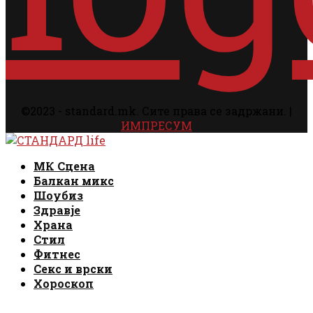
©2023 - standard.mk. Сите права се задржани. |
ИМПРЕСУМ
Facebook
Instagram
Email
Rss
Facebook
Instagram
Email
Rss
МК Сцена
Балкан микс
Шоубиз
Здравје
Храна
Стил
Фитнес
Секс и врски
Хороскоп