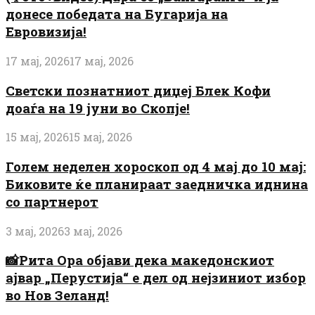
донесе победата на Бугарија на
Евровизија!
17 мај, 2026
17 мај, 2026
Светски познатниот диџеј Блек Кофи
доаѓа на 19 јуни во Скопје!
15 мај, 2026
15 мај, 2026
Голем неделен хороскоп од 4 мај до 10 мај:
Биковите ќе планираат заедничка иднина
со партнерот
3 мај, 2026
3 мај, 2026
📸Рита Ора објави дека македонскиот
ајвар „Перустија“ е дел од нејзиниот избор
во Нов Зеланд!