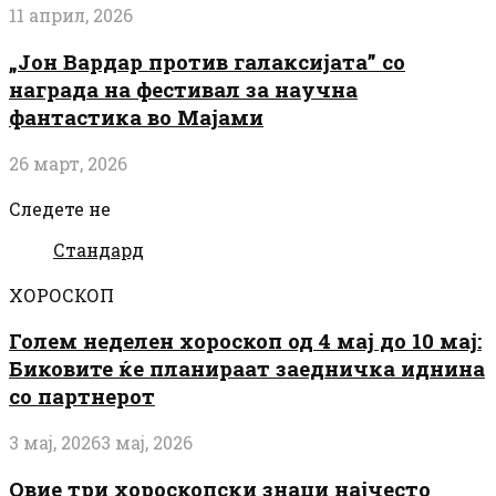
11 април, 2026
„Јон Вардар против галаксијата” со
награда на фестивал за научна
фантастика во Мајами
26 март, 2026
Следете не
Стандард
ХОРОСКОП
Голем неделен хороскоп од 4 мај до 10 мај:
Биковите ќе планираат заедничка иднина
со партнерот
3 мај, 2026
3 мај, 2026
Овие три хороскопски знаци најчесто