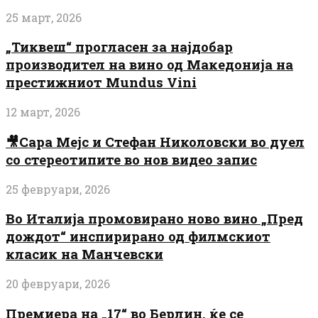
25 март, 2026
„Тиквеш“ прогласен за најдобар
производител на вино од Македонија на
престижниот Mundus Vini
12 март, 2026
🎥Сара Мејс и Стефан Николовски во дуел
со стереотипите во нов видео запис
25 февруари, 2026
Во Италија промовирано ново вино „Пред
дождот“ инспирирано од филмскиот
класик на Манчевски
20 февруари, 2026
Премиера на „17“ во Берлин, ќе се