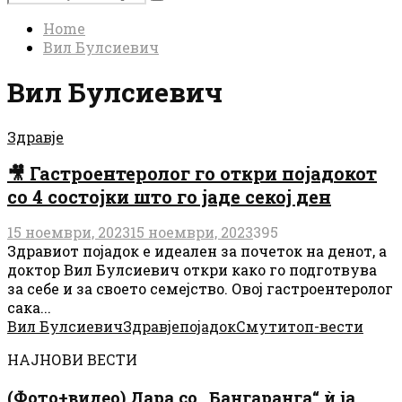
Search
for:
Home
Вил Булсиевич
Вил Булсиевич
Здравје
🎥 Гастроентеролог го откри појадокот
со 4 состојки што го јаде секој ден
15 ноември, 2023
15 ноември, 2023
395
Здравиот појадок е идеален за почеток на денот, а
доктор Вил Булсиевич откри како го подготвува
за себе и за своето семејство. Овој гастроентеролог
сака...
Вил Булсиевич
Здравје
појадок
Смути
топ-вести
НАЈНОВИ ВЕСТИ
(Фото+видео) Дара со „Бангаранга“ ѝ ја