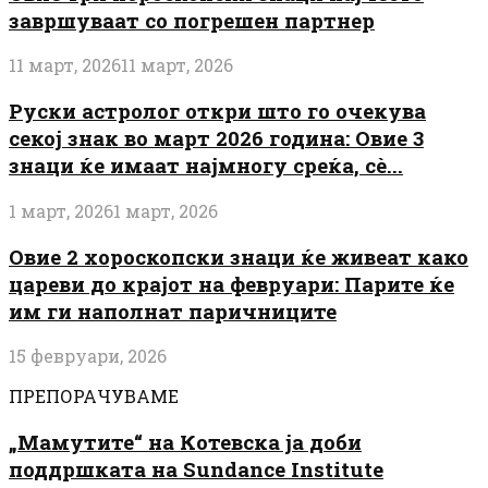
завршуваат со погрешен партнер
11 март, 2026
11 март, 2026
Руски астролог откри што го очекува
секој знак во март 2026 година: Овие 3
знаци ќе имаат најмногу среќа, сè...
1 март, 2026
1 март, 2026
Овие 2 хороскопски знаци ќе живеат како
цареви до крајот на февруари: Парите ќе
им ги наполнат паричниците
15 февруари, 2026
ПРЕПОРАЧУВАМЕ
„Мамутите“ на Котевска ја доби
поддршката на Sundance Institute