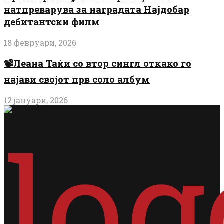
натпреварува за наградата Најдобар
дебитантски филм
18 февруари, 2026
📽️Леана Таќи со втор сингл откако го
најави својот прв соло албум
12 јануари, 2026