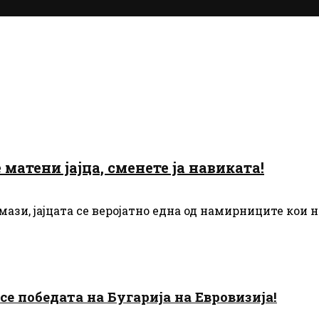
матени јајца, сменете ја навиката!
мази, јајцата се веројатно една од намирниците кои н
есе победата на Бугарија на Евровизија!