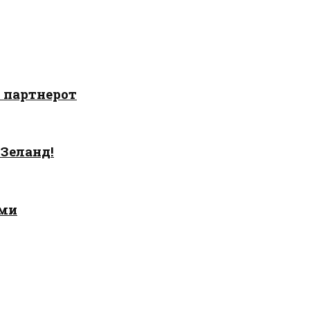
о партнерот
 Зеланд!
ами