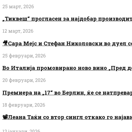
25 март, 2026
„Тиквеш“ прогласен за најдобар производи
12 март, 2026
🎥Сара Мејс и Стефан Николовски во дуел с
25 февруари, 2026
Во Италија промовирано ново вино „Пред 
20 февруари, 2026
Премиера на „17“ во Берлин, ќе се натпрев
18 февруари, 2026
📽️Леана Таќи со втор сингл откако го најав
12 јануари, 2026