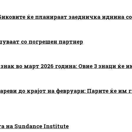
: Биковите ќе планираат заедничка иднина с
шуваат со погрешен партнер
знак во март 2026 година: Овие 3 знаци ќе им
цареви до крајот на февруари: Парите ќе им
 на Sundance Institute