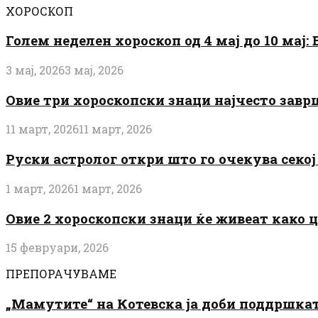
ХОРОСКОП
Голем неделен хороскоп од 4 мај до 10 мај
3 мај, 2026
3 мај, 2026
Овие три хороскопски знаци најчесто завр
11 март, 2026
11 март, 2026
Руски астролог откри што го очекува секој 
1 март, 2026
1 март, 2026
Овие 2 хороскопски знаци ќе живеат како 
15 февруари, 2026
ПРЕПОРАЧУВАМЕ
„Мамутите“ на Котевска ја доби поддршката