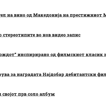
тел на вино од Македонија на престижниот 
о стереотипите во нов видео запис
дождот“ инспирирано од филмскиот класик
арува за наградата Најдобар дебитантски фи
и својот прв соло албум