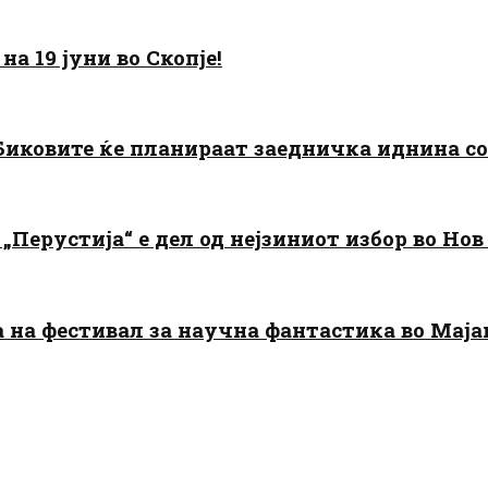
а 19 јуни во Скопје!
: Биковите ќе планираат заедничка иднина с
„Перустија“ е дел од нејзиниот избор во Нов
да на фестивал за научна фантастика во Мај