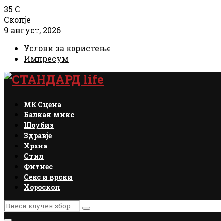
35
C
Скопје
9 август, 2026
Услови за користење
Импресум
Facebook
Instagram
Email
Rss
МК Сцена
Балкан микс
Шоубиз
Здравје
Храна
Стил
Фитнес
Секс и врски
Хороскоп
Search
Search
for: