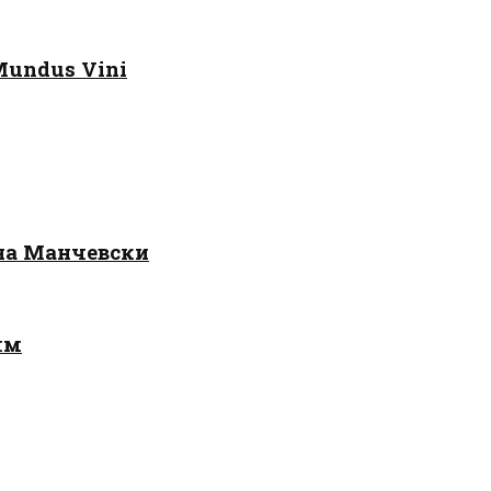
Mundus Vini
 на Манчевски
лм