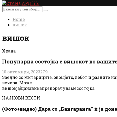
Primary
Menu
Search
Search
for:
Home
вишок
вишок
Храна
Популарна состојка е вишокот во вашите 
10 октомври, 2023
279
Заедно со житариците, овошјето, лебот и разните на
вечера. Може...
вишок
јајца
навика
препорачуваме
состојка
НАЈНОВИ ВЕСТИ
(Фото+видео) Дара со „Бангаранга“ ѝ ја дон