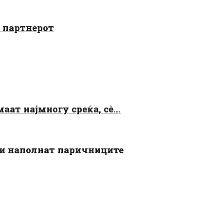
о партнерот
аат најмногу среќа, сè...
 ги наполнат паричниците