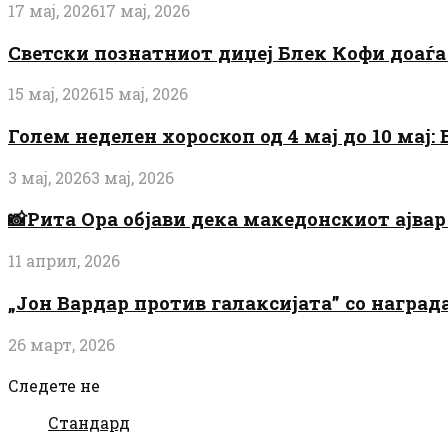
17 мај, 2026
17 мај, 2026
Светски познатниот диџеј Блек Кофи доаѓа н
15 мај, 2026
15 мај, 2026
Голем неделен хороскоп од 4 мај до 10 мај
3 мај, 2026
3 мај, 2026
📸Рита Ора објави дека македонскиот ајвар 
11 април, 2026
„Јон Вардар против галаксијата” со награ
26 март, 2026
Следете не
Стандард