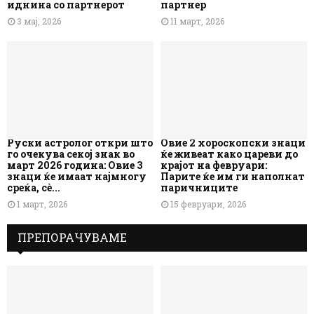
иднина со партнерот
партнер
3 мај, 2026
11 март, 2026
Руски астролог откри што
Овие 2 хороскопски знаци
го очекува секој знак во
ќе живеат како цареви до
март 2026 година: Овие 3
крајот на февруари:
знаци ќе имаат најмногу
Парите ќе им ги наполнат
среќа, сè...
паричниците
1 март, 2026
15 февруари, 2026
ПРЕПОРАЧУВАМЕ