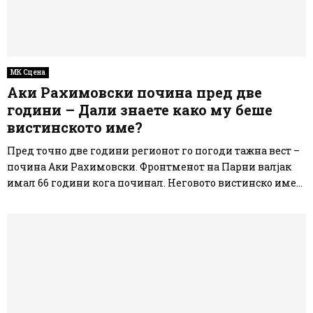
МК Сцена
Аки Рахимовски почина пред две
години – Дали знаете како му беше
вистинското име?
Пред точно две години регионот го погоди тажна вест –
почина Аки Рахимовски. Фронтменот на Парни валјак
имал 66 години кога починал. Неговото вистинско име...