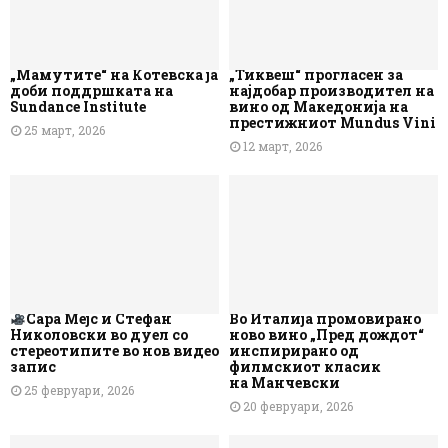
„Мамутите“ на Котевска ја
„Тиквеш“ прогласен за
доби поддршката на
најдобар производител на
Sundance Institute
вино од Македонија на
престижниот Mundus Vini
25 март, 2026
12 март, 2026
Сара Мејс и Стефан
Во Италија промовирано
Николовски во дуел со
ново вино „Пред дождот“
стереотипите во нов видео
инспирирано од
запис
филмскиот класик
на Манчевски
25 февруари, 2026
20 февруари, 2026