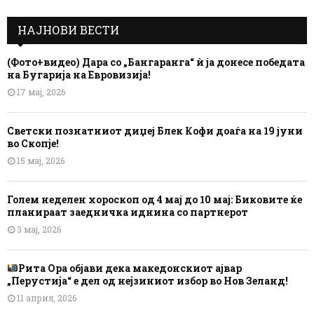
НАЈНОВИ ВЕСТИ
(Фото+видео) Дара со „Бангаранга“ ѝ ја донесе победата
на Бугарија на Евровизија!
17 мај, 2026
Светски познатниот диџеј Блек Кофи доаѓа на 19 јуни
во Скопје!
15 мај, 2026
Голем неделен хороскоп од 4 мај до 10 мај: Биковите ќе
планираат заедничка иднина со партнерот
3 мај, 2026
Рита Ора објави дека македонскиот ајвар
„Перустија“ е дел од нејзиниот избор во Нов Зеланд!
11 април, 2026