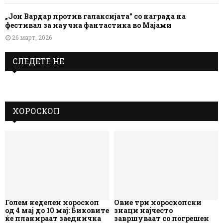
„Јон Вардар против галаксијата” со награда на
фестивал за научна фантастика во Мајами
26 март, 2026
СЛЕДЕТЕ НЕ
ХОРОСКОП
Голем неделен хороскоп
Овие три хороскопски
од 4 мај до 10 мај: Биковите
знаци најчесто
ќе планираат заедничка
завршуваат со погрешен