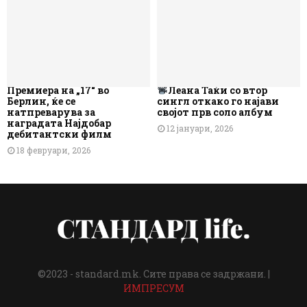
Премиера на „17“ во
Леана Таќи со втор
Берлин, ќе се
сингл откако го најави
натпреварува за
својот прв соло албум
наградата Најдобар
12 јануари, 2026
дебитантски филм
18 февруари, 2026
©2023 - standard.mk. Сите права се задржани. |
ИМПРЕСУМ