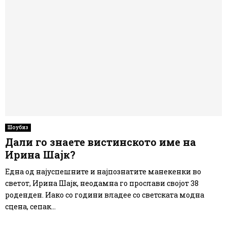
Шоубиз
Дали го знаете вистинското име на
Ирина Шајк?
Една од најуспешните и најпознатите манекенки во
светот, Ирина Шајк, неодамна го прослави својот 38
роденден. Иако со години владее со светската модна
сцена, сепак...