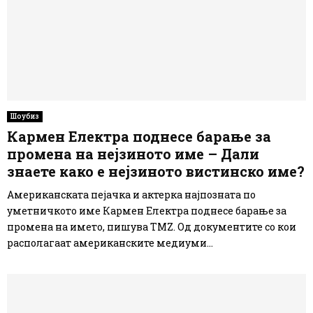
Шоубиз
Кармен Електра поднесе барање за
промена на нејзиното име – Дали
знаете како е нејзиното вистинско име?
Американската пејачка и актерка најпозната по
уметничкото име Кармен Електра поднесе барање за
промена на името, пишува TMZ. Од документите со кои
располагаат американските медиуми...