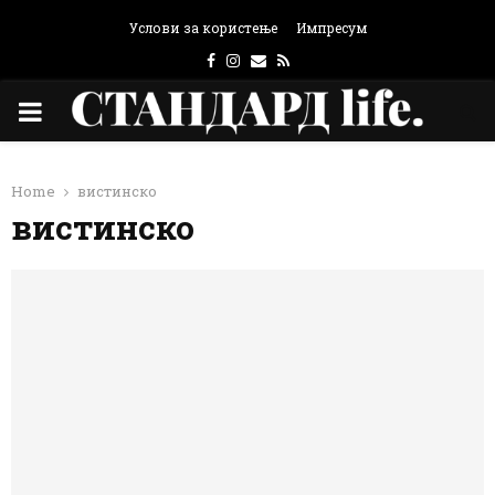
Услови за користење
Импресум
Facebook
Instagram
Email
Rss
PRIMARY
MENU
Home
вистинско
вистинско