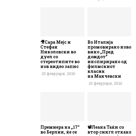
🎥Сара Мејс и
Во Италија
Стефан
промовирано ново
Николовски во
вино „Пред
дуел со
дождот“
стереотипите во
инспирирано од
нов видео запис
филмскиот
класик
25 февруари, 2026
на Манчевски
20 февруари, 2026
Премиера на „17“
📽️Леана Таќи со
во Берлин, ќе се
втор сингл откако