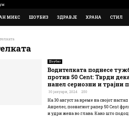
ум
АН МИКС
ШОУБИЗ
ЗДРАВЈЕ
ХРАНА
СТИЛ
телката
елката
Шоубиз
Водителката поднесе туж
против 50 Cent: Тврди дека
нанел сериозни и трајни 
30 јануари, 2024
250
На 30 август за време на својот настап
Анџелес, познатиот рапер 50 Cent фр
и удри жена во глава. Како што подоцн