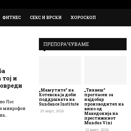
Faceb
Inst
Em
Rs
ФИТНЕС
СЕКС И ВРСКИ
ХОРОСКОП
ПРЕПОРАЧУВАМЕ
ба
 тој и
повреди
„Мамутите“ на
„Тиквеш“
Котевска ја доби
прогласен за
поддршката на
најдобар
 во Лос
Sundance Institute
производител на
ли микрофон
вино од
25 март, 2026
Македонија на
а...
престижниот
Mundus Vini
12 март, 2026