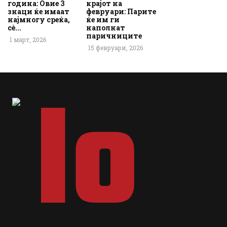
година: Овие 3
крајот на
знаци ќе имаат
февруари: Парите
најмногу среќа,
ќе им ги
сè...
наполнат
паричниците
1 март, 2026
15 февруари, 2026