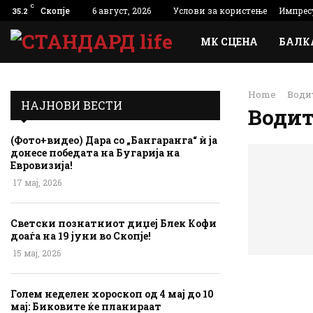
C
Скопје
6 август, 2026
Услови за користење
Импрес
35.2
МК СЦЕНА
БАЛК
Home
Води
НАЈНОВИ ВЕСТИ
Водит
(Фото+видео) Дара со „Бангаранга“ ѝ ја
донесе победата на Бугарија на
Евровизија!
17 мај, 2026
Светски познатниот диџеј Блек Кофи
доаѓа на 19 јуни во Скопје!
15 мај, 2026
Голем неделен хороскоп од 4 мај до 10
мај: Биковите ќе планираат