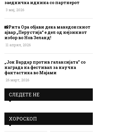
заедничка иднина со партнерот
3 мај, 2026
📸Рита Ора објави дека македонскиот
ајвар „Перустија“ е дел од нејзиниот
избор во Нов Зеланд!
11 април, 2026
„Јон Вардар против галаксијата” со
награда на фестивал за научна
фантастика во Мајами
26 март, 2026
СЛЕДЕТЕ НЕ
ХОРОСКОП