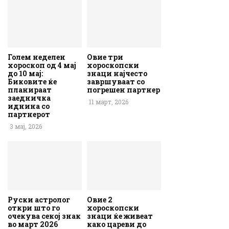
Голем неделен
Овие три
хороскоп од 4 мај
хороскопски
до 10 мај:
знаци најчесто
Биковите ќе
завршуваат со
планираат
погрешен партнер
заедничка
11 март, 2026
иднина со
партнерот
3 мај, 2026
Руски астролог
Овие 2
откри што го
хороскопски
очекува секој знак
знаци ќе живеат
во март 2026
како цареви до