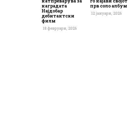
натпреварува за
го најави својот
наградата
прв соло албум
Најдобар
12 јануари, 2026
дебитантски
филм
18 февруари, 2026