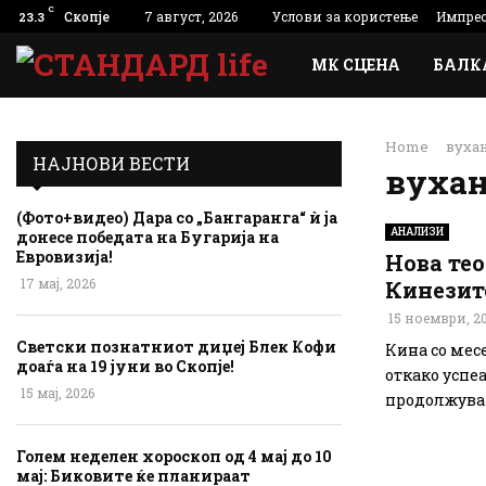
C
Скопје
7 август, 2026
Услови за користење
Импре
23.3
МК СЦЕНА
БАЛК
Home
вуха
НАЈНОВИ ВЕСТИ
вуха
(Фото+видео) Дара со „Бангаранга“ ѝ ја
АНАЛИЗИ
донесе победата на Бугарија на
Евровизија!
Нова тео
17 мај, 2026
Кинезите
15 ноември, 2
Светски познатниот диџеј Блек Кофи
Кина со мес
доаѓа на 19 јуни во Скопје!
откако успеа
15 мај, 2026
продолжуваа
Голем неделен хороскоп од 4 мај до 10
мај: Биковите ќе планираат