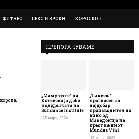
Faceb
Inst
Em
Rs
ФИТНЕС
СЕКС И ВРСКИ
ХОРОСКОП
ПРЕПОРАЧУВАМЕ
,
„Мамутите“ на
„Тиквеш“
корона,
Котевска ја доби
прогласен за
поддршката на
најдобар
Sundance Institute
производител на
вино од
25 март, 2026
Македонија на
престижниот
Mundus Vini
12 март, 2026