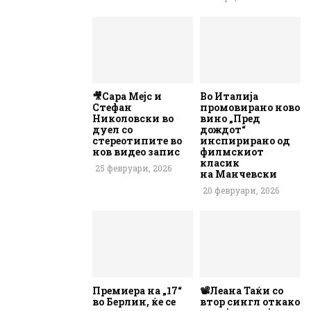
🎥Сара Мејс и
Во Италија
Стефан
промовирано ново
Николовски во
вино „Пред
дуел со
дождот“
стереотипите во
инспирирано од
нов видео запис
филмскиот
класик
25 февруари, 2026
на Манчевски
20 февруари, 2026
Премиера на „17“
📽️Леана Таќи со
во Берлин, ќе се
втор сингл откако