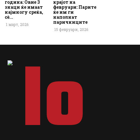
година: Овие 3
крајот на
знаци ќе имаат
февруари: Парите
најмногу среќа,
ќе им ги
сè...
наполнат
паричниците
1 март, 2026
15 февруари, 2026