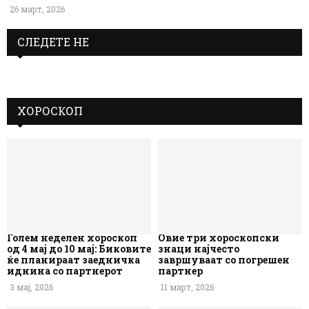
26 март, 2026
СЛЕДЕТЕ НЕ
ХОРОСКОП
Голем неделен хороскоп
Овие три хороскопски
од 4 мај до 10 мај: Биковите
знаци најчесто
ќе планираат заедничка
завршуваат со погрешен
иднина со партнерот
партнер
3 мај, 2026
11 март, 2026