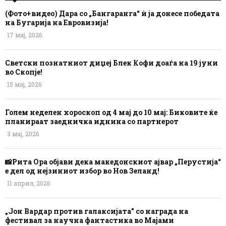
(Фото+видео) Дара со „Бангаранга“ ѝ ја донесе победата
на Бугарија на Евровизија!
17 мај, 2026
Светски познатниот диџеј Блек Кофи доаѓа на 19 јуни
во Скопје!
15 мај, 2026
Голем неделен хороскоп од 4 мај до 10 мај: Биковите ќе
планираат заедничка иднина со партнерот
3 мај, 2026
📸Рита Ора објави дека македонскиот ајвар „Перустија“
е дел од нејзиниот избор во Нов Зеланд!
11 април, 2026
„Јон Вардар против галаксијата” со награда на
фестивал за научна фантастика во Мајами