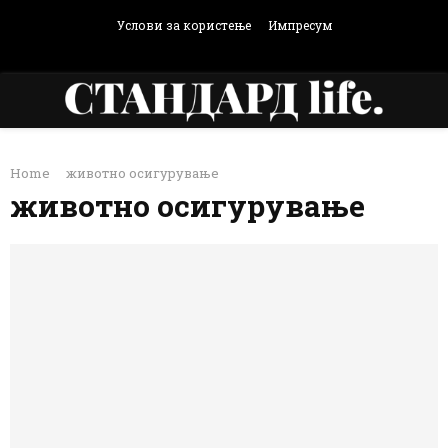
Услови за користење
Импресум
Facebook
Instagram
Email
Rss
PRIMARY
Home
животно осигурување
MENU
животно осигурување