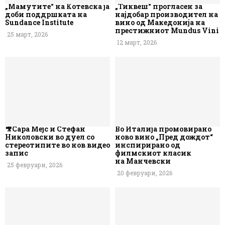
„Мамутите“ на Котевска ја
„Тиквеш“ прогласен за
доби поддршката на
најдобар производител на
Sundance Institute
вино од Македонија на
престижниот Mundus Vini
25 март, 2026
12 март, 2026
🎥Сара Мејс и Стефан
Во Италија промовирано
Николовски во дуел со
ново вино „Пред дождот“
стереотипите во нов видео
инспирирано од
запис
филмскиот класик
на Манчевски
25 февруари, 2026
20 февруари, 2026