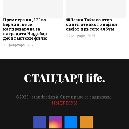
Премиера на „17“ во
📽️Леана Таќи со втор
Берлин, ќе се
сингл откако го најави
натпреварува за
својот прв соло албум
наградата Најдобар
12 јануари, 2026
дебитантски филм
18 февруари, 2026
©2023 - standard.mk. Сите права се задржани. |
ИМПРЕСУМ