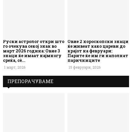
Руски астролог откри што
Овие 2 хороскопски знаци
го очекува секој знак во
ќе живеат како цареви до
март 2026 година: Овие 3
крајот на февруари:
знаци ќе имаат најмногу
Парите ќе им ги наполнат
среќа, сè...
паричниците
1 март, 2026
15 февруари, 2026
ПРЕПОРАЧУВАМЕ