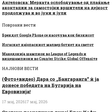
Ангеловска: Мерката ослободување од плаќање
аконтации за самостојни вршители на дејност
продолжува и во јуни и јули
Поврзани вести
Брендот Google Phone се насочува кон бизнисот
Изгаснат најопасниот малвер ботнет на светот
Македонија шампион во League of Legends и
вицешампиони во Counter Strike: Global Offensive
НАЈНОВИ ВЕСТИ
(Фото+видео) Дара со „Бангаранга“ ѝ ја
донесе победата на Бугарија на
Евровизија!
17 мај, 2026
17 мај, 2026