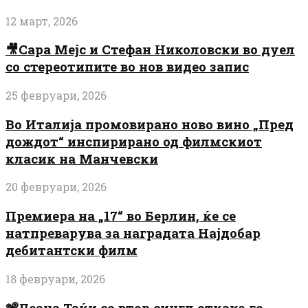
12 март, 2026
🎥Сара Мејс и Стефан Николовски во дуел
со стереотипите во нов видео запис
25 февруари, 2026
Во Италија промовирано ново вино „Пред
дождот“ инспирирано од филмскиот
класик на Манчевски
20 февруари, 2026
Премиера на „17“ во Берлин, ќе се
натпреварува за наградата Најдобар
дебитантски филм
18 февруари, 2026
📽️Леана Таќи со втор сингл откако го