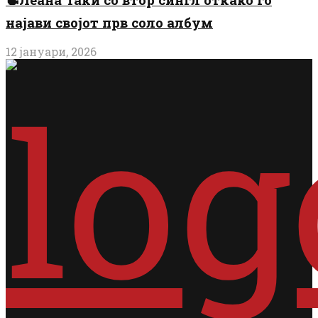
најави својот прв соло албум
12 јануари, 2026