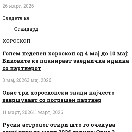
26 март, 2026
Следете не
Стандард
ХОРОСКОП
Голем неделен хороскоп од 4 мај до 10 мај:
Биковите ќе планираат заедничка иднина
со партнерот
3 мај, 2026
3 мај, 2026
Овие три хороскопски знаци најчесто
завршуваат со погрешен партнер
11 март, 2026
11 март, 2026
Руски астролог откри што го очекува
секој знак во март 2026 година: Овие 3