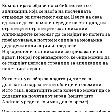
Компанијата објави нова библиотека со
апликации, која се наоѓа на последната
страница од почетниот екран. Целта на оваа
одлика е да се намали нередот на стандардни
страници и страниците со апликации.
Апликациите ќе можат да се најдат во полето за
пребарување, а постои и опција за неодамна
додадени апликации и предлози.
Најкористените апликации се прикажани на
врвот. Покрај горенаведеното, ќе биде можно да
се сокријат целосни страници за апликации на
почетниот екран.
Кога станува збор за додатоци, тие сега
доаѓаат во најразлични облици и големини.
Исто така, додатоците сега конечно можат да се
додадат на почетниот екран (нешто што
Android уредите го имаа долго време).
Нова опција е и слика во слика, која до сега беше