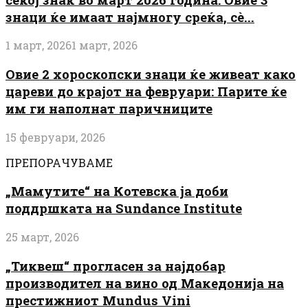
знаци ќе имаат најмногу среќа, сè...
1 март, 2026
1 март, 2026
Овие 2 хороскопски знаци ќе живеат како
цареви до крајот на февруари: Парите ќе
им ги наполнат паричниците
15 февруари, 2026
ПРЕПОРАЧУВАМЕ
„Мамутите“ на Котевска ја доби
поддршката на Sundance Institute
25 март, 2026
„Тиквеш“ прогласен за најдобар
производител на вино од Македонија на
престижниот Mundus Vini