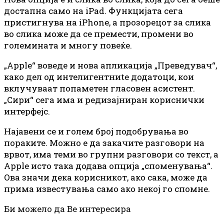
достапна само на iPad. Функцијата сега
пристигнува на iPhone, а прозорецот за слика
во слика може да се премести, промени во
големината и многу повеќе.
„Apple“ воведе и нова апликација „Преведувач“,
како дел од интелигентниte додатоци, кои
вклучуваат попаметен гласовен асистент.
„Сири“ сега има и редизајниран кориснички
интерфејс.
Најавени се и голем број подобрувања во
пораките. Можно е да закачите разговори на
врвот, има теми во групни разговори со текст, а
Apple исто така додава опција „споменувања“.
Ова значи дека корисникот, ако сака, може да
прима известувања само ако некој го спомне.
Би можело да Ве интересира