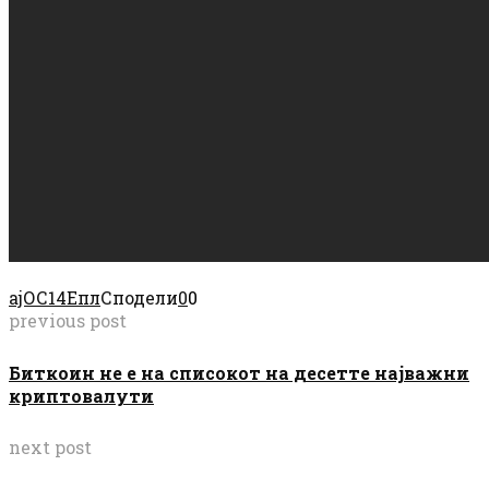
ајОС14
Епл
Сподели
0
0
previous post
Биткоин не е на списокот на десетте најважни
криптовалути
next post