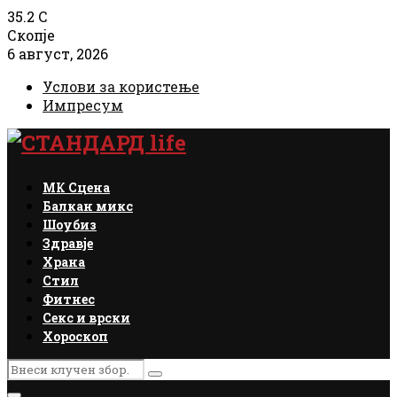
35.2
C
Скопје
6 август, 2026
Услови за користење
Импресум
Facebook
Instagram
Email
Rss
МК Сцена
Балкан микс
Шоубиз
Здравје
Храна
Стил
Фитнес
Секс и врски
Хороскоп
Search
Search
for: