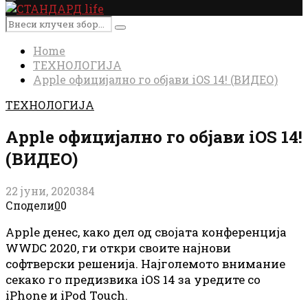
Primary
Menu
Search
Search
for:
Home
ТЕХНОЛОГИЈА
Apple официјално го објави iOS 14! (ВИДЕО)
ТЕХНОЛОГИЈА
Apple официјално го објави iOS 14!
(ВИДЕО)
22 јуни, 2020
384
Сподели
0
0
Apple денес, како дел од својата конференција
WWDC 2020, ги откри своите најнови
софтверски решенија. Најголемото внимание
секако го предизвика iOS 14 за уредите со
iPhone и iPod Touch.