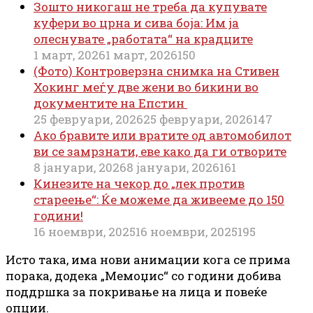
Зошто никогаш не треба да купувате
куфери во црна и сива боја: Им ја
олеснувате „работата“ на крадците
1 март, 2026
1 март, 2026
150
(Фото) Контроверзна снимка на Стивен
Хокинг меѓу две жени во бикини во
документите на Епстин
25 февруари, 2026
25 февруари, 2026
147
Ако бравите или вратите од автомобилот
ви се замрзнати, еве како да ги отворите
8 јануари, 2026
8 јануари, 2026
161
Кинезите на чекор до „лек против
стареење“: Ќе можеме да живееме до 150
години!
16 ноември, 2025
16 ноември, 2025
195
Исто така, има нови анимации кога се прима
порака, додека „Мемоџис“ со години добива
поддршка за покривање на лица и повеќе
опции.