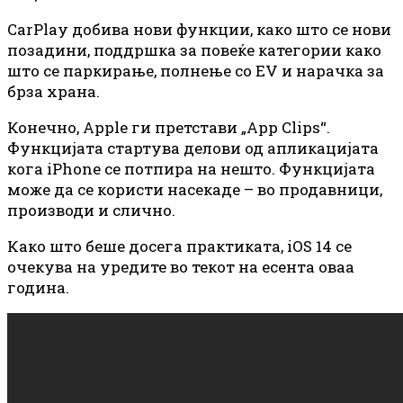
CarPlay добива нови функции, како што се нови
позадини, поддршка за повеќе категории како
што се паркирање, полнење со EV и нарачка за
брза храна.
Конечно, Apple ги претстави „App Clips“.
Функцијата стартува делови од апликацијата
кога iPhone се потпира на нешто. Функцијата
може да се користи насекаде – во продавници,
производи и слично.
Како што беше досега практиката, iOS 14 се
очекува на уредите во текот на есента оваа
година.