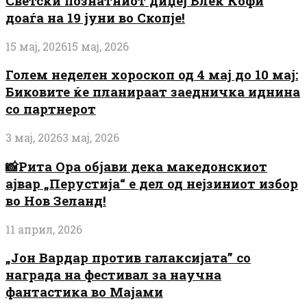
Светски познатниот диџеј Блек Кофи
доаѓа на 19 јуни во Скопје!
15 мај, 2026
15 мај, 2026
Голем неделен хороскоп од 4 мај до 10 мај:
Биковите ќе планираат заедничка иднина
со партнерот
3 мај, 2026
3 мај, 2026
📸Рита Ора објави дека македонскиот
ајвар „Перустија“ е дел од нејзиниот избор
во Нов Зеланд!
11 април, 2026
„Јон Вардар против галаксијата” со
награда на фестивал за научна
фантастика во Мајами