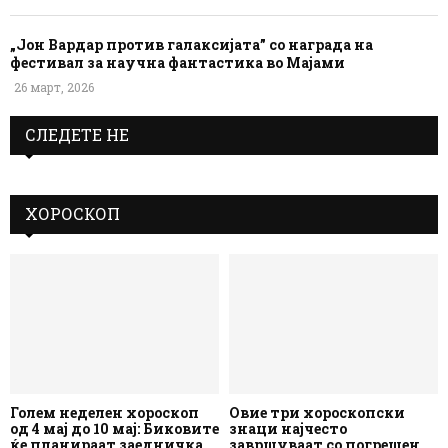
„Јон Вардар против галаксијата” со награда на
фестивал за научна фантастика во Мајами
26 март, 2026
СЛЕДЕТЕ НЕ
ХОРОСКОП
Голем неделен хороскоп
Овие три хороскопски
од 4 мај до 10 мај: Биковите
знаци најчесто
ќе планираат заедничка
завршуваат со погрешен