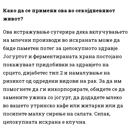
Како да се примени ова во секојдневниот
живот?
Ова истражување сугерира дека вклучувањето
на млечни производи во исхраната може да
биде паметен потег за целокупното здравје.
Јогуртот и ферментираната храна постојано
покажуваат придобивки за здравјето на
срцето, дијабетес тип 2 и намалување на
ризикот од одредени видови на рак. За да им
помогнете да ги инкорпорирате, обидете се да
замените ужина со јогурт, да додадете млеко
во вашето утринско кафе или житарки или да
посипете малку сирење на салата. Сепак,
целокупната исхрана е клучна.