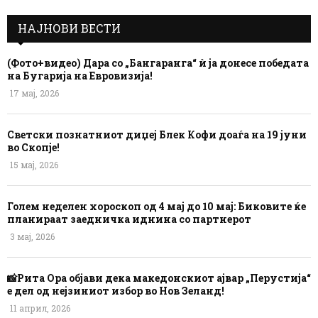
НАЈНОВИ ВЕСТИ
(Фото+видео) Дара со „Бангаранга“ ѝ ја донесе победата
на Бугарија на Евровизија!
17 мај, 2026
Светски познатниот диџеј Блек Кофи доаѓа на 19 јуни
во Скопје!
15 мај, 2026
Голем неделен хороскоп од 4 мај до 10 мај: Биковите ќе
планираат заедничка иднина со партнерот
3 мај, 2026
📸Рита Ора објави дека македонскиот ајвар „Перустија“
е дел од нејзиниот избор во Нов Зеланд!
11 април, 2026