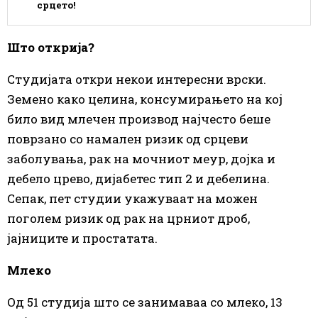
срцето!
Што открија?
Студијата откри некои интересни врски.
Земено како целина, консумирањето на кој
било вид млечен производ најчесто беше
поврзано со намален ризик од срцеви
заболувања, рак на мочниот меур, дојка и
дебело црево, дијабетес тип 2 и дебелина.
Сепак, пет студии укажуваат на можен
поголем ризик од рак на црниот дроб,
јајниците и простатата.
Млеко
Од 51 студија што се занимаваа со млеко, 13