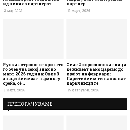
иднина со партнерот
партнер
3 мај, 2026
11 март, 2026
Руски астролог откри што
Овие 2 хороскопски знаци
го очекува секој знак во
ќе живеат како цареви до
март 2026 година: Овие 3
крајот на февруари:
знаци ќе имаат најмногу
Парите ќе им ги наполнат
среќа, сè...
паричниците
1 март, 2026
15 февруари, 2026
ПРЕПОРАЧУВАМЕ