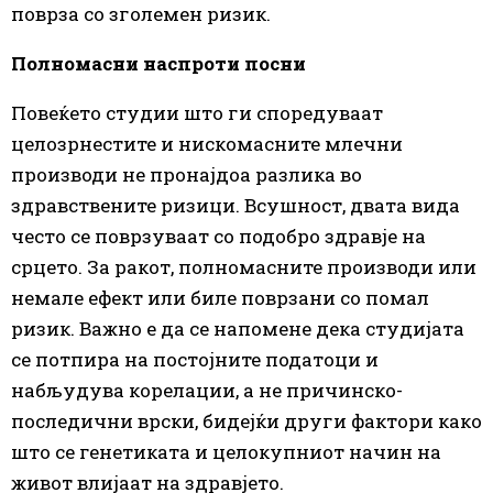
поврза со зголемен ризик.
Полномасни наспроти посни
Повеќето студии што ги споредуваат
целозрнестите и нискомасните млечни
производи не пронајдоа разлика во
здравствените ризици. Всушност, двата вида
често се поврзуваат со подобро здравје на
срцето. За ракот, полномасните производи или
немале ефект или биле поврзани со помал
ризик. Важно е да се напомене дека студијата
се потпира на постојните податоци и
набљудува корелации, а не причинско-
последични врски, бидејќи други фактори како
што се генетиката и целокупниот начин на
живот влијаат на здравјето.