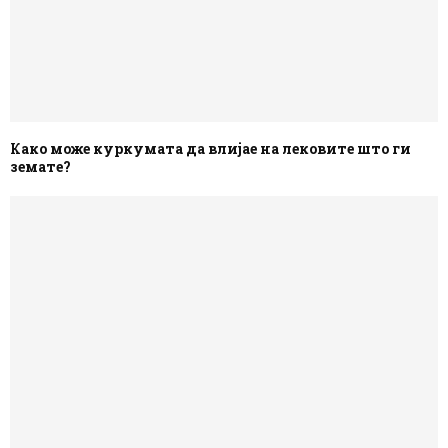
Како може куркумата да влијае на лековите што ги
земате?