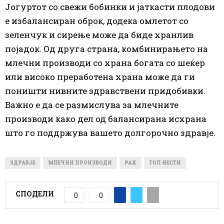
Јогуртот со свежи бобинки и јаткасти плодови
е избалансиран оброк, додека омлетот со
зеленчук и сирење може да биде хранлив
појадок. Од друга страна, комбинирањето на
млечни производи со храна богата со шеќер
или високо преработена храна може да ги
поништи нивните здравствени придобивки.
Важно е да се размислува за млечните
производи како дел од балансирана исхрана
што го поддржува вашето долгорочно здравје.
ЗДРАВЈЕ
МЛЕЧНИ ПРОИЗВОДИ
РАК
ТОП-ВЕСТИ
СПОДЕЛИ
0
0