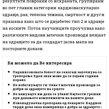
резултати поврзани со исхраната, групирани
во пет главни категории: кардиоваскуларно
здравје, рак, телесна тежина, смртност и други
прашања како што се дијабетес тип 2 и здравје
на коските. Потоа научниците проучуваа како
различните видови млечни производи влијаат
на здравјето за да создадат јасна мапа на
постојните докази.
Би можело да Ве интересира
Паркинсоновата болест не секогаш започнува со
треперење: Еден знак може да се појави години
порано
Не избегнувајте ги: Овие 3 млечни производи се
добри за здравјето на срцето
Не кажувајте им дека се убави! Најчести грешки
при давањето комплименти на вашите деца
Изненадувачка препорака од лекарите: Кардиолог
тврди дека оваа намирница е добра за здравјето на