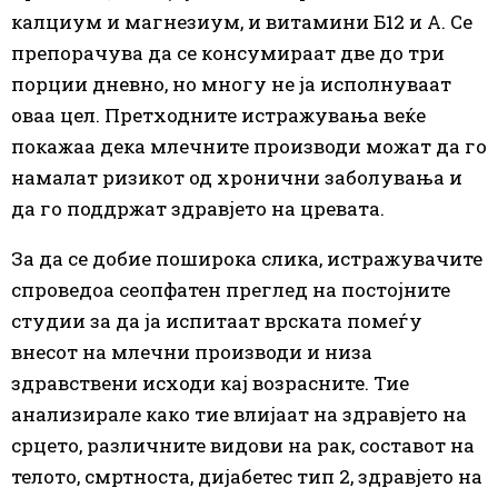
калциум и магнезиум, и витамини Б12 и А. Се
препорачува да се консумираат две до три
порции дневно, но многу не ја исполнуваат
оваа цел. Претходните истражувања веќе
покажаа дека млечните производи можат да го
намалат ризикот од хронични заболувања и
да го поддржат здравјето на цревата.
За да се добие поширока слика, истражувачите
спроведоа сеопфатен преглед на постојните
студии за да ја испитаат врската помеѓу
внесот на млечни производи и низа
здравствени исходи кај возрасните. Тие
анализирале како тие влијаат на здравјето на
срцето, различните видови на рак, составот на
телото, смртноста, дијабетес тип 2, здравјето на