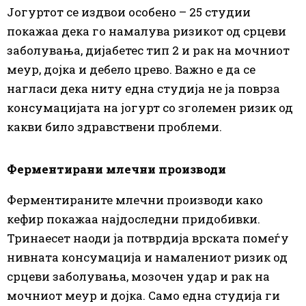
Јогуртот се издвои особено – 25 студии
покажаа дека го намалува ризикот од срцеви
заболувања, дијабетес тип 2 и рак на мочниот
меур, дојка и дебело црево. Важно е да се
нагласи дека ниту една студија не ја поврза
консумацијата на јогурт со зголемен ризик од
какви било здравствени проблеми.
Ферментирани млечни производи
Ферментираните млечни производи како
кефир покажаа најдоследни придобивки.
Тринаесет наоди ја потврдија врската помеѓу
нивната консумација и намалениот ризик од
срцеви заболувања, мозочен удар и рак на
мочниот меур и дојка. Само една студија ги