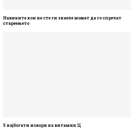
Навиките кои не сте ги знаеле можат да го спречат
стареењето
5 најбогати извори на витамин Ц