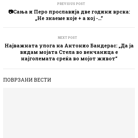
PREVIOUS POST
📷Сања и Перо прославија две години врска:
„Не знаеме које + а кој -…“
NEXT POST
Најважната улога на Антонио Бандерас: „Да ја
видам мојата Стела во венчаница е
најголемата среќа во мојот живот“
ПОВРЗАНИ ВЕСТИ