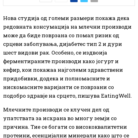
Нова студија од големи размери покажа дека
редовната консумација на млечни производи
може да биде поврзана со помал ризик од
срцеви заболувања, дијабетес тип 2 и дури
шест видови рак. Особено, се издвоија
ферментираните производи како јогурт и
кефир, кои покажаа најголеми здравствени
придобивки, додека и полномасните и
нискомасните варијанти се поврзани со
подобро здравје на срцето, пишува EatingWell.
Млечните производи се клучен дел од
упатствата за исхрана во многу земји со
причина. Тие се богати со висококвалитетни
протеини, есенцијални минерали како што се