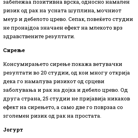
забележаа позитивна врска, односно намален
ризик од рак на усната шуплина, мочниот
меур и дебелото црево. Сепак, повеќето студии
не пронајдоа значаен ефект на млекото врз
здравствените резултати.
Сирење
Консумирањето сирење покажа ветувачки
резултати во 20 студии, од кои многу открија
дека го намалува ризикот од срцеви
заболувања и рак на дојка и дебело црево. Од
друга страна, 25 студии не пријавија никаков
ефект на сирењето, а само две го поврзаа со
зголемен ризик од рак на простата.
Јогурт