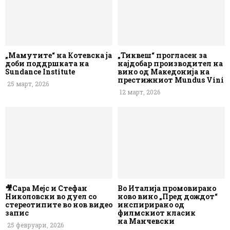
„Мамутите“ на Котевска ја
„Тиквеш“ прогласен за
доби поддршката на
најдобар производител на
Sundance Institute
вино од Македонија на
престижниот Mundus Vini
25 март, 2026
12 март, 2026
🎥Сара Мејс и Стефан
Во Италија промовирано
Николовски во дуел со
ново вино „Пред дождот“
стереотипите во нов видео
инспирирано од
запис
филмскиот класик
на Манчевски
25 февруари, 2026