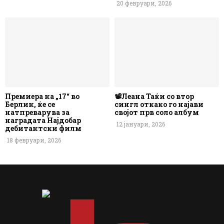
20 февруари, 2026
Премиера на „17“ во
📽️Леана Таќи со втор
Берлин, ќе се
сингл откако го најави
натпреварува за
својот прв соло албум
наградата Најдобар
12 јануари, 2026
дебитантски филм
18 февруари, 2026