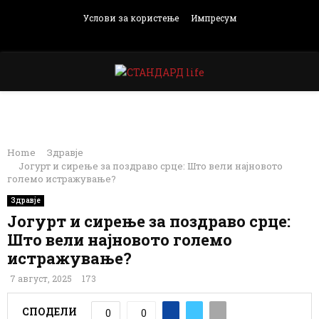
Услови за користење
Импресум
Facebook
Instagram
Email
Rss
PRIMARY
MENU
Home
Здравје
Јогурт и сирење за поздраво срце: Што вели најновото
големо истражување?
Здравје
Јогурт и сирење за поздраво срце:
Што вели најновото големо
истражување?
7 август, 2025
173
СПОДЕЛИ
0
0