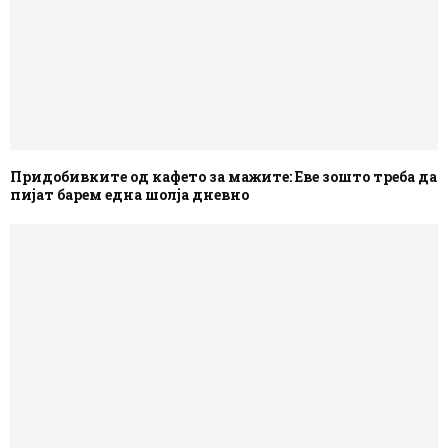
Придобивките од кафето за мажите: Еве зошто треба да
пијат барем една шолја дневно