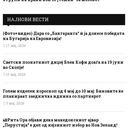
НАЈНОВИ ВЕСТИ
(Фото+видео) Дара со „Бангаранга“ ѝ ја донесе победата
на Бугарија на Евровизија!
17 мај, 2026
Светски познатниот диџеј Блек Кофи доаѓа на 19 јуни
во Скопје!
15 мај, 2026
Голем неделен хороскоп од 4 мај до 10 мај: Биковите ќе
планираат заедничка иднина со партнерот
3 мај, 2026
Рита Ора објави дека македонскиот ајвар
„Перустија“ е дел од нејзиниот избор во Нов Зеланд!