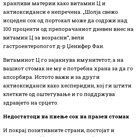
хранливи материи како витамин Ц и
антиоксиданси е непречена. „Шолја свежо
исцеден сок од портокал може да содржи над
100 проценти од препорачаниот дневен внес на
витамин Ц за возрасни“, вели
гастроентерологот д-р Џенифер Фан.
Витаминот Ц го зајакнува имунитетот, а на
вашиот стомак не му е потребна храна за да го
апсорбира. Истото важи и за други
антиоксиданси како хесперидин, кој ги штити
клетките од оштетување и го поддржува
здравјето на срцето.
Недостатоци на пиење сок на празен стомак
И покрај позитивните страни, постојат и