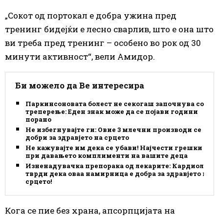
„Сокот од портокал е добра ужина пред
тренинг бидејќи е лесно сварлив, што е она што
ви треба пред тренинг – особено во рок од 30
минути активност“, вели Амидор.
Би можело да Ве интересира
Паркинсоновата болест не секогаш започнува со
треперење: Еден знак може да се појави години
порано
Не избегнувајте ги: Овие 3 млечни производи се
добри за здравјето на срцето
Не кажувајте им дека се убави! Најчести грешки
при давањето комплименти на вашите деца
Изненадувачка препорака од лекарите: Кардиолог
тврди дека оваа намирница е добра за здравјето на
срцето!
Кога се пие без храна, апсорпцијата на