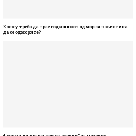
Колку треба да трае годишниот одмор за навистина
да се одморите?
4 групи на храни кои се „тешки“ за мозокот