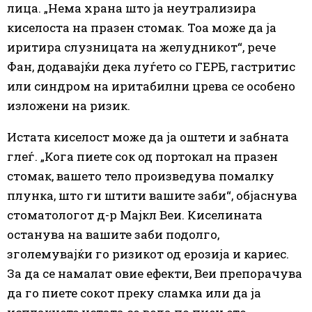
лица. „Нема храна што ја неутрализира
киселоста на празен стомак. Тоа може да ја
иритира слузницата на желудникот“, рече
Фан, додавајќи дека луѓето со ГЕРБ, гастритис
или синдром на иритабилни црева се особено
изложени на ризик.
Истата киселост може да ја оштети и забната
глеѓ. „Кога пиете сок од портокал на празен
стомак, вашето тело произведува помалку
плунка, што ги штити вашите заби“, објаснува
стоматологот д-р Мајкл Веи. Киселината
останува на вашите заби подолго,
зголемувајќи го ризикот од ерозија и кариес.
За да се намалат овие ефекти, Веи препорачува
да го пиете сокот преку сламка или да ја