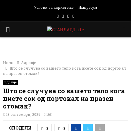
Услови за користење
Импресум
Facebook
Instagram
Email
Rss
PRIMARY
MENU
Фото: Јутјуб/Принтскрин
Home
Здравје
Што се случува со вашето тело кога пиете сок од портокал
на празен стомак?
Здравје
Што се случува со вашето тело кога
пиете сок од портокал на празен
стомак?
18 септември, 2025
163
СПОДЕЛИ
0
0