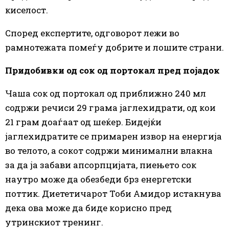
киселост.
Според експертите, одговорот лежи во
рамнотежата помеѓу добрите и лошите страни.
Придобивки од сок од портокал пред појадок
Чаша сок од портокал од приближно 240 мл
содржи речиси 29 грама јаглехидрати, од кои
21 грам доаѓаат од шеќер. Бидејќи
јаглехидратите се примарен извор на енергија
во телото, а сокот содржи минимални влакна
за да ја забави апсорпцијата, пиењето сок
наутро може да обезбеди брз енергетски
поттик. Диететичарот Тоби Амидор истакнува
дека ова може да биде корисно пред
утринскиот тренинг.