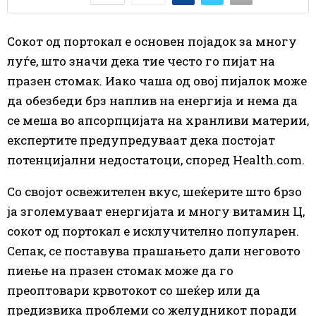
Сокот од портокал е основен појадок за многу
луѓе, што значи дека тие често го пијат на
празен стомак. Иако чаша од овој пијалок може
да обезбеди брз наплив на енергија и нема да
се меша во апсорпцијата на хранливи материи,
експертите предупредуваат дека постојат
потенцијални недостатоци, според Health.com.
Со својот освежителен вкус, шеќерите што брзо
ја зголемуваат енергијата и многу витамин Ц,
сокот од портокал е исклучително популарен.
Сепак, се поставува прашањето дали неговото
пиење на празен стомак може да го
преоптовари крвотокот со шеќер или да
предизвика проблеми со желудникот поради