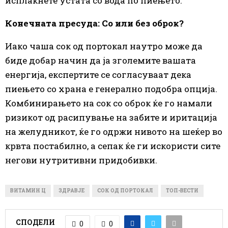
исплакнете устата со вода по пиењето.
Конечната пресуда: Со или без оброк?
Иако чаша сок од портокал наутро може да
биде добар начин да ја зголемите вашата
енергија, експертите се согласуваат дека
пиењето со храна е генерално подобра опција.
Комбинирањето на сок со оброк ќе го намали
ризикот од расипување на забите и иритација
на желудникот, ќе го одржи нивото на шеќер во
крвта постабилно, а сепак ќе ги искористи сите
негови нутритивни придобивки.
ВИТАМИН Ц
ЗДРАВЈЕ
СОК ОД ПОРТОКАЛ
ТОП-ВЕСТИ
СПОДЕЛИ
0
0