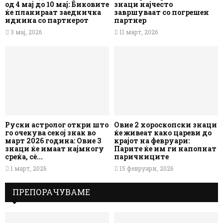
од 4 мај до 10 мај: Биковите
знаци најчесто
ќе планираат заедничка
завршуваат со погрешен
иднина со партнерот
партнер
3 мај, 2026
11 март, 2026
Руски астролог откри што
Овие 2 хороскопски знаци
го очекува секој знак во
ќе живеат како цареви до
март 2026 година: Овие 3
крајот на февруари:
знаци ќе имаат најмногу
Парите ќе им ги наполнат
среќа, сè...
паричниците
1 март, 2026
15 февруари, 2026
ПРЕПОРАЧУВАМЕ