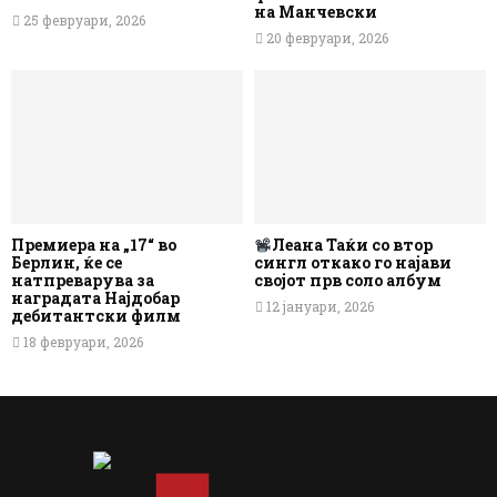
на Манчевски
25 февруари, 2026
20 февруари, 2026
Премиера на „17“ во
Леана Таќи со втор
Берлин, ќе се
сингл откако го најави
натпреварува за
својот прв соло албум
наградата Најдобар
12 јануари, 2026
дебитантски филм
18 февруари, 2026