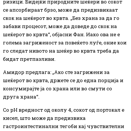
ризици. Бидејќи природните шеќери во сокот
се апсорбираат брзо, може да предизвикаат
скок на шеќерот во крвта. „Без храна за да го
забави процесот, може да доведе до скок на
шеќерот во крвта“, објасни Фан. Иако ова не е
голема загриженост за повеќето луѓе, оние кои
го следат нивото на шеќер во крвта треба да
бидат претпазливи.
Амидор предлага: „Ако сте загрижени за
шеќерот во крвта, држете се до една порција и
консумирајте ја со храна или во смути со
друга храна“.
Со pH вредност од околу 4, сокот од портокал е
кисел, што може да предизвика
гастроинтестинални тегоби кај чувствителни