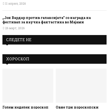
11 април, 2026
„Јон Вардар против галаксијата” со награда на
фестивал за научна фантастика во Мајами
26 март, 2026
СЛЕДЕТЕ НЕ
ХОРОСКОП
Голем неделен хороскоп
Овие три хороскопски