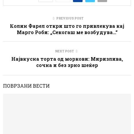
PREVIOUS POST
Колин Фарел откри што го привлекува кај
Марго Роби: „Секогаш ме возбудува…“
NEXT POST
Највкусна торта од моркови: Миризлива,
сочна и без зрно шеќер
ПОВРЗАНИ ВЕСТИ