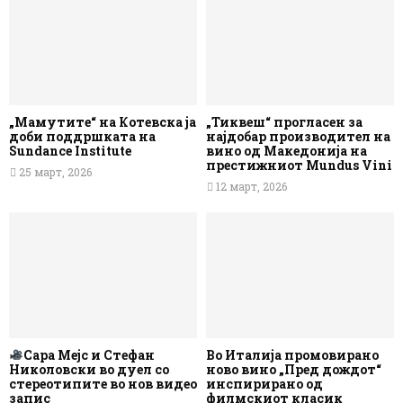
„Мамутите“ на Котевска ја
„Тиквеш“ прогласен за
доби поддршката на
најдобар производител на
Sundance Institute
вино од Македонија на
престижниот Mundus Vini
25 март, 2026
12 март, 2026
Сара Мејс и Стефан
Во Италија промовирано
Николовски во дуел со
ново вино „Пред дождот“
стереотипите во нов видео
инспирирано од
запис
филмскиот класик