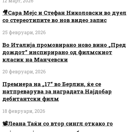
12 март, 2026
🎥Сара Мејс и Стефан Николовски во дуел
со стереотипите во нов видео запис
25 февруари, 2026
Во Италија промовирано ново вино „Пред
дождот“ инспирирано од филмскиот
класик на Манчевски
20 февруари, 2026
Премиера на „17“ во Берлин, ќе се
натпреварува за наградата Најдобар
дебитантски филм
18 февруари, 2026
📽️Леана Таќи со втор сингл откако го