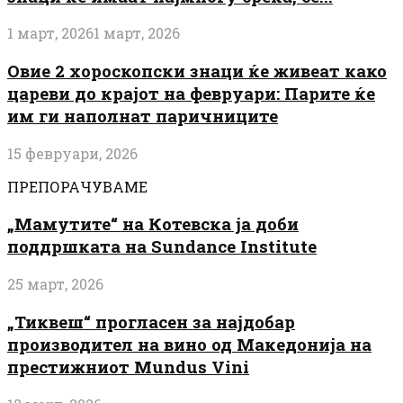
1 март, 2026
1 март, 2026
Овие 2 хороскопски знаци ќе живеат како
цареви до крајот на февруари: Парите ќе
им ги наполнат паричниците
15 февруари, 2026
ПРЕПОРАЧУВАМЕ
„Мамутите“ на Котевска ја доби
поддршката на Sundance Institute
25 март, 2026
„Тиквеш“ прогласен за најдобар
производител на вино од Македонија на
престижниот Mundus Vini