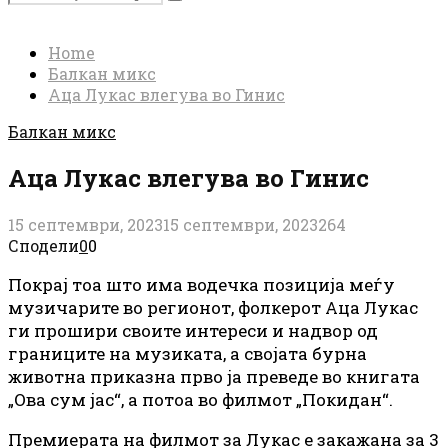
Search
for:
Home
Балкан микс
Аца Лукас влегува во Гинис
Балкан микс
Аца Лукас влегува во Гинис
15 септември, 2023
15 септември, 2023
264
Сподели
0
0
Покрај тоа што има водечка позиција меѓу
музичарите во регионот, фолкерот Аца Лукас
ги прошири своите интереси и надвор од
границите на музиката, а својата бурна
животна приказна прво ја преведе во книгата
„Ова сум јас“, а потоа во филмот „Покидан“.
Премиерата на филмот за Лукас е закажана за 3