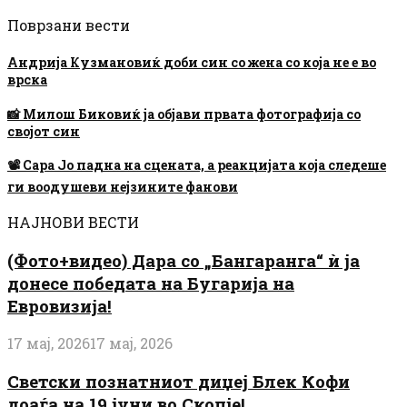
Поврзани вести
Андрија Кузмановиќ доби син со жена со која не е во
врска
📸 Милош Биковиќ ја објави првата фотографија со
својот син
📽 Сара Јо падна на сцената, а реакцијата која следеше
ги воодушеви нејзините фанови
НАЈНОВИ ВЕСТИ
(Фото+видео) Дара со „Бангаранга“ ѝ ја
донесе победата на Бугарија на
Евровизија!
17 мај, 2026
17 мај, 2026
Светски познатниот диџеј Блек Кофи
доаѓа на 19 јуни во Скопје!