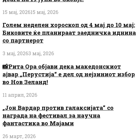
15 мај, 2026
15 мај, 2026
Голем неделен хороскоп од 4 мај до 10 мај:
Биковите ќе планираат заедничка иднина
со партнерот
3 мај, 2026
3 мај, 2026
📸Рита Ора објави дека македонскиот
ајвар „Перустија“ е дел од нејзиниот избор
во Нов Зеланд!
11 април, 2026
„Јон Вардар против галаксијата” со
награда на фестивал за научна
фантастика во Мајами
26 март, 2026