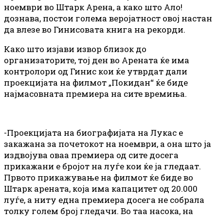
ноември во Штарк Арена, а како што Ало!
дознава, постои голема веројатност овој настан
да влезе во Гинисовата книга на рекорди.
Како што изјави извор близок до
организаторите, тој ден во Арената ќе има
контролори од Гинис кои ќе утврдат дали
проекцијата на филмот „Покидан“ ќе биде
најмасовната премиера на сите времиња.
-Проекцијата на биографијата на Лукас е
закажана за почетокот на ноември, а она што ја
издвојува оваа премиера од сите досега
прикажани е бројот на луѓе кои ќе ја гледаат.
Првото прикажување на филмот ќе биде во
Штарк арената, која има капацитет од 20.000
луѓе, а ниту една премиера досега не собрала
толку голем број гледачи. Во таа насока, на