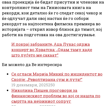
оваа проекција ќе бидат присутни и членови на
контролниот тим на Гинисовата книга на
рекорди, кои детално ќе го следат секој чекор и
ќе одлучат дали овој настан ќе го собори
рекордот за најпосетена филмска премиера во
историјата – открил извор близок до тимот, кој
работи на подготовка на ова достигнување.
И покрај забраните, Аца Лукас одржа
концерт во Хрватска: „Одам таму каде
што луѓето ме сакаат“
Би можело да Ве интересира
Се огласи Марија Микиќ по инцидентот во
Скопје: „Револтирана сум и лута!“
19 декември, 2025
250
Николина Пишек проговори за
финансискиот проблем во кој се нашла по
смртта на нејзиниот сопруг