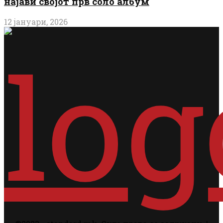
најави својот прв соло албум
12 јануари, 2026