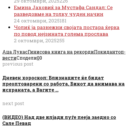
29 октомври, 2025
226
Емина Јаховиќ за Мустафа Сандал: Се
разведовме на толку чуден начин
24 октомври, 2025
181
Чолиќ ја разнежни својата постара ќерка
по повод нејзината голема прослава
2 октомври, 2025
255
Аца Лукас
Гинисова книга на рекорди
Покидан
топ-
вести
Сподели
0
0
previous post
Дневен хороскоп: Близнаците ќе бидат
преоптоварени со работа, Бикот да внимава на
исхраната, а Вагите …
next post
(ВИДЕО) Над две илјади луѓе пееја заедно со
Сале Певац