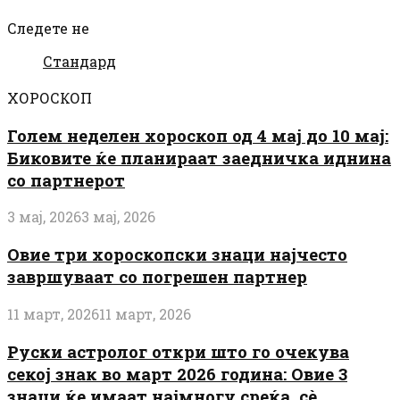
Следете не
Стандард
ХОРОСКОП
Голем неделен хороскоп од 4 мај до 10 мај:
Биковите ќе планираат заедничка иднина
со партнерот
3 мај, 2026
3 мај, 2026
Овие три хороскопски знаци најчесто
завршуваат со погрешен партнер
11 март, 2026
11 март, 2026
Руски астролог откри што го очекува
секој знак во март 2026 година: Овие 3
знаци ќе имаат најмногу среќа, сè...