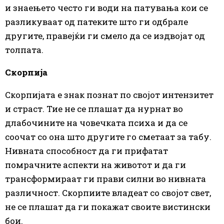
и знаењето често ги води на патувања кои се
разликуваат од патеките што ги одбрале
другите, правејќи ги смело да се издвојат од
толпата.
Скорпија
Скорпијата е знак познат по својот интензитет
и страст. Тие не се плашат да нурнат во
длабочините на човечката психа и да се
соочат со она што другите го сметаат за табу.
Нивната способност да ги прифатат
помрачните аспекти на животот и да ги
трансформираат ги прави силни во нивната
различност. Скорпиите владеат со својот свет,
не се плашат да ги покажат своите вистински
бои.