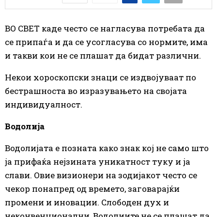
ВО СВЕТ каде често се нагласува потребата да
се припаѓа и да се усогласува со нормите, има
и такви кои не се плашат да бидат различни.
Некои хороскопски знаци се издвојуваат по
бестрашноста во изразувањето на својата
индивидуалност.
Водолија
Водолијата е позната како знак кој не само што
ја прифаќа нејзината уникатност туку и ја
слави. Овие визионери на зодијакот често се
чекор понапред од времето, заговарајќи
промени и иновации. Слободен дух и
неконвенционални, Водолиите не се плашат да