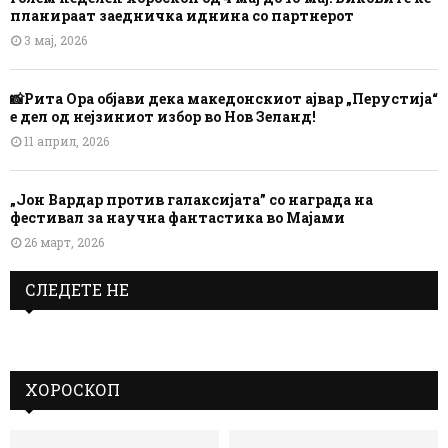
планираат заедничка иднина со партнерот
3 мај, 2026
📸Рита Ора објави дека македонскиот ајвар „Перустија“
е дел од нејзиниот избор во Нов Зеланд!
11 април, 2026
„Јон Вардар против галаксијата” со награда на
фестивал за научна фантастика во Мајами
26 март, 2026
СЛЕДЕТЕ НЕ
ХОРОСКОП