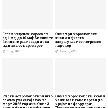
Голем неделен хороскоп
Овие три хороскопски
од 4 мај до 10 мај: Биковите
знаци најчесто
ќе планираат заедничка
завршуваат со погрешен
иднина со партнерот
партнер
3 мај, 2026
11 март, 2026
Руски астролог откри што
Овие 2 хороскопски знаци
го очекува секој знак во
ќе живеат како цареви до
март 2026 година: Овие 3
крајот на февруари:
знаци ќе имаат најмногу
Парите ќе им ги наполнат