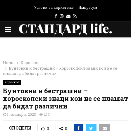
Услови за користење
Импресум
Facebook
Instagram
Email
Rss
PRIMARY
MENU
Home
Хороскоп
Бунтовни и бестрашни – хороскопски знаци кои не се
плашат да бидат различни
Хороскоп
Бунтовни и бестрашни –
хороскопски знаци кои не се плашат
да бидат различни
1 ноември, 2023
255
СПОДЕЛИ
0
0