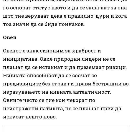
го оспорат статус квото и да се залагаат за она
што тие веруваат дека е правилно, дури и кога
тоа значи да се биде поинаков.
Овен
Овенот е знак синоним за храброст и
иницијатива. Овие природни лидери не се
плашат да се истакнат и да преземаат ризици.
Нивната способност да се соочат со
предизвиците без страв ги прави бестрашни во
изразувањето на нивната автентичност.
Овните често се тие кои чекорат по
неистражени патишта, не се плашат први да
искусат нешто ново.