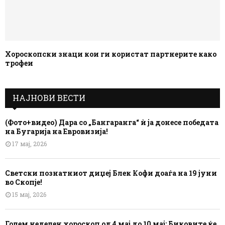
Хороскопски знаци кои ги користат партнерите како
трофеи
НАЈНОВИ ВЕСТИ
(Фото+видео) Дара со „Бангаранга“ ѝ ја донесе победата
на Бугарија на Евровизија!
17 мај, 2026
Светски познатниот диџеј Блек Кофи доаѓа на 19 јуни
во Скопје!
15 мај, 2026
Голем неделен хороскоп од 4 мај до 10 мај: Биковите ќе