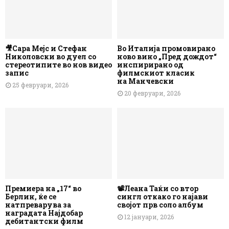
🎥Сара Мејс и Стефан
Во Италија промовирано
Николовски во дуел со
ново вино „Пред дождот“
стереотипите во нов видео
инспирирано од
запис
филмскиот класик
на Манчевски
25 февруари, 2026
20 февруари, 2026
Премиера на „17“ во
📽️Леана Таќи со втор
Берлин, ќе се
сингл откако го најави
натпреварува за
својот прв соло албум
наградата Најдобар
12 јануари, 2026
дебитантски филм