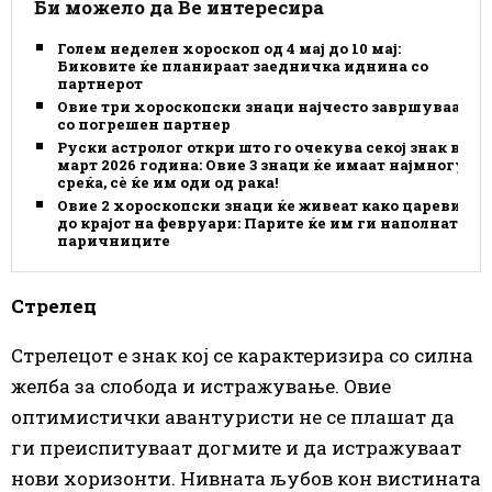
Би можело да Ве интересира
Голем неделен хороскоп од 4 мај до 10 мај:
Биковите ќе планираат заедничка иднина со
партнерот
Овие три хороскопски знаци најчесто завршуваат
со погрешен партнер
Руски астролог откри што го очекува секој знак во
март 2026 година: Овие 3 знаци ќе имаат најмногу
среќа, сè ќе им оди од рака!
Овие 2 хороскопски знаци ќе живеат како цареви
до крајот на февруари: Парите ќе им ги наполнат
паричниците
Стрелец
Стрелецот е знак кој се карактеризира со силна
желба за слобода и истражување. Овие
оптимистички авантуристи не се плашат да
ги преиспитуваат догмите и да истражуваат
нови хоризонти. Нивната љубов кон вистината