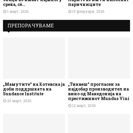
среќа, сè...
паричниците
1 март, 2026
15 февруари, 2026
ПРЕПОРАЧУВАМЕ
„Мамутите“ на Котевска ја
„Тиквеш“ прогласен за
доби поддршката на
најдобар производител на
Sundance Institute
вино од Македонија на
престижниот Mundus Vini
25 март, 2026
12 март, 2026