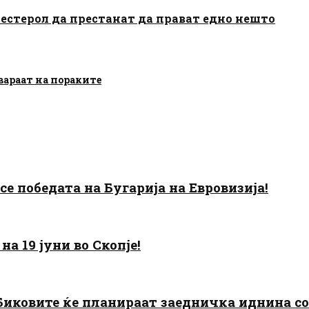
лестерол да престанат да прават едно нешто
овараат на пораките
есе победата на Бугарија на Евровизија!
а 19 јуни во Скопје!
: Биковите ќе планираат заедничка иднина с