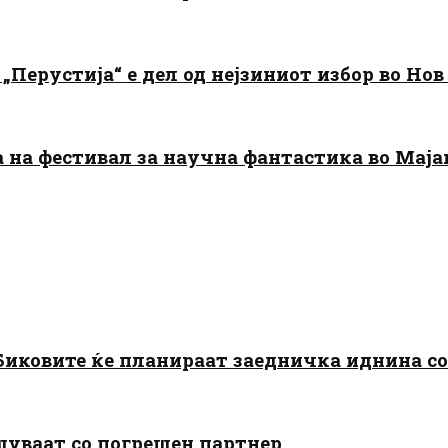
„Перустија“ е дел од нејзиниот избор во Нов
да на фестивал за научна фантастика во Мај
: Биковите ќе планираат заедничка иднина с
шуваат со погрешен партнер