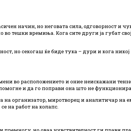
сичен начин, но неговата сила, одговорност и чу
ено во тешки времиња. Кога сите други ја губат с
рност, но секогаш ќе биде тука – дури и кога нико
омени во расположението и оние неискажани тензи
помогне и да го поправи она што не функционира
ата на организатор, миротворец и аналитичар на 
е на работ на колапс.
и премногу, но оваа чувствителност ги прави пр