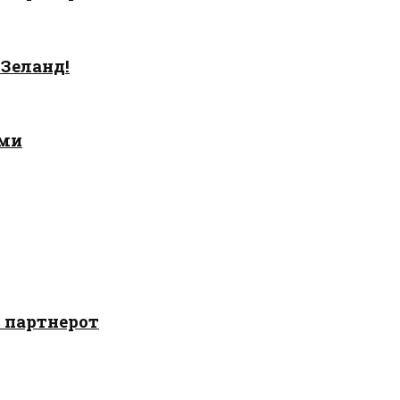
 Зеланд!
ами
о партнерот