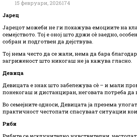
15 февруари, 2026
174
Јарец
Јарецот можеби не ги покажува емоциите на кла
семејството. Тој е оној што држи сè заедно, особ
собран и подготвен да дејствува.
Тој нема често да се жали, нема да бара благода
загриженост што никогаш не ја кажува гласно.
Девица
Девицата е знак што забележува сè – и мали пр
понекогаш и дистанциран, неговата потреба да 
Во семејните односи, Девицата ја презема улог
практичност честопати спасуваат ситуации кои с
Риби
Рибите се исклучително чувствителни, честопат