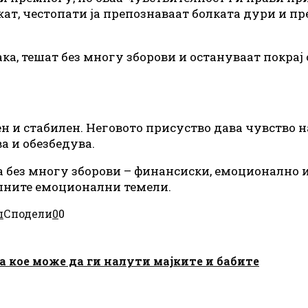
ат, честопати ја препознаваат болката дури и пр
ака, тешат без многу зборови и остануваат покрај 
н и стабилен. Неговото присуство дава чувство на
а и обезбедува.
ла без многу зборови – финансиски, емоционално 
силните емоционални темели.
п
Сподели
0
0
а кое може да ги налути мајките и бабите