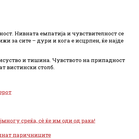
дност. Нивната емпатија и чувствителност се
жи за сите – дури и кога е исцрпен, ќе најде
присуство и тишина. Чувството на припадност
ат вистински столб.
ерот
многу среќа, сè ќе им оди од рака!
полнат паричниците