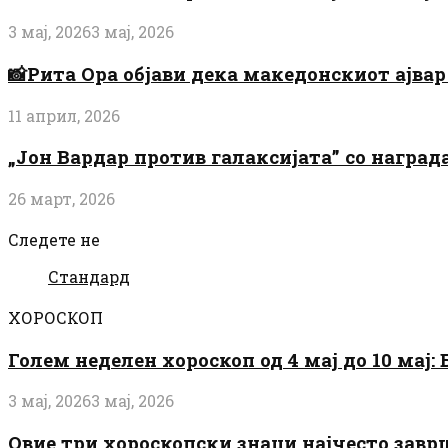
3 мај, 2026
3 мај, 2026
📸Рита Ора објави дека македонскиот ајвар 
11 април, 2026
„Јон Вардар против галаксијата” со награ
26 март, 2026
Следете не
Стандард
ХОРОСКОП
Голем неделен хороскоп од 4 мај до 10 мај
3 мај, 2026
3 мај, 2026
Овие три хороскопски знаци најчесто завр