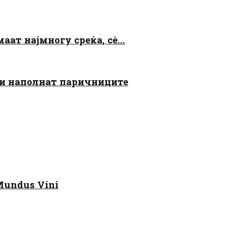
аат најмногу среќа, сè...
 ги наполнат паричниците
Mundus Vini