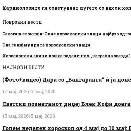
Кардиолозите ги советуваат луѓето со висок хо
Поврзани вести
Секогаш се онлајн: Овие хороскопски знаци најбрзо одг
Ова се најмудрите хороскопски знаци
Хороскопски знаци кои се родени под „несреќна ѕвезда“
НАЈНОВИ ВЕСТИ
(Фото+видео) Дара со „Бангаранга“ ѝ ја дон
17 мај, 2026
17 мај, 2026
Светски познатниот диџеј Блек Кофи доаѓа н
15 мај, 2026
15 мај, 2026
Голем неделен хороскоп од 4 мај до 10 мај