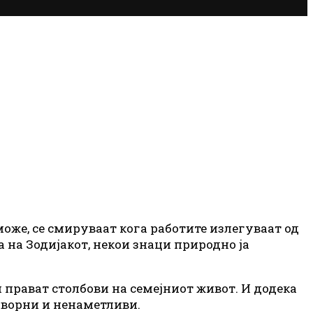
 може, се смируваат кога работите излегуваат од
а на Зодијакот, некои знаци природно ја
 прават столбови на семејниот живот. И додека
оворни и ненаметливи.