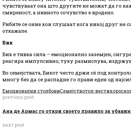
чувствуваат она што другите не можат да го каж
смиреност, а нивното сочувство е вродено.
Рибите се оние кои слушаат кога никој друг не с
откажале.
Бик
Бик е тивка сила – емоционално заземјен, сигуре
реагира импулсивно, туку размислува, издржув
Во семејствата, Бикот често држи сè под контро
многу без да се распадне го прави еден од нај
Емоционални столбови
Семејство
топ-вести
хороско
previous post
Ана де Армас го откри своето правило за убавин
next post