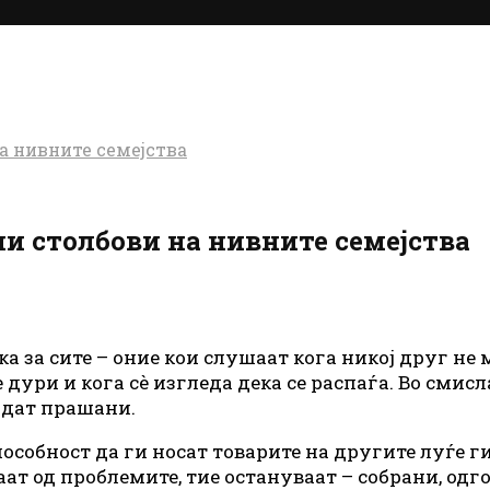
а нивните семејства
ни столбови на нивните семејства
ка за сите – оние кои слушаат кога никој друг не
дури и кога сè изгледа дека се распаѓа. Во смисл
идат прашани.
собност да ги носат товарите на другите луѓе ги
т од проблемите, тие остануваат – собрани, одг