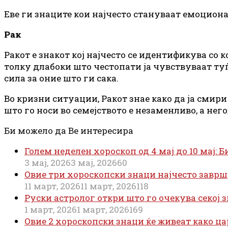
Еве ги знаците кои најчесто стануваат емоциона
Рак
Ракот е знакот кој најчесто се идентификува со
толку длабоки што честопати ја чувствуваат туѓа
сила за оние што ги сака.
Во кризни ситуации, Ракот знае како да ја смир
што го носи во семејството е незаменливо, а не
Би можело да Ве интересира
Голем неделен хороскоп од 4 мај до 10 мај:
3 мај, 2026
3 мај, 2026
60
Овие три хороскопски знаци најчесто завр
11 март, 2026
11 март, 2026
118
Руски астролог откри што го очекува секој з
1 март, 2026
1 март, 2026
169
Овие 2 хороскопски знаци ќе живеат како ц