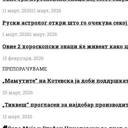
11 март, 2026
11 март, 2026
Руски астролог откри што го очекува секој 
1 март, 2026
1 март, 2026
Овие 2 хороскопски знаци ќе живеат како 
15 февруари, 2026
ПРЕПОРАЧУВАМЕ
„Мамутите“ на Котевска ја доби поддршката
25 март, 2026
„Тиквеш“ прогласен за најдобар производи
12 март, 2026