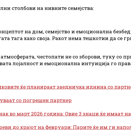
лни столбови на нивните семејства:
 концептот на дом, семејство и емоционална безбе
та тага како своја. Ракот нема тешкотии да се гри
и атмосферата, честопати не со зборови, туку со 
говата лојалност и емоционална интуиција го прав
 Биковите ќе планираат заедничка иднина со партн
шуваат со погрешен партнер
нак во март 2026 година: Овие 3 знаци ќе имаат нај
ареви до крајот на февруари: Парите ќе им ги на