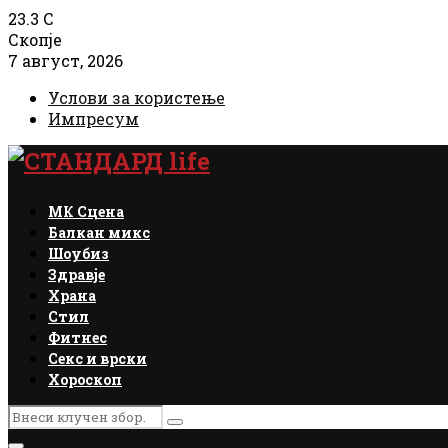
23.3
C
Скопје
7 август, 2026
Услови за користење
Импресум
Facebook
Instagram
Email
Rss
МК Сцена
Балкан микс
Шоубиз
Здравје
Храна
Стил
Фитнес
Секс и врски
Хороскоп
Search
Search
for: