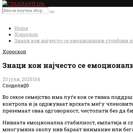
Primary
Menu
Search
Search
for:
Home
Хороскоп
Знаци кои најчесто се емоционални столбови н
Хороскоп
Знаци кои најчесто се емоционал
23 јули, 2025
154
Сподели
0
0
Во секое семејство има луѓе кои се тивка поддрш
контрола и ја одржуваат врската меѓу членовите 
преземаат оваа одговорност, честопати без да б
Нивната емоционална стабилност, емпатија и спо
многумина околу нив бараат внимание или бегаа