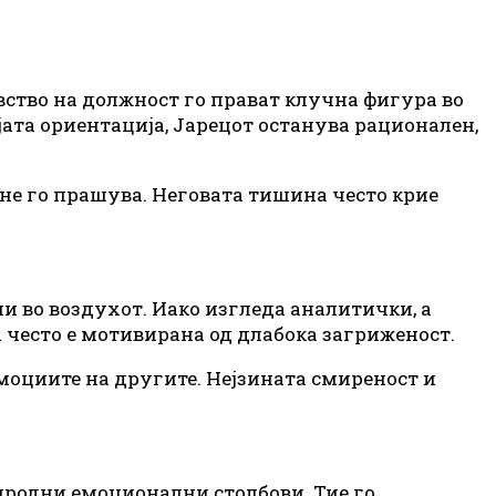
вство на должност го прават клучна фигура во
војата ориентација, Јарецот останува рационален,
ј не го прашува. Неговата тишина често крие
и во воздухот. Иако изгледа аналитички, а
 често е мотивирана од длабока загриженост.
емоциите на другите. Нејзината смиреност и
иродни емоционални столбови. Тие го