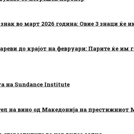
знак во март 2026 година: Овие 3 знаци ќе им
цареви до крајот на февруари: Парите ќе им
 на Sundance Institute
тел на вино од Македонија на престижниот 