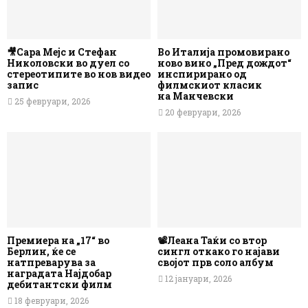
🎥Сара Мејс и Стефан
Во Италија промовирано
Николовски во дуел со
ново вино „Пред дождот“
стереотипите во нов видео
инспирирано од
запис
филмскиот класик
на Манчевски
25 февруари, 2026
20 февруари, 2026
Премиера на „17“ во
📽️Леана Таќи со втор
Берлин, ќе се
сингл откако го најави
натпреварува за
својот прв соло албум
наградата Најдобар
12 јануари, 2026
дебитантски филм
18 февруари, 2026