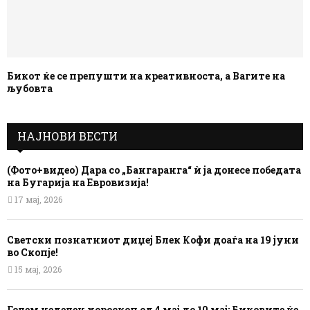
Бикот ќе се препушти на креативноста, а Вагите на
љубовта
НАЈНОВИ ВЕСТИ
(Фото+видео) Дара со „Бангаранга“ ѝ ја донесе победата
на Бугарија на Евровизија!
17 мај, 2026
Светски познатниот диџеј Блек Кофи доаѓа на 19 јуни
во Скопје!
15 мај, 2026
Голем неделен хороскоп од 4 мај до 10 мај: Биковите ќе