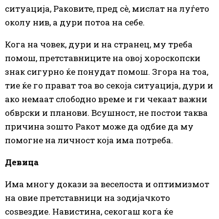
ситуација, Раковите, пред сè, мислат на луѓето
околу нив, а дури потоа на себе.
Кога на човек, дури и на странец, му треба
помош, претставниците на овој хороскопски
знак сигурно ќе понудат помош. Згора на тоа,
тие ќе го прават тоа во секоја ситуација, дури и
ако немаат слободно време и ги чекаат важни
обврски и планови. Всушност, не постои таква
причина зошто Ракот може да одбие да му
помогне на личност која има потреба.
Девица
Има многу докази за веселоста и оптимизмот
на овие претставници на зодијачкото
соѕвездие. Навистина, секогаш кога ќе