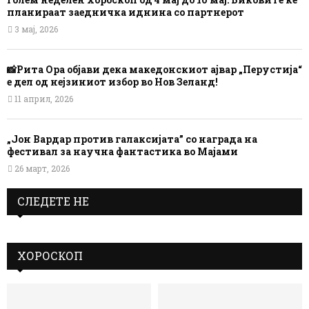
планираат заедничка иднина со партнерот
3 мај, 2026
📸Рита Ора објави дека македонскиот ајвар „Перустија“
е дел од нејзиниот избор во Нов Зеланд!
11 април, 2026
„Јон Вардар против галаксијата” со награда на
фестивал за научна фантастика во Мајами
26 март, 2026
СЛЕДЕТЕ НЕ
ХОРОСКОП