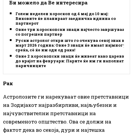
Би можело да Ве интересира
Голем неделен хороскоп од 4 мај до 10 мај:
Биковите ќе планираат заедничка иднина со
партнерот
Овие три хороскопски знаци најчесто завршуваат
со погрешен партнер
Руски астролог откри што го очекува секој знак во
март 2026 година: Овие 3 знаци ќе имаат најмногу
среќа, сè ќе им оди од рака!
Овие 2 хороскопски знаци ќе живеат како цареви
до крајот на февруари: Парите ќе им ги наполнат
паричниците
Рак
Астролозите ги нарекуваат овие претставници
на Зодијакот најразбирливи, најљубезни и
најчувствителни претставници на
современото општество. Ова се должи на
фактот дека во секоја, дури и најтешка