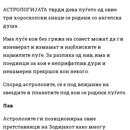
АСТРОЛОГИЈАТА тврди дека луѓето од овие
три хороскопски знаци се родени со ангелска
душа.
Има луѓе кои без грижа на совест можат да ги
изневерат и измамат и најблиските и
најмилите луѓе. За разлика од нив, има и
поединци за кои е неприфатлив дури и
ненамерен прекршок кон некого.
Според астролозите, сè е под влијание на
ѕвездите и планетите под кои се родени луѓето.
Лав
Астролозите ги позиционираа овие
претставници на Зодијакот како многу