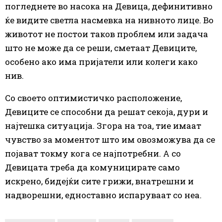
погледнете во насока на Девица, дефинитивно
ќе видите светла насмевка на нивното лице. Во
животот не постои таков проблем или задача
што не може да се реши, сметаат Девиците,
особено ако има пријатели или колеги како
нив.
Со своето оптимистичко расположение,
Девиците се способни да решат секоја, дури и
најтешка ситуација. Згора на тоа, тие имаат
чувство за моментот што им овозможува да се
појават токму кога се најпотребни. А со
Девицата треба да комуницирате само
искрено, бидејќи сите грижи, внатрешни и
надворешни, едноставно испаруваат со неа.