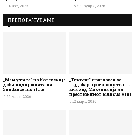
1 март, 2026
15 февруари, 2026
ПРЕПОРАЧУВАМЕ
„Мамутите“ на Котевска ја
„Тиквеш“ прогласен за
доби поддршката на
најдобар производител на
Sundance Institute
вино од Македонија на
престижниот Mundus Vini
25 март, 2026
12 март, 2026