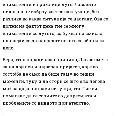
внимателни и грижливи луѓе. Лавовите
никогаш не избрзуваат со заклучоци, без
разлика во каква ситуација се наоѓаат. Ова се
должи на фактот дека тие се многу
внимателни со луѓето, во буквална смисла,
плашејќи се да навредат некого со збор или
дело.
Веројатно поради оваа причина, Лав се смета
за најлојален и најверен пријател, кој е во
состојба не само да биде таму во тешки
моменти, туку и да стори сè што е во негова
моќ за да ја поправи ситуацијата. Тие ви
помагаат да се соочите со депресијата и
проблемите со нивното пријателство.