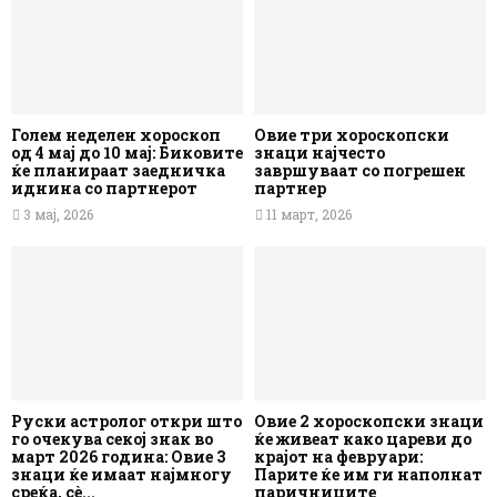
Голем неделен хороскоп
Овие три хороскопски
од 4 мај до 10 мај: Биковите
знаци најчесто
ќе планираат заедничка
завршуваат со погрешен
иднина со партнерот
партнер
3 мај, 2026
11 март, 2026
Руски астролог откри што
Овие 2 хороскопски знаци
го очекува секој знак во
ќе живеат како цареви до
март 2026 година: Овие 3
крајот на февруари:
знаци ќе имаат најмногу
Парите ќе им ги наполнат
среќа, сè...
паричниците