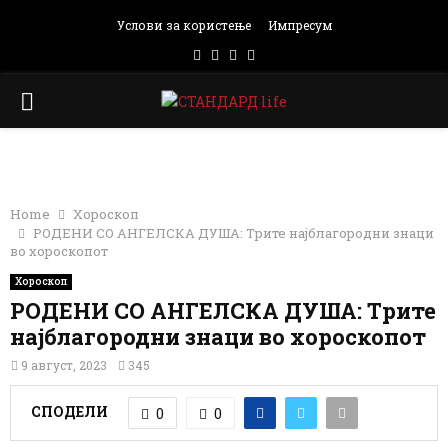
Услови за користење
Импресум
Facebook
Instagram
Email
Rss
PRIMARY
MENU
Home
Хороскоп
РОДЕНИ СО АНГЕЛСКА ДУША: Tрите најблагородни знаци
во хороскопот
Хороскоп
РОДЕНИ СО АНГЕЛСКА ДУША: Tрите
најблагородни знаци во хороскопот
9 август, 2023
345
СПОДЕЛИ
0
0