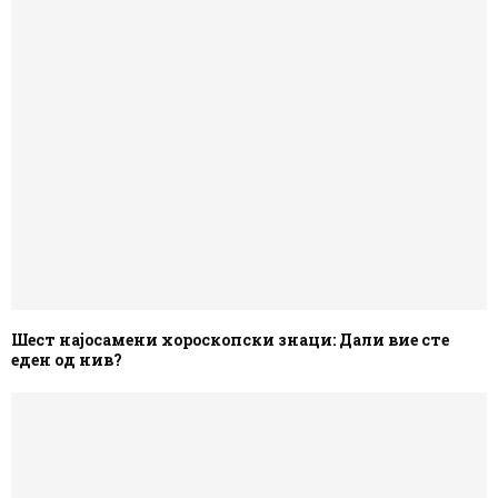
Шест најосамени хороскопски знаци: Дали вие сте
еден од нив?