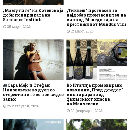
„Мамутите“ на Котевска ја
„Тиквеш“ прогласен за
доби поддршката на
најдобар производител на
Sundance Institute
вино од Македонија на
престижниот Mundus Vini
25 март, 2026
12 март, 2026
Сара Мејс и Стефан
Во Италија промовирано
Николовски во дуел со
ново вино „Пред дождот“
стереотипите во нов видео
инспирирано од
запис
филмскиот класик
на Манчевски
25 февруари, 2026
20 февруари, 2026