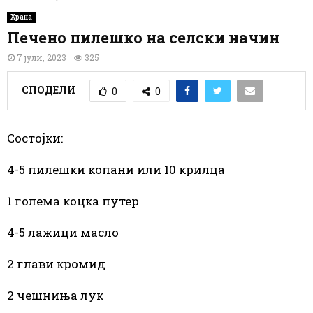
Храна
Печено пилешко на селски начин
7 јули, 2023
325
СПОДЕЛИ
0
0
Состојки:
4-5 пилешки копани или 10 крилца
1 голема коцка путер
4-5 лажици масло
2 глави кромид
2 чешниња лук