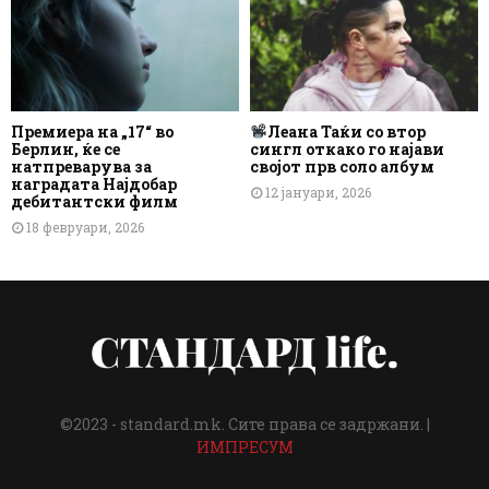
Премиера на „17“ во
Леана Таќи со втор
Берлин, ќе се
сингл откако го најави
натпреварува за
својот прв соло албум
наградата Најдобар
12 јануари, 2026
дебитантски филм
18 февруари, 2026
©2023 - standard.mk. Сите права се задржани. |
ИМПРЕСУМ