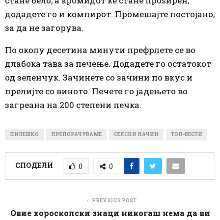
стане бело, а кромидот ќе стане проѕирен,
додадете го и компирот. Промешајте постојано,
за да не загорува.
По околу десетина минути префрлете
се
во
длабока тава за печење. Додадете го остатокот
од зеленчук. Зачинете со зачини по вкус и
прелијте со виното. Печете го јадењето во
загреана на 200 степени печка.
ПИЛЕШКО
ПРЕПОРАЧУВАМЕ
СЕЛСКИ НАЧИН
ТОП-ВЕСТИ
СПОДЕЛИ
0
0
PREVIOUS POST
Овие хороскопски знаци никогаш нема да ви