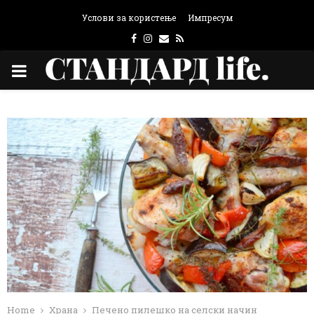
Услови за користење
Импресум
Facebook
Instagram
Email
Rss
PRIMARY
MENU
Home
Храна
Печено пилешко на селски начин