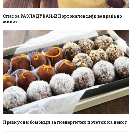
Спас за РАЗЛАДУВАЊЕ! Портокалов шејк ве враќа во
живот
Превкусни бомбици за поенергичен почеток на денот