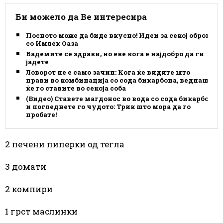
Би можело да Ве интересира
Посното може да биде вкусно! Идеи за секој оброк
со Имлек Оаза
Бадемите се здрави, но еве кога е најдобро да ги
јадете
Ловорот не е само зачин: Кога ќе видите што
прави во комбинација со сода бикарбона, веднаш
ќе го ставите во секоја соба
(Видео) Ставете магдонос во вода со сода бикарбона
и погледнете го чудото: Трик што мора да го
пробате!
2 печени пиперки од тегла
3 домати
2 компири
1 грст маслинки