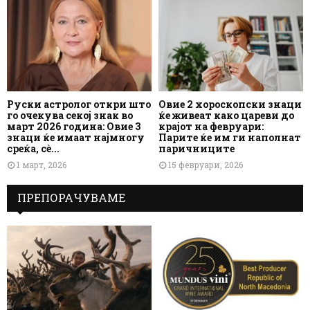
Руски астролог откри што
Овие 2 хороскопски знаци
го очекува секој знак во
ќе живеат како цареви до
март 2026 година: Овие 3
крајот на февруари:
знаци ќе имаат најмногу
Парите ќе им ги наполнат
среќа, сè...
паричниците
1 март, 2026
15 февруари, 2026
ПРЕПОРАЧУВАМЕ