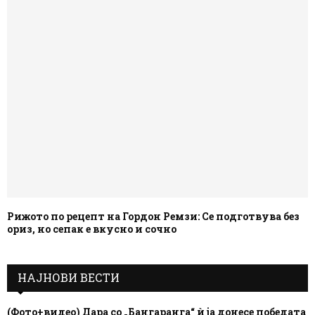
Рижото по рецепт на Гордон Ремзи: Се подготвува без
ориз, но сепак е вкусно и сочно
НАЈНОВИ ВЕСТИ
(Фото+видео) Дара со „Бангаранга“ ѝ ја донесе победата