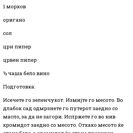
1 морков
оригано
сол
црн пипер
црвен пипер
½ чаша бело вино
Подготовка:
Исечете го зеленчукот. Измијте го месото. Во
длабок сад одмрзнете го путерот заедно со
масло, за да не загори. Испржете го во нив
кромидот заедно со месото. Откако месото ќе