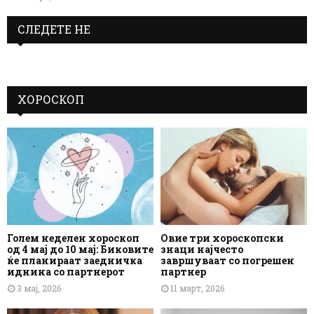
СЛЕДЕТЕ НЕ
ХОРОСКОП
Голем неделен хороскоп
Овие три хороскопски
од 4 мај до 10 мај: Биковите
знаци најчесто
ќе планираат заедничка
завршуваат со погрешен
иднина со партнерот
партнер
3 мај, 2026
11 март, 2026