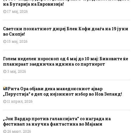
на Бугарија на Евровизија!
17 мај, 2026
Светски познатниот диџеј Блек Кофи доаѓа на 19 јуни
во Скопје!
15 мај, 2026
Голем неделен хороскоп од 4 мај до 10 мај: Биковите ќе
планираат заедничка иднина со партнерот
3 мај, 2026
Рита Ора објави дека македонскиот ајвар
„Перустија“ е дел од нејзиниот избор во Нов Зеланд!
11 април, 2026
„Јон Вардар против галаксијата” со награда на
фестивал за научна фантастика во Мајами
26 март, 2026