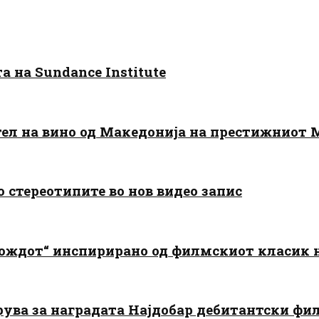
 на Sundance Institute
тел на вино од Македонија на престижниот 
о стереотипите во нов видео запис
дождот“ инспирирано од филмскиот класик
арува за наградата Најдобар дебитантски фи