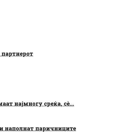
о партнерот
аат најмногу среќа, сè...
 ги наполнат паричниците