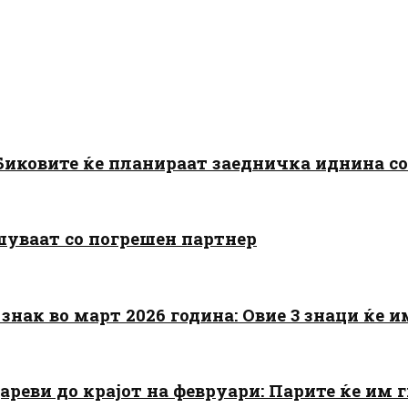
: Биковите ќе планираат заедничка иднина с
шуваат со погрешен партнер
знак во март 2026 година: Овие 3 знаци ќе им
цареви до крајот на февруари: Парите ќе им