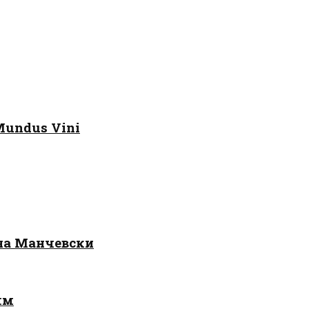
Mundus Vini
 на Манчевски
лм