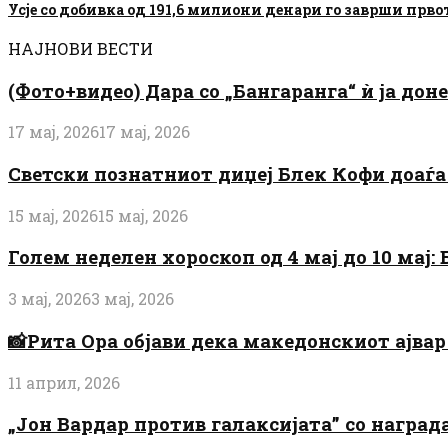
Усје со добивка од 191,6 милиони денари го заврши прво
НАЈНОВИ ВЕСТИ
(Фото+видео) Дара со „Бангаранга“ ѝ ја дон
17 мај, 2026
17 мај, 2026
Светски познатниот диџеј Блек Кофи доаѓа н
15 мај, 2026
15 мај, 2026
Голем неделен хороскоп од 4 мај до 10 мај
3 мај, 2026
3 мај, 2026
📸Рита Ора објави дека македонскиот ајвар 
11 април, 2026
„Јон Вардар против галаксијата” со награ