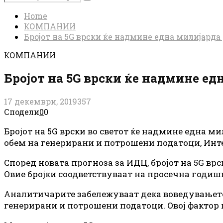
Search
for:
Home
КОМПАНИИ
Бројот на 5G врски ќе надмине една милијарда 
КОМПАНИИ
Бројот на 5G врски ќе надмине ед
17 декември, 2019
357
Сподели
0
0
Бројот на 5G врски во светот ќе надмине една м
обем на генерирани и потрошени податоци, Инте
Според новата прогноза за ИДЦ, бројот на 5G врс
Овие бројки соодветствуваат на просечна годишна
Аналитичарите забележуваат дека воведувањето 
генерирани и потрошени податоци. Овој фактор 