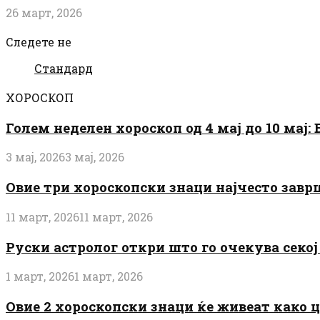
26 март, 2026
Следете не
Стандард
ХОРОСКОП
Голем неделен хороскоп од 4 мај до 10 мај
3 мај, 2026
3 мај, 2026
Овие три хороскопски знаци најчесто завр
11 март, 2026
11 март, 2026
Руски астролог откри што го очекува секој 
1 март, 2026
1 март, 2026
Овие 2 хороскопски знаци ќе живеат како 