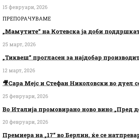
15 февруари, 2026
ПРЕПОРАЧУВАМЕ
„Мамутите“ на Котевска ја доби поддршката
25 март, 2026
„Тиквеш“ прогласен за најдобар производи
12 март, 2026
🎥Сара Мејс и Стефан Николовски во дуел с
25 февруари, 2026
Во Италија промовирано ново вино „Пред 
20 февруари, 2026
Премиера на „17“ во Берлин, ќе се натпрев