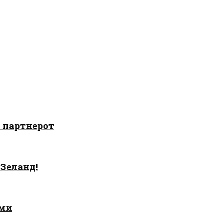
о партнерот
 Зеланд!
ами