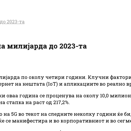
до 2023-та
на милијарда до 2023-та
илијарда по околу четири години. Клучни фактори
рнет на нештата (IoT) и апликациите во реално в
ки оваа година се проценува на околу 10,0 милиони
 стапка на раст од 217,2%.
на 5G во текот на следните неколку години ќе би
ќе се манифестира и во корпоративниот и во сег