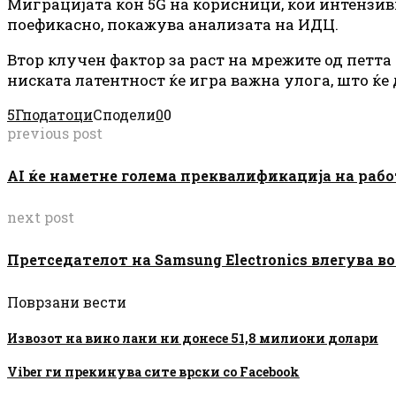
Миграцијата кон 5G на корисници, кои интензи
поефикасно, покажува анализата на ИДЦ.
Втор клучен фактор за раст на мрежите од петта 
ниската латентност ќе игра важна улога, што ќе
5Г
податоци
Сподели
0
0
previous post
AI ќе наметне голема преквалификација на раб
next post
Претседателот на Samsung Electronics влегува во
Поврзани вести
Извозот на вино лани ни донесе 51,8 милиони долари
Viber ги прекинува сите врски со Facebook