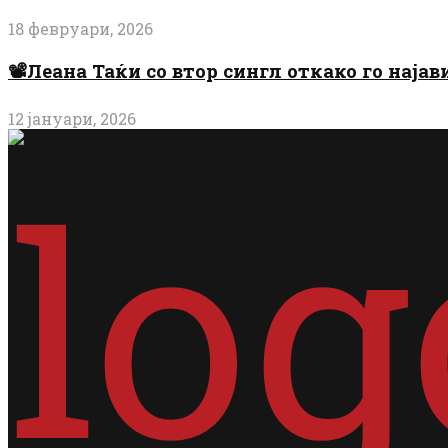
18 февруари, 2026
📽️Леана Таќи со втор сингл откако го најав
12 јануари, 2026