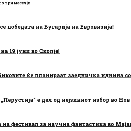
то тримесечје
есе победата на Бугарија на Евровизија!
а 19 јуни во Скопје!
: Биковите ќе планираат заедничка иднина с
„Перустија“ е дел од нејзиниот избор во Нов
да на фестивал за научна фантастика во Мај