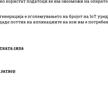
вно користат податоци ќе им овозможи на операт
генерација е зголемувањето на бројот на IoT уреди
 даде поттик на апликациите на кои им е потребен
отната сила
 затвор