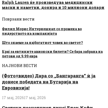
Ralph Lauren ќе произведува медицински
маски и наметки, донира и 10 милиони долари
Поврзани вести
Филип Морис Интернешнал со промена во
лидерството на компанијата
Што знаеме за најбогатиот човек во светот?
Крај за евтините авионски билети? Се бара забрана на
летови од 9,99 евра
НАЈНОВИ ВЕСТИ
(Фото+видео) Дара со „Бангаранга“ ѝ ја
донесе победата на Бугарија на
Евровизија!
17 мај, 2026
17 мај, 2026
Светски познатниот диџеј Блек Кофи