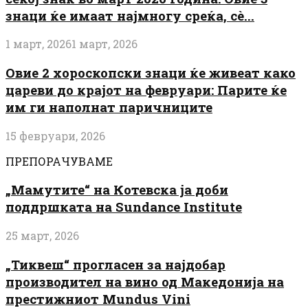
знаци ќе имаат најмногу среќа, сè...
1 март, 2026
1 март, 2026
Овие 2 хороскопски знаци ќе живеат како
цареви до крајот на февруари: Парите ќе
им ги наполнат паричниците
15 февруари, 2026
ПРЕПОРАЧУВАМЕ
„Мамутите“ на Котевска ја доби
поддршката на Sundance Institute
25 март, 2026
„Тиквеш“ прогласен за најдобар
производител на вино од Македонија на
престижниот Mundus Vini