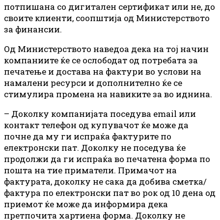
потпишана со дигитален сертификат или не, до
своите клиенти, соопштија од Министерството
за финансии.
Од Министерството наведоа дека на тој начин
компаниите ќе се ослободат од потребата за
печатење и достава на фактури во услови на
намалени ресурси и дополнително ќе се
стимулира промена на навиките за во иднина.
– Доколку компанијата поседува email или
контакт телефон од купувачот ќе може да
почне да му ги испраќа фактурите по
електронски пат. Доколку не поседува ќе
продолжи да ги испраќа во печатена форма по
пошта на тие приматели. Примачот на
фактурата, доколку не сака да добива сметка/
фактура по електронски пат во рок од 10 дена од
приемот ќе може да информира дека
претпочита хартиена форма. Доколку не