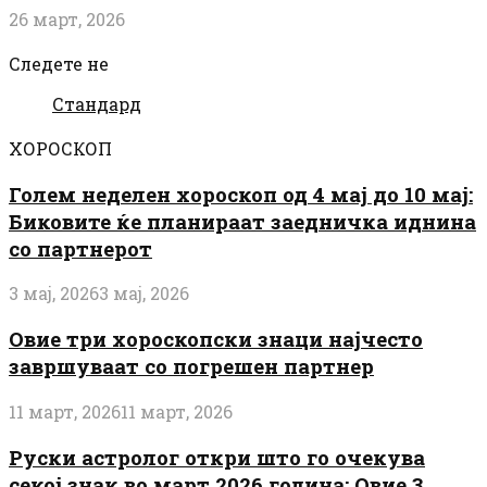
26 март, 2026
Следете не
Стандард
ХОРОСКОП
Голем неделен хороскоп од 4 мај до 10 мај:
Биковите ќе планираат заедничка иднина
со партнерот
3 мај, 2026
3 мај, 2026
Овие три хороскопски знаци најчесто
завршуваат со погрешен партнер
11 март, 2026
11 март, 2026
Руски астролог откри што го очекува
секој знак во март 2026 година: Овие 3