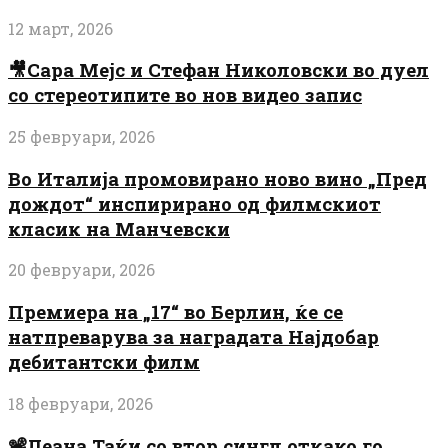
12 март, 2026
🎥Сара Мејс и Стефан Николовски во дуел
со стереотипите во нов видео запис
25 февруари, 2026
Во Италија промовирано ново вино „Пред
дождот“ инспирирано од филмскиот
класик на Манчевски
20 февруари, 2026
Премиера на „17“ во Берлин, ќе се
натпреварува за наградата Најдобар
дебитантски филм
18 февруари, 2026
📽️Леана Таќи со втор сингл откако го