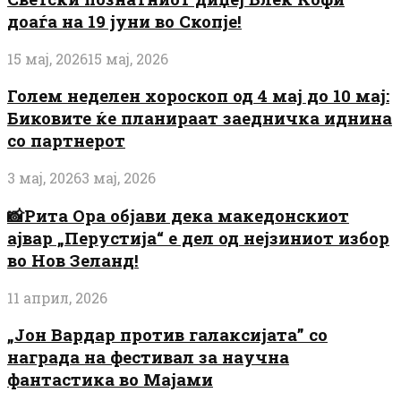
доаѓа на 19 јуни во Скопје!
15 мај, 2026
15 мај, 2026
Голем неделен хороскоп од 4 мај до 10 мај:
Биковите ќе планираат заедничка иднина
со партнерот
3 мај, 2026
3 мај, 2026
📸Рита Ора објави дека македонскиот
ајвар „Перустија“ е дел од нејзиниот избор
во Нов Зеланд!
11 април, 2026
„Јон Вардар против галаксијата” со
награда на фестивал за научна
фантастика во Мајами