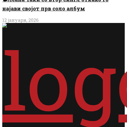
најави својот прв соло албум
12 јануари, 2026