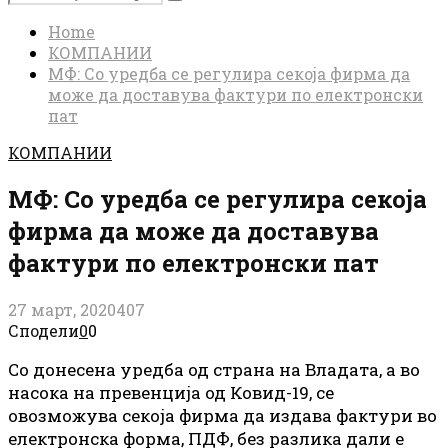
Search
for:
Home
КОМПАНИИ
МФ: Со уредба се регулира секоја фирма да
може да доставува фактури по електронски
пат
КОМПАНИИ
МФ: Со уредба се регулира секоја
фирма да може да доставува
фактури по електронски пат
27 март, 2020
407
Сподели
0
0
Со донесена уредба од страна на Владата, а во
насока на превенција од Ковид-19, се
овозможува секоја фирма да издава фактури во
електронска форма, ПДФ, без разлика дали е