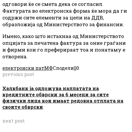
одговори ќе се смета дека се согласил.
Фактурата во електронска форма ќе мора да ги
содржи сите елементи за цели на ДДВ,
образложија од Министерството за финансии.
Имено, како што истакнаа од Министерството
опцијата за печатена фактура за оние граѓани
и фирми кои го преферираат тоа и понатаму е
отворена.
електронски пат
МФ
Сподели
0
0
previous post
Халкбанк ја одложува наплатата на
кредитните обврски за 6 месеци за сите
физички лица кои имаат редовна отплата на
своите обврски
next post