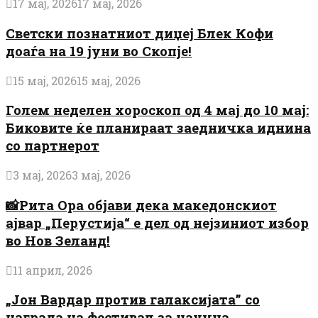
17 мај, 2026
17 мај, 2026
Светски познатниот диџеј Блек Кофи
доаѓа на 19 јуни во Скопје!
15 мај, 2026
15 мај, 2026
Голем неделен хороскоп од 4 мај до 10 мај:
Биковите ќе планираат заедничка иднина
со партнерот
3 мај, 2026
3 мај, 2026
📸Рита Ора објави дека македонскиот
ајвар „Перустија“ е дел од нејзиниот избор
во Нов Зеланд!
11 април, 2026
„Јон Вардар против галаксијата” со
награда на фестивал за научна