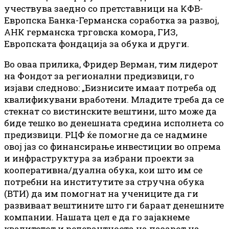
учествува заедно со претставници на КФВ-
Европска Банка-Германска соработка за развој,
АНК германска трговска комора, ГИЗ,
Европската фондација за обука и други.
Во оваа прилика, Фридер Верман, тим лидерот
на Фондот за регионални предизвици, го
изјави следновo: „Бизнисите имаат потреба од
квалификувани вработени. Младите треба да се
стекнат со вистинските вештини, што може да
биде тешко во денешната средина исполнета со
предизвици. РЦФ ќе помогне да се надмине
овој јаз со финансирање инвестиции во опрема
и инфраструктура за избрани проекти за
кооперативна/дуална обука, кои што им се
потребни на институтите за стручна обука
(ВТИ) да им помогнат на учениците да ги
развиваат вештините што ги бараат денешните
компании. Нашата цел е да го зајакнеме
квалитетот и релевантноста на пазарот на