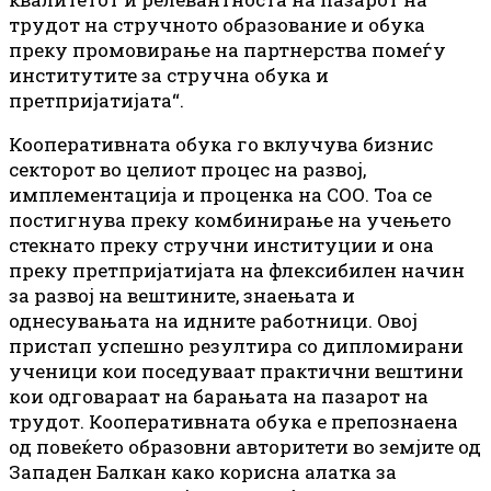
трудот на стручното образование и обука
преку промовирање на партнерства помеѓу
институтите за стручна обука и
претпријатијата“.
Кооперативната обука го вклучува бизнис
секторот во целиот процес на развој,
имплементација и проценка на СОО. Тоа се
постигнува преку комбинирање на учењето
стекнато преку стручни институции и она
преку претпријатијата на флексибилен начин
за развој на вештините, знаењата и
однесувањата на идните работници. Овој
пристап успешно резултира со дипломирани
ученици кои поседуваат практични вештини
кои одговараат на барањата на пазарот на
трудот. Кооперативната обука е препознаена
од повеќето образовни авторитети во земјите од
Западен Балкан како корисна алатка за