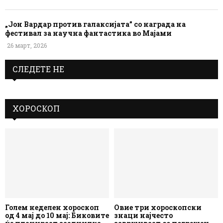
„Јон Вардар против галаксијата” со награда на
фестивал за научна фантастика во Мајами
26 март, 2026
СЛЕДЕТЕ НЕ
ХОРОСКОП
Голем неделен хороскоп
Овие три хороскопски
од 4 мај до 10 мај: Биковите
знаци најчесто