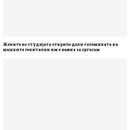
Жените во студијата откриле дали големината на
машките гениталии им е важна за оргазам