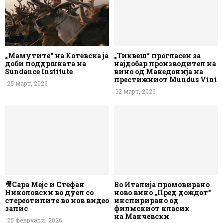
„Мамутите“ на Котевска ја
„Тиквеш“ прогласен за
доби поддршката на
најдобар производител на
Sundance Institute
вино од Македонија на
престижниот Mundus Vini
25 март, 2026
12 март, 2026
🎥Сара Мејс и Стефан
Во Италија промовирано
Николовски во дуел со
ново вино „Пред дождот“
стереотипите во нов видео
инспирирано од
запис
филмскиот класик
на Манчевски
25 февруари, 2026