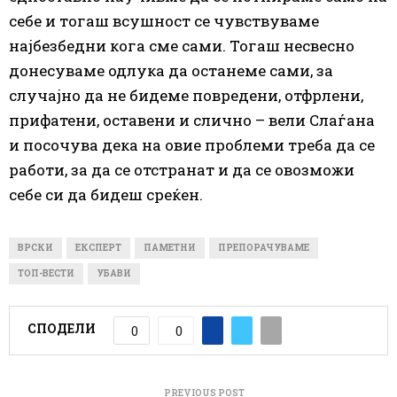
себе и тогаш всушност
се
чувствуваме
најбезбедни кога сме сами. Тогаш несвесно
донесуваме одлука да останеме сами, за
случајно да не бидеме повредени, отфрлени,
прифатени, оставени и слично – вели Слаѓана
и посочува дека на овие проблеми треба да
се
работи, за да
се
отстранат и да
се
овозможи
себе си да бидеш среќен.
ВРСКИ
ЕКСПЕРТ
ПАМЕТНИ
ПРЕПОРАЧУВАМЕ
ТОП-ВЕСТИ
УБАВИ
СПОДЕЛИ
0
0
PREVIOUS POST