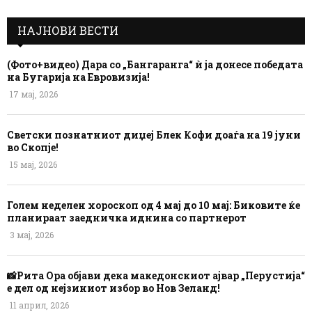
НАЈНОВИ ВЕСТИ
(Фото+видео) Дара со „Бангаранга“ ѝ ја донесе победата
на Бугарија на Евровизија!
17 мај, 2026
Светски познатниот диџеј Блек Кофи доаѓа на 19 јуни
во Скопје!
15 мај, 2026
Голем неделен хороскоп од 4 мај до 10 мај: Биковите ќе
планираат заедничка иднина со партнерот
3 мај, 2026
📸Рита Ора објави дека македонскиот ајвар „Перустија“
е дел од нејзиниот избор во Нов Зеланд!
11 април, 2026