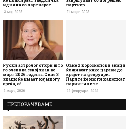
ќе планираат заедничка
завршуваат со погрешен
иднина со партнерот
партнер
3 мај, 2026
11 март, 2026
Руски астролог откри што
Овие 2 хороскопски знаци
го очекува секој знак во
ќе живеат како цареви до
март 2026 година: Овие 3
крајот на февруари:
знаци ќе имаат најмногу
Парите ќе им ги наполнат
среќа, сè...
паричниците
1 март, 2026
15 февруари, 2026
ПРЕПОРАЧУВАМЕ