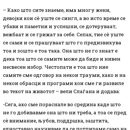
– Како што сите знаеме, има многу жени,
девојки кои сè уште
се
сингл, а во исто време
се
убави и паметни и успешни,
се
дотеруваат,
вежбаат и
се
грижат за себе. Сепак, тие сè уште
се
сами и
се
прашуваат што го предизвикува
тоа и зошто е тоа така. Она што не го знаат е
дека тоа што
се
самите може да биде и нивен
несвесен избор. Честопати е тоа што ние
самите сме одговор на некои трауми,
како
и на
некои обрасци и програми кои сме ги развиле
во текот на животот – вели Слаѓана и додава:
-Сега, ако сме пораснале во средина каде што
не го добивавме она што ни треба, а тоа
се
пред
сè внимание, љубов, поддршка, заштита,
едноставно научивме да
се
потпираме само на