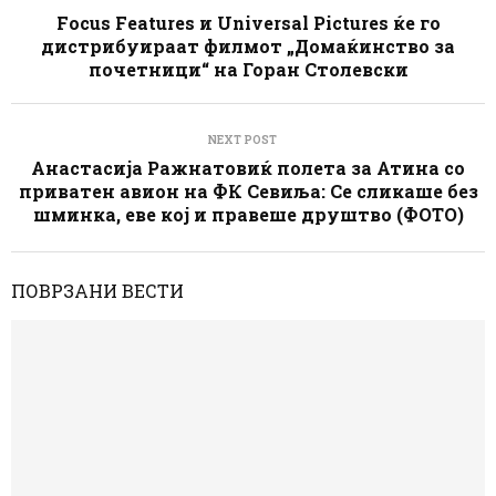
Focus Features и Universal Pictures ќе го
дистрибуираат филмот „Домаќинство за
почетници“ на Горан Столевски
NEXT POST
Анастасија Ражнатовиќ полета за Атина со
приватен авион на ФК Севиља: Се сликаше без
шминка, еве кој и правеше друштво (ФОТО)
ПОВРЗАНИ ВЕСТИ