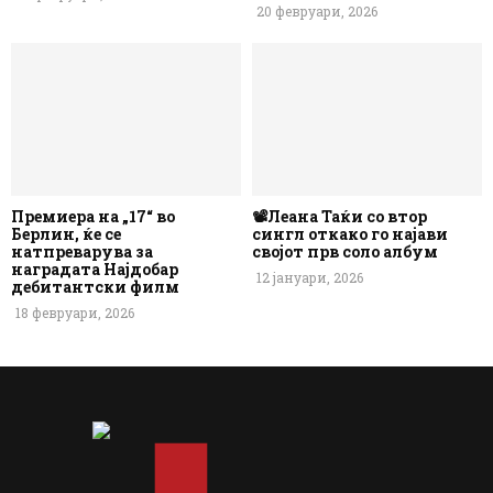
20 февруари, 2026
Премиера на „17“ во
📽️Леана Таќи со втор
Берлин, ќе се
сингл откако го најави
натпреварува за
својот прв соло албум
наградата Најдобар
12 јануари, 2026
дебитантски филм
18 февруари, 2026