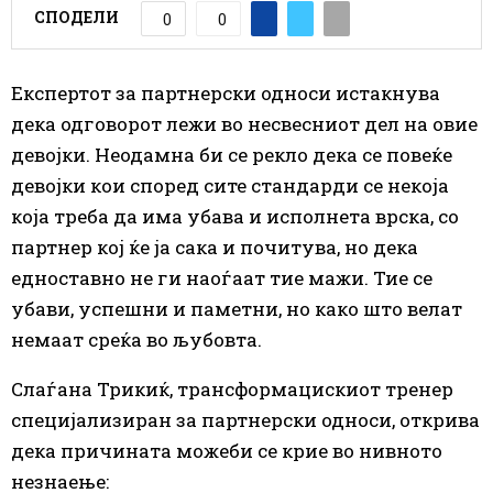
СПОДЕЛИ
0
0
Експертот за партнерски односи истакнува
дека одговорот лежи во несвесниот дел на овие
девојки. Неодамна би
се
рекло дека
се
повеќе
девојки кои според сите стандарди
се
некоја
која треба да има убава и исполнета врска, со
партнер кој ќе ја сака и почитува, но дека
едноставно не ги наоѓаат тие мажи. Тие
се
убави, успешни и паметни, но
како
што велат
немаат среќа во љубовта.
Слаѓана Трикиќ, трансформацискиот тренер
специјализиран за партнерски односи, открива
дека причината можеби
се
крие во нивното
незнаење: