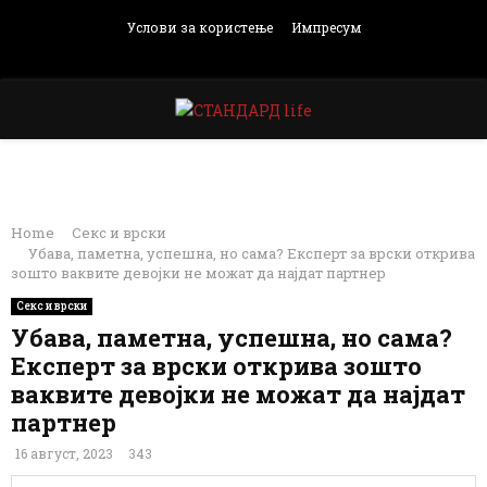
Услови за користење
Импресум
Facebook
Instagram
Email
Rss
PRIMARY
MENU
Home
Секс и врски
Убава, паметна, успешна, но сама? Експерт за врски открива
зошто ваквите девојки не можат да најдат партнер
Секс и врски
Убава, паметна, успешна, но сама?
Експерт за врски открива зошто
ваквите девојки не можат да најдат
партнер
16 август, 2023
343