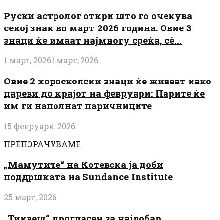
Руски астролог откри што го очекува
секој знак во март 2026 година: Овие 3
знаци ќе имаат најмногу среќа, сè...
1 март, 2026
1 март, 2026
Овие 2 хороскопски знаци ќе живеат како
цареви до крајот на февруари: Парите ќе
им ги наполнат паричниците
15 февруари, 2026
ПРЕПОРАЧУВАМЕ
„Мамутите“ на Котевска ја доби
поддршката на Sundance Institute
25 март, 2026
„Тиквеш“ прогласен за најдобар