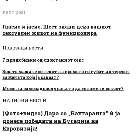
next post
Гласно и јасно: Шест знаци дека вашиот
сексуален живот не функционира
Поврзани вести
7 придобивки од спонтаниот секс
Зошто мажите со текот на времето го губат интересот
за жената која ја сакаат?
Може ли самозадоволувањето да го замени сексот?
НАЈНОВИ ВЕСТИ
(Фото+видео) Дара со „Бангаранга“ ѝ ја
донесе победата на Бугарија на
Евровизија!