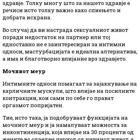
здравје. Толку многу што за нашето здравје е
речиси исто толку важно како спиењето и
добрата исхрана.
Во случај да ви настрада сексуалниот живот
поради недостаток на партнер или тој
едноставно не е заинтересиран за интимни
односи, мастурбацијата е идеална алтернатива,
а има и благотворно влијание врз здравјето.
Мочниот меур
Интимните односи помагаат за зајакнување на
карличните мускули, што влијае на посилните
контракции, кои сами по себе го прават
оргазмот попријатен.
Тие, исто така, ја подобруваат функцијата на
мочниот меур и ја намалуваат можноста за
инконтиненција, која влијае на 30 проценти од
жените во одреден период од нивниот живот, а