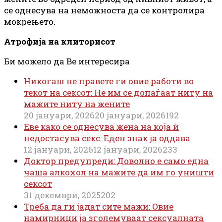
се однесува на неможноста да се контролира
мокрењето.
Атрофија на клиторисот
Би можело да Ве интересира
Никогаш не правете ги овие работи во
текот на сексот: Не им се допаѓаат ниту на
мажите ниту на жените
20 јануари, 2026
20 јануари, 2026
192
Еве како се однесува жена на која ѝ
недостасува секс: Еден знак ја оддава
12 јануари, 2026
12 јануари, 2026
233
Доктор предупреди: Доволно е само една
чаша алкохол на мажите да им го уништи
сексот
31 декември, 2025
202
Треба да ги јадат сите мажи: Овие
намирници ја зголемуваат сексуалната