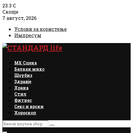
23.3
C
Скопје
7 август, 2026
Услови за користење
Импресум
Facebook
Instagram
Email
Rss
МК Сцена
Балкан микс
Шоубиз
Здравје
Храна
Стил
Фитнес
Секс и врски
Хороскоп
Search
Search
for: