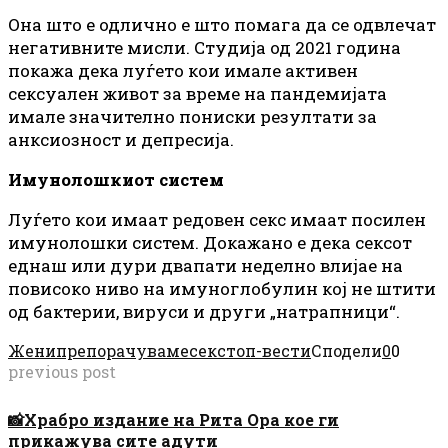
Она што е одлично е што помага да се одвлечат
негативните мисли. Студија од 2021 година
покажа дека луѓето кои имале активен
сексуален живот за време на пандемијата
имале значително пониски резултати за
анксиозност и депресија.
Имунолошкиот систем
Луѓето кои имаат редовен секс имаат посилен
имунолошки систем. Докажано е дека сексот
еднаш или дури двапати неделно влијае на
повисоко ниво на имуноглобулин кој не штити
од бактерии, вируси и други „натрапници“.
Жени
препорачуваме
секс
топ-вести
Сподели
0
0
previous post
📸Храбро издание на Рита Ора кое ги
прикажува сите адути