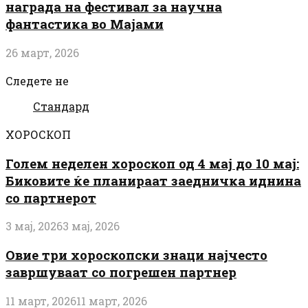
награда на фестивал за научна
фантастика во Мајами
26 март, 2026
Следете не
Стандард
ХОРОСКОП
Голем неделен хороскоп од 4 мај до 10 мај:
Биковите ќе планираат заедничка иднина
со партнерот
3 мај, 2026
3 мај, 2026
Овие три хороскопски знаци најчесто
завршуваат со погрешен партнер
11 март, 2026
11 март, 2026