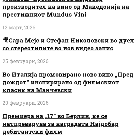
производител на вино од Македонија на
престижниот Mundus Vini
12 март, 2026
🎥Сара Мејс и Стефан Николовски во дуел
со стереотипите во нов видео запис
25 февруари, 2026
Во Италија промовирано ново вино „Пред
дождот“ инспирирано од филмскиот
класик на Манчевски
20 февруари, 2026
Премиера на „17“ во Берлин, ќе се
натпреварува за наградата Најдобар
дебитантски филм