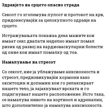
Здравјето на срцето опасно страда
Сексот го зголемува пулсот и протокот на крв,
придонесувајќи за целокупното здравје на
срцето.
Истражувањата покажаа дека мажите кои
имаат секс двапати неделно имаат помал
ризик од развој на кардиоваскуларни болести
од оние кои имаат помалку од тоа.
Намалување на стресот
Со сексот, ние ја ублажуваме анксиозноста и
стресот, предизвикувајќи хормони како
окситоцин и допамин кои го релаксираат
нашето тело, ја зајакнуваат врската и го
подигнуваат нашето расположение. Исто така,
се намалува нивото на кортизол и адреналин,
што дополнително ја намалува анксиозноста.