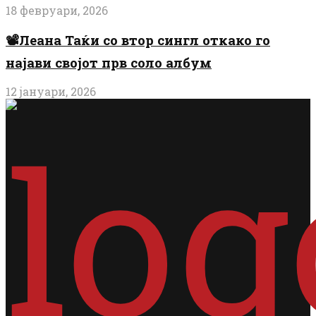
18 февруари, 2026
📽️Леана Таќи со втор сингл откако го
најави својот прв соло албум
12 јануари, 2026