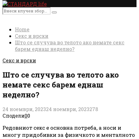
Primary
Menu
Search
Search
for:
Home
Секс и врски
Што се случува во телото ако немате секс
барем еднаш неделно?
Секс и врски
Што се случува во телото ако
немате секс барем еднаш
неделно?
24 ноември, 2023
24 ноември, 2023
278
Сподели
0
0
Редовниот секс е основна потреба, а носи и
многу придобивки за физичкото и менталното