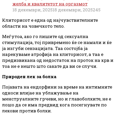
желба и квалитетот на оргазмот
18 декември, 2025
18 декември, 2025
245
Клиторисот е една од најчувствителните
области на човечкото тело.
Меѓутоа, ако го лишите од сексуална
стимулација, тој привремено ќе се намали и ќе
ја изгуби сензацијата. Таа состојба ја
нарекуваме атрофија на клиторисот, а таа е
предизвикана од недостаток на проток на крв и
тоа не е нешто што сакате да ви се случи.
Природен лек за болка
Појавата на ендорфини за време на интимните
односи влијае на ублажување на
менструалните грчеви, но и главоболките, не е
лошо да се има предвид кога посегнувате по
лекови против болки.