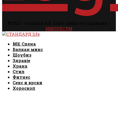
©2023 - standard.mk. Сите права се задржани. |
ИМПРЕСУМ
Facebook
Instagram
Email
Rss
Facebook
Instagram
Email
Rss
МК Сцена
Балкан микс
Шоубиз
Здравје
Храна
Стил
Фитнес
Секс и врски
Хороскоп