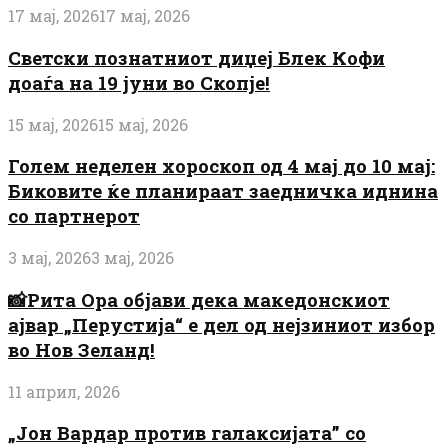
17 мај, 2026
17 мај, 2026
Светски познатниот диџеј Блек Кофи
доаѓа на 19 јуни во Скопје!
15 мај, 2026
15 мај, 2026
Голем неделен хороскоп од 4 мај до 10 мај:
Биковите ќе планираат заедничка иднина
со партнерот
3 мај, 2026
3 мај, 2026
📸Рита Ора објави дека македонскиот
ајвар „Перустија“ е дел од нејзиниот избор
во Нов Зеланд!
11 април, 2026
„Јон Вардар против галаксијата” со