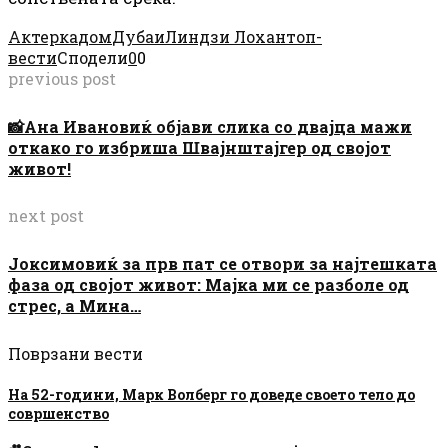
Актерка
дом
Дубаи
Линдзи Лохан
топ-
вести
Сподели
0
0
previous post
📸Ана Ивановиќ објави слика со двајца мажи
откако го избриша Швајнштајгер од својот
живот!
next post
Јоксимовиќ за прв пат се отвори за најтешката
фаза од својот живот: Мајка ми се разболе од
стрес, а Мина…
Поврзани вести
На 52-години, Марк Волберг го доведе своето тело до
совршенство