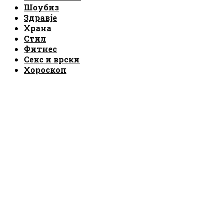
Шоубиз
Здравје
Храна
Стил
Фитнес
Секс и врски
Хороскоп