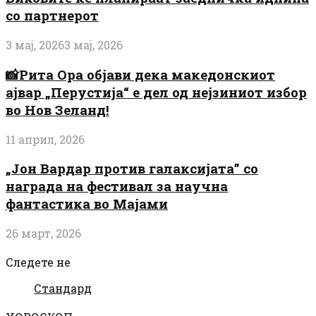
со партнерот
3 мај, 2026
3 мај, 2026
📸Рита Ора објави дека македонскиот
ајвар „Перустија“ е дел од нејзиниот избор
во Нов Зеланд!
11 април, 2026
„Јон Вардар против галаксијата” со
награда на фестивал за научна
фантастика во Мајами
26 март, 2026
Следете не
Стандард