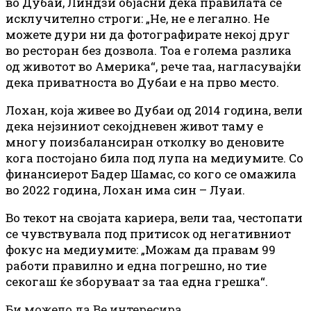
во Дубаи, Линдзи објасни дека правилата се
исклучително строги: „Не, не е легално. Не
можете дури ни да фотографирате некој друг
во ресторан без дозвола. Тоа е голема разлика
од животот во Америка“, рече таа, нагласувајќи
дека приватноста во Дубаи е на прво место.
Лохан, која живее во Дубаи од 2014 година, вели
дека нејзиниот секојдневен живот таму е
многу поизбалансиран отколку во деновите
кога постојано била под лупа на медиумите. Со
финансиерот Бадер Шамас, со кого се омажила
во 2022 година, Лохан има син – Луаи.
Во текот на својата кариера, вели таа, честопати
се чувствувала под притисок од негативниот
фокус на медиумите: „Можам да правам 99
работи правилно и една погрешно, но тие
секогаш ќе зборуваат за таа една грешка“.
Би можело да Ве интересира