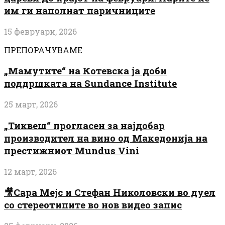
им ги наполнат паричниците
15 февруари, 2026
ПРЕПОРАЧУВАМЕ
„Мамутите“ на Котевска ја доби
поддршката на Sundance Institute
25 март, 2026
„Тиквеш“ прогласен за најдобар
производител на вино од Македонија на
престижниот Mundus Vini
12 март, 2026
🎥Сара Мејс и Стефан Николовски во дуел
со стереотипите во нов видео запис