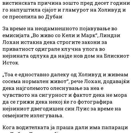
вистинската причина зошто пред десет години
го напуштила сјајот и гламурот на Холивуд и
се преселила во Дубаи
За време на неодамнешното појавување во
емисијата „Во живо со Кели и Марк“, Линдзи
Лохан истакна дека строгите закони за
приватност одиграле клучна улога во
нејзината одлука да најде нов дом на Блискиот
Исток.
„Тоа е едноставно далеку од Холивуд и живеам
сосема нормален живот“, рече Лохан, додавајќи
дека најголемото олеснување за неа е
чувството на сигурност и фактот дека не мора
да се грижи дека некој ќе го фотографира
нејзиниот двегодишен син Луис за време на
семејните излегувања.
Кога водителката ја праша дали има папараци