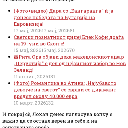
(Фото+видео) Дара со „Бангаранга“ ѝ ја
донесе победата на Бугарија на
Евровизија!
17 мај, 2026
17 мај, 2026
81
Светски познатниот диџеј Блек Кофи доаѓа
на 19 јуни во Скопје!
15 мај, 2026
15 мај, 2026
70
📸Рита Ора објави дека македонскиот ајвар
„Перустија“ е дел од нејзиниот избор во Нов
Зеланд!
11 април, 2026
131
(Фото) Романтика во Атина: „Најубавото
девојче на светот“ се сврши со дијамант
вреден околу 40.000 евра
10 март, 2026
132
И покрај сè, Лохан денес нагласува колку е
важно да се остане верен на себе и на
сопствената среќа.