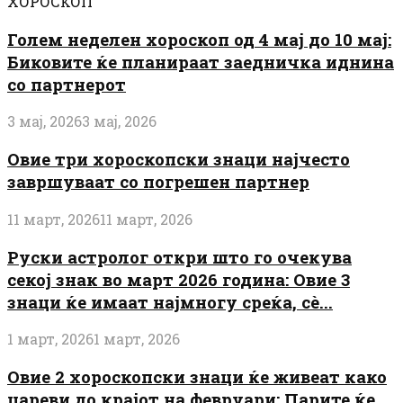
ХОРОСКОП
Голем неделен хороскоп од 4 мај до 10 мај:
Биковите ќе планираат заедничка иднина
со партнерот
3 мај, 2026
3 мај, 2026
Овие три хороскопски знаци најчесто
завршуваат со погрешен партнер
11 март, 2026
11 март, 2026
Руски астролог откри што го очекува
секој знак во март 2026 година: Овие 3
знаци ќе имаат најмногу среќа, сè...
1 март, 2026
1 март, 2026
Овие 2 хороскопски знаци ќе живеат како
цареви до крајот на февруари: Парите ќе