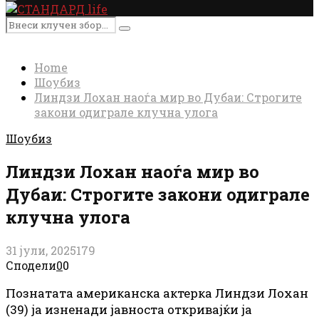
Primary
Menu
Search
Search
for:
Home
Шоубиз
Линдзи Лохан наоѓа мир во Дубаи: Строгите
закони одиграле клучна улога
Шоубиз
Линдзи Лохан наоѓа мир во
Дубаи: Строгите закони одиграле
клучна улога
31 јули, 2025
179
Сподели
0
0
Познатата американска актерка Линдзи Лохан
(39) ја изненади јавноста откривајќи ја