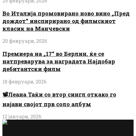
25 февруари, 2026
Во Италија промовирано ново вино „Пред
дождот“ инспирирано од филмскиот
класик на Манчевски
20 февруари, 2026
Премиера на „17“ во Берлин, ќе се
натпреварува за наградата Најдобар
дебитантски филм
18 февруари, 2026
📽️Леана Таќи со втор сингл откако го
најави својот прв соло албум
12 јануари, 2026