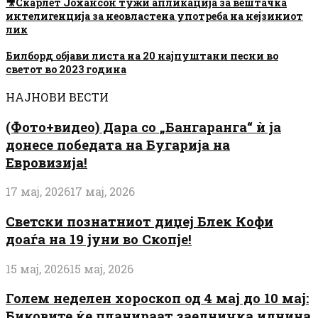
🎥Скарлет Јохансон тужи апликација за вештачка
интелигенција за неовластена употреба на нејзиниот
лик
Билборд објави листа на 20 најпуштани песни во
светот во 2023 година
НАЈНОВИ ВЕСТИ
(Фото+видео) Дара со „Бангаранга“ ѝ ја
донесе победата на Бугарија на
Евровизија!
17 мај, 2026
17 мај, 2026
Светски познатниот диџеј Блек Кофи
доаѓа на 19 јуни во Скопје!
15 мај, 2026
15 мај, 2026
Голем неделен хороскоп од 4 мај до 10 мај:
Биковите ќе планираат заедничка иднина