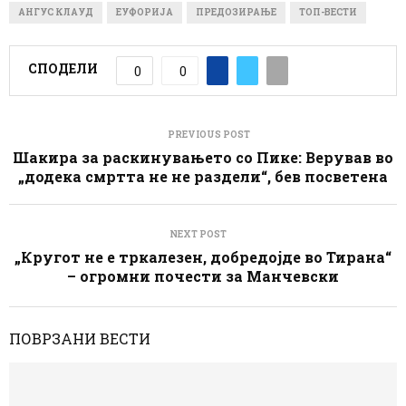
АНГУС КЛАУД
ЕУФОРИЈА
ПРЕДОЗИРАЊЕ
ТОП-ВЕСТИ
СПОДЕЛИ
0
0
PREVIOUS POST
Шакира за раскинувањето со Пике: Верував во
„додека смртта не не раздели“, бев посветена
NEXT POST
„Кругот не е тркалезен, добредојде во Тирана“
– огромни почести за Манчевски
ПОВРЗАНИ ВЕСТИ