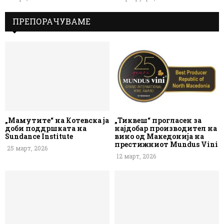
ПРЕПОРАЧУВАМЕ
„Мамутите“ на Котевска ја
„Тиквеш“ прогласен за
доби поддршката на
најдобар производител на
Sundance Institute
вино од Македонија на
престижниот Mundus Vini
25 март, 2026
12 март, 2026