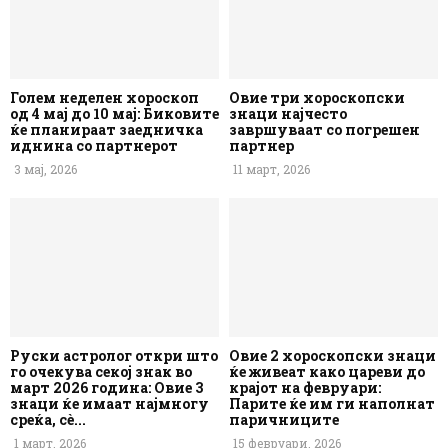
Голем неделен хороскоп
Овие три хороскопски
од 4 мај до 10 мај: Биковите
знаци најчесто
ќе планираат заедничка
завршуваат со погрешен
иднина со партнерот
партнер
3 мај, 2026
11 март, 2026
Руски астролог откри што
Овие 2 хороскопски знаци
го очекува секој знак во
ќе живеат како цареви до
март 2026 година: Овие 3
крајот на февруари:
знаци ќе имаат најмногу
Парите ќе им ги наполнат
среќа, сè...
паричниците
1 март, 2026
15 февруари, 2026