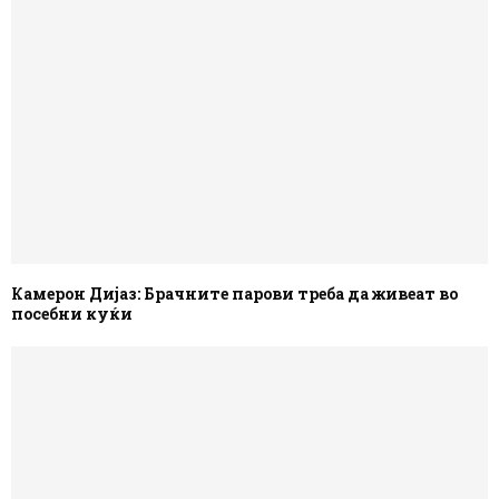
Камерон Дијаз: Брачните парови треба да живеат во
посебни куќи