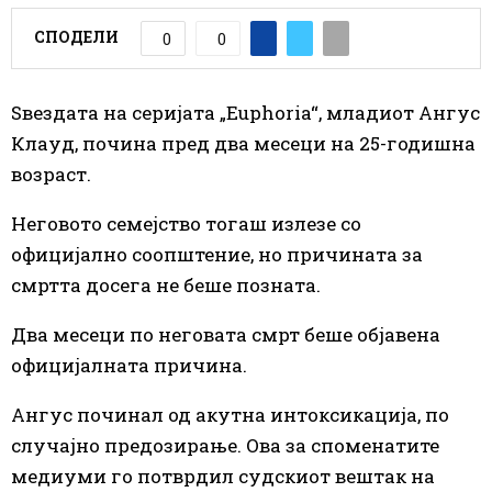
СПОДЕЛИ
0
0
Ѕвездата на серијата „Euphoria“, младиот Ангус
Клауд, почина пред два месеци на 25-годишна
возраст.
Неговото семејство тогаш излезе со
официјално соопштение, но причината за
смртта досега не беше позната.
Два месеци по неговата смрт беше објавена
официјалната причина.
Ангус починал од акутна интоксикација, по
случајно предозирање. Ова за споменатите
медиуми го потврдил судскиот вештак на