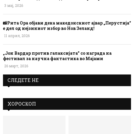
3 мај, 2026
📸Рита Ора објави дека македонскиот ајвар „Перустија“
е дел од нејзиниот избор во Нов Зеланд!
11 април, 2026
„Јон Вардар против галаксијата” со награда на
фестивал за научна фантастика во Мајами
26 март, 2026
СЛЕДЕТЕ НЕ
ХОРОСКОП