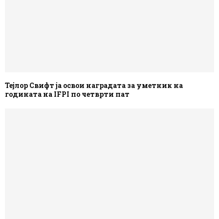
Тејлор Свифт ја освои наградата за уметник на
годината на IFPI по четврти пат