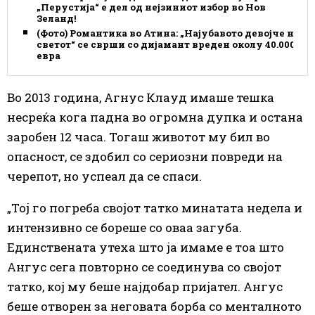
„Перустија“ е дел од нејзиниот избор во Нов
Зеланд!
(Фото) Романтика во Атина: „Најубавото девојче на
светот“ се сврши со дијамант вреден околу 40.000
евра
Во 2013 година, Агнус Клауд имаше тешка
несреќа кога падна во огромна дупка и остана
заробен 12 часа. Тогаш животот му бил во
опасност, се здобил со сериозни повреди на
черепот, но успеал да се спаси.
„Тој го погреба својот татко минатата недела и
интензивно се бореше со оваа загуба.
Единствената утеха што ја имаме е тоа што
Ангус сега повторно се соединува со својот
татко, кој му беше најдобар пријател. Ангус
беше отворен за неговата борба со менталното