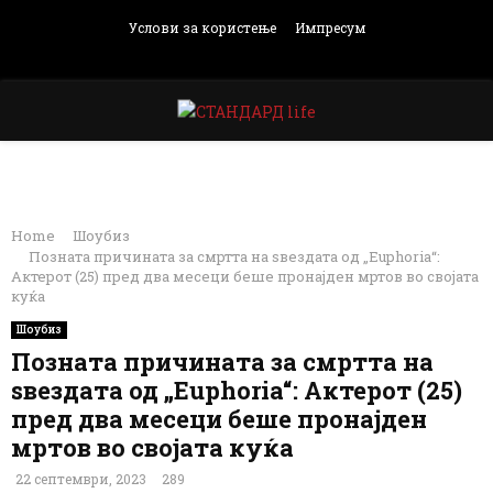
Услови за користење
Импресум
Facebook
Instagram
Email
Rss
PRIMARY
MENU
Home
Шоубиз
Позната причината за смртта на ѕвездата од „Euphoria“:
Актерот (25) пред два месеци беше пронајден мртов во својата
куќа
Шоубиз
Позната причината за смртта на
ѕвездата од „Euphoria“: Актерот (25)
пред два месеци беше пронајден
мртов во својата куќа
22 септември, 2023
289