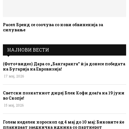
Расел Бренд се соочува со нови обвиненија за
силување
НАЈНОВИ ВЕСТИ
(Фото+видео) Дара со „Бангаранга“ ѝ ја донесе победата
на Бугарија на Евровизија!
17 мај, 2026
Светски познатниот диџеј Блек Кофи доаѓа на 19 јуни
во Скопје!
15 мај, 2026
Голем неделен хороскоп од 4 мај до 10 мај: Биковите ќе
планираат заедничка иднина со партнерот