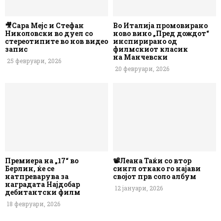
🎥Сара Мејс и Стефан
Во Италија промовирано
Николовски во дуел со
ново вино „Пред дождот“
стереотипите во нов видео
инспирирано од
запис
филмскиот класик
на Манчевски
25 февруари, 2026
20 февруари, 2026
Премиера на „17“ во
📽️Леана Таќи со втор
Берлин, ќе се
сингл откако го најави
натпреварува за
својот прв соло албум
наградата Најдобар
12 јануари, 2026
дебитантски филм
18 февруари, 2026