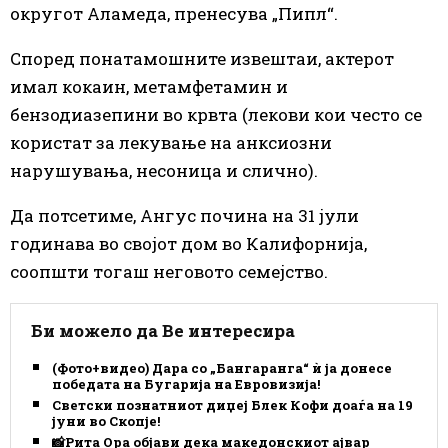
округот Аламеда, пренесува „Пипл“.
Според понатамошните извештаи, актерот
имал кокаин, метамфетамин и
бензодиазепини во крвта (лекови кои често се
користат за лекување на анксиозни
нарушувања, несоница и слично).
Да потсетиме, Ангус почина на 31 јули
годинава во својот дом во Калифорнија,
соопшти тогаш неговото семејство.
Би можело да Ве интересира
(Фото+видео) Дара со „Бангаранга“ ѝ ја донесе
победата на Бугарија на Евровизија!
Светски познатниот диџеј Блек Кофи доаѓа на 19
јуни во Скопје!
📸Рита Ора објави дека македонскиот ајвар