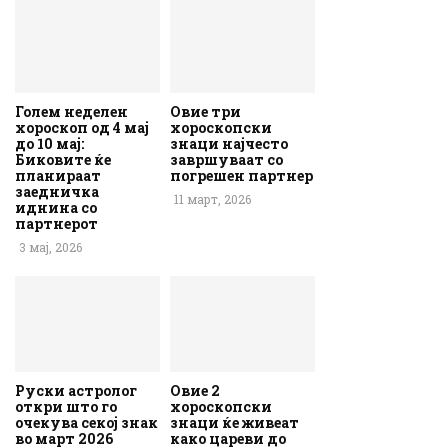
Голем неделен
Овие три
хороскоп од 4 мај
хороскопски
до 10 мај:
знаци најчесто
Биковите ќе
завршуваат со
планираат
погрешен партнер
заедничка
11 март, 2026
иднина со
партнерот
3 мај, 2026
Руски астролог
Овие 2
откри што го
хороскопски
очекува секој знак
знаци ќе живеат
во март 2026
како цареви до