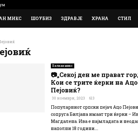
ум
АН МИКС
ШОУБИЗ
ЗДРАВЈЕ
ХРАНА
СТИЛ
Пејовиќ
ејовиќ
Балкан микс
📷„Секој ден ме прават гор
Кои се трите ќерки на Ацо
Пејовиќ?
30 ноември, 2023
613
Популарниот српски пејач Ацо Пејови
сопруга Билјана имаат три ќерки – Ив
Магдалена. Ива е најмладата и неод
наполни 18 години....