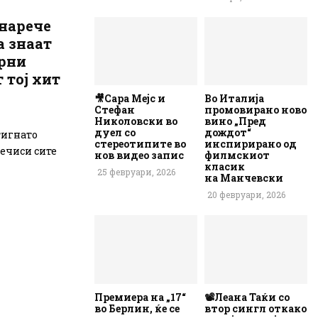
 нарече
а знаат
арни
 тој хит
🎥Сара Мејс и
Во Италија
Стефан
промовирано ново
Николовски во
вино „Пред
дуел со
дождот“
тигнато
стереотипите во
инспирирано од
речиси сите
нов видео запис
филмскиот
класик
25 февруари, 2026
на Манчевски
20 февруари, 2026
Премиера на „17“
📽️Леана Таќи со
во Берлин, ќе се
втор сингл откако