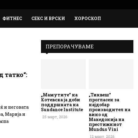
Faceb
Inst
Em
Rs
ФИТНЕС
СЕКС И ВРСКИ
ХОРОСКОП
ПРЕПОРАЧУВАМЕ
д татко“:
„Мамутите“ на
„Тиквеш“
Котевска ја доби
прогласен за
поддршката на
најдобар
ќ и неговата
Sundance Institute
производител на
а, Марија и
вино од
25 март, 2026
Македонија на
амна
престижниот
Mundus Vini
12 март, 2026