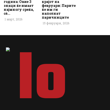
година: Овие 3
крајот на
знаци ќе имаат
февруари: Парите
најмногу среќа,
ќе им ги
сè...
наполнат
паричниците
1 март, 2026
15 февруари, 2026