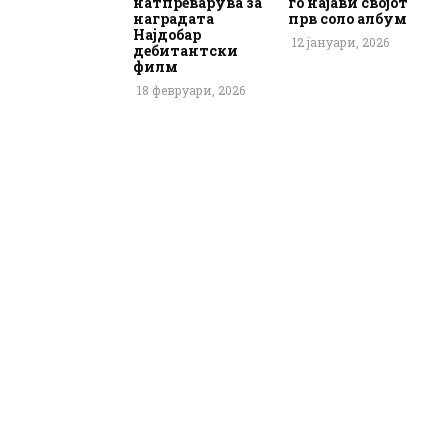
натпреварува за
го најави својот
наградата
прв соло албум
Најдобар
12 јануари, 2026
дебитантски
филм
18 февруари, 2026