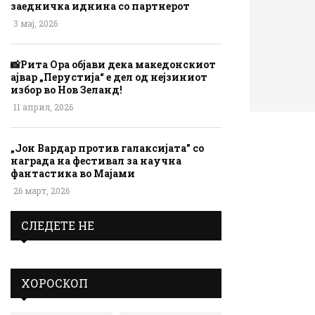
заедничка иднина со партнерот
3 мај, 2026
📸Рита Ора објави дека македонскиот
ајвар „Перустија“ е дел од нејзиниот
избор во Нов Зеланд!
11 април, 2026
„Јон Вардар против галаксијата” со
награда на фестивал за научна
фантастика во Мајами
26 март, 2026
СЛЕДЕТЕ НЕ
ХОРОСКОП