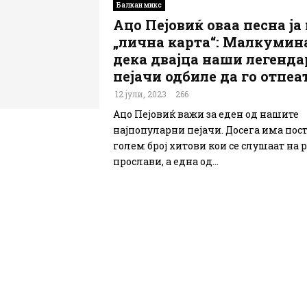
Балкан микс
Ацо Пејовиќ оваа песна ја
„лична карта“: Малкумин
дека двајца наши легенд
пејачи одбиле да го отпеат
12 јули, 2023
266
Ацо Пејовиќ важи за еден од нашите
најпопуларни пејачи. Досега има пос
голем број хитови кои се слушаат на 
прослави, а една од...