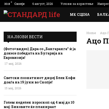
C
Скопје
6 август, 2026
Услови за користење
Импрес
33.8
МК СЦЕНА
БАЛК
Home
Ацо 
НАЈНОВИ ВЕСТИ
Ацо П
(Фото+видео) Дара со „Бангаранга“ ѝ ја
донесе победата на Бугарија на
Евровизија!
17 мај, 2026
Светски познатниот диџеј Блек Кофи
доаѓа на 19 јуни во Скопје!
15 мај, 2026
Голем неделен хороскоп од 4 мај до 10
мај: Биковите ќе планираат