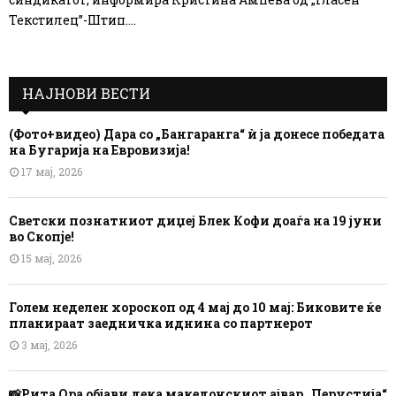
Текстилец”-Штип....
НАЈНОВИ ВЕСТИ
(Фото+видео) Дара со „Бангаранга“ ѝ ја донесе победата
на Бугарија на Евровизија!
17 мај, 2026
Светски познатниот диџеј Блек Кофи доаѓа на 19 јуни
во Скопје!
15 мај, 2026
Голем неделен хороскоп од 4 мај до 10 мај: Биковите ќе
планираат заедничка иднина со партнерот
3 мај, 2026
📸Рита Ора објави дека македонскиот ајвар „Перустија“