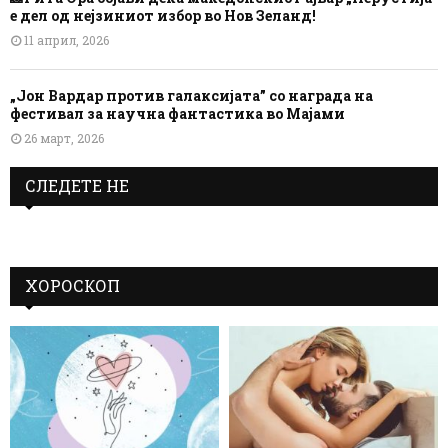
е дел од нејзиниот избор во Нов Зеланд!
11 април, 2026
„Јон Вардар против галаксијата” со награда на
фестивал за научна фантастика во Мајами
26 март, 2026
СЛЕДЕТЕ НЕ
ХОРОСКОП