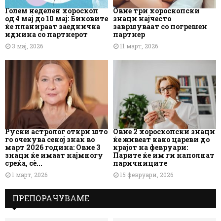
Голем неделен хороскоп
Овие три хороскопски
од 4 мај до 10 мај: Биковите
знаци најчесто
ќе планираат заедничка
завршуваат со погрешен
иднина со партнерот
партнер
3 мај, 2026
11 март, 2026
Руски астролог откри што
Овие 2 хороскопски знаци
го очекува секој знак во
ќе живеат како цареви до
март 2026 година: Овие 3
крајот на февруари:
знаци ќе имаат најмногу
Парите ќе им ги наполнат
среќа, сè...
паричниците
1 март, 2026
15 февруари, 2026
ПРЕПОРАЧУВАМЕ