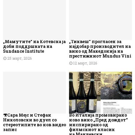
„Мамутите“ на Котевска ја
„Тиквеш“ прогласен за
доби поддршката на
најдобар производител на
Sundance Institute
вино од Македонија на
престижниот Mundus Vini
25 март, 2026
12 март, 2026
🎥Сара Мејс и Стефан
Во Италија промовирано
Николовски во дуел со
ново вино „Пред дождот“
стереотипите во нов видео
инспирирано од
запис
филмскиот класик
на Манчевски