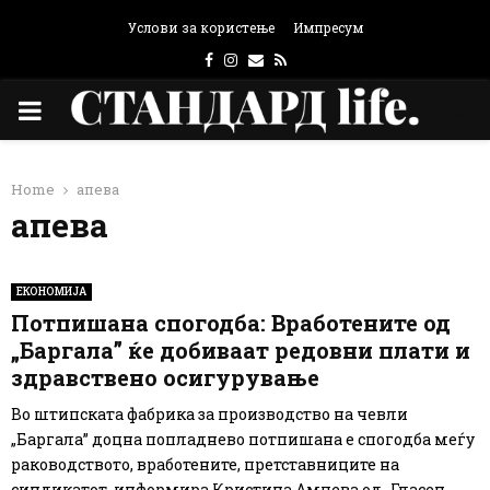
Услови за користење
Импресум
Facebook
Instagram
Email
Rss
PRIMARY
MENU
Home
апева
апева
ЕКОНОМИЈА
Потпишана спогодба: Вработените од
„Баргала” ќе добиваат редовни плати и
здравствено осигурување
Во штипската фабрика за производство на чевли
„Баргала” доцна попладнево потпишана е спогодба меѓу
раководството, вработените, претставниците на
синдикатот, информира Кристина Ампева од „Гласен