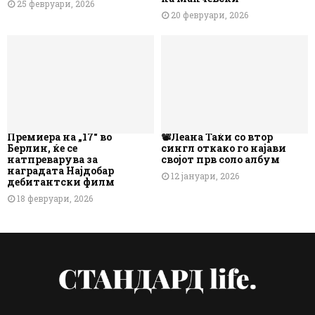
25 февруари, 2026
20 февруари, 2026
Премиера на „17“ во
📽️Леана Таќи со втор
Берлин, ќе се
сингл откако го најави
натпреварува за
својот прв соло албум
наградата Најдобар
12 јануари, 2026
дебитантски филм
18 февруари, 2026