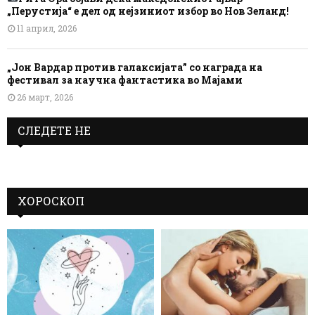
„Перустија“ е дел од нејзиниот избор во Нов Зеланд!
11 април, 2026
„Јон Вардар против галаксијата” со награда на
фестивал за научна фантастика во Мајами
26 март, 2026
СЛЕДЕТЕ НЕ
ХОРОСКОП