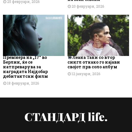
25 февруари, 2026
20 февруари, 2026
Премиера на „17“ во
Леана Таќи со втор
Берлин, ќе се
сингл откако го најави
натпреварува за
својот прв соло албум
наградата Најдобар
12 јануари, 2026
дебитантски филм
18 февруари, 2026