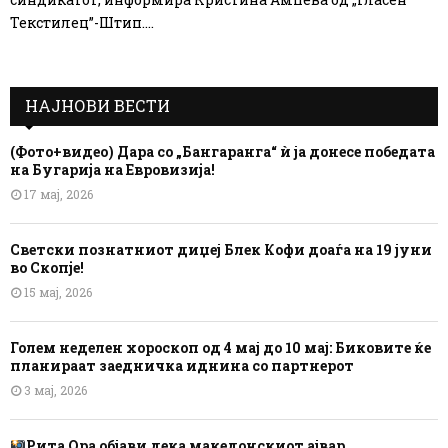
Текстилец”-Штип....
НАЈНОВИ ВЕСТИ
(Фото+видео) Дара со „Бангаранга“ ѝ ја донесе победата
на Бугарија на Евровизија!
17 мај, 2026
Светски познатниот диџеј Блек Кофи доаѓа на 19 јуни
во Скопје!
15 мај, 2026
Голем неделен хороскоп од 4 мај до 10 мај: Биковите ќе
планираат заедничка иднина со партнерот
3 мај, 2026
Рита Ора објави дека македонскиот ајвар