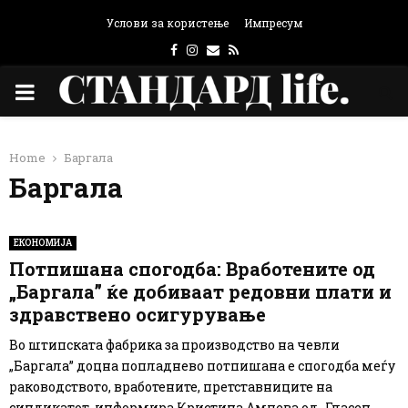
Услови за користење
Импресум
Facebook
Instagram
Email
Rss
PRIMARY
MENU
Home
Баргала
Баргала
ЕКОНОМИЈА
Потпишана спогодба: Вработените од
„Баргала” ќе добиваат редовни плати и
здравствено осигурување
Во штипската фабрика за производство на чевли
„Баргала” доцна попладнево потпишана е спогодба меѓу
раководството, вработените, претставниците на
синдикатот, информира Кристина Ампева од „Гласен