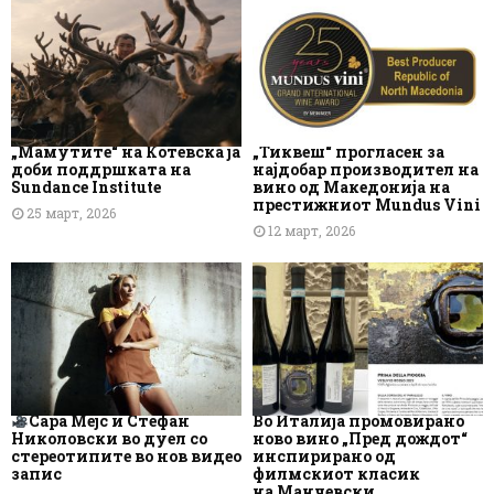
„Мамутите“ на Котевска ја
„Тиквеш“ прогласен за
доби поддршката на
најдобар производител на
Sundance Institute
вино од Македонија на
престижниот Mundus Vini
25 март, 2026
12 март, 2026
Сара Мејс и Стефан
Во Италија промовирано
Николовски во дуел со
ново вино „Пред дождот“
стереотипите во нов видео
инспирирано од
запис
филмскиот класик
на Манчевски