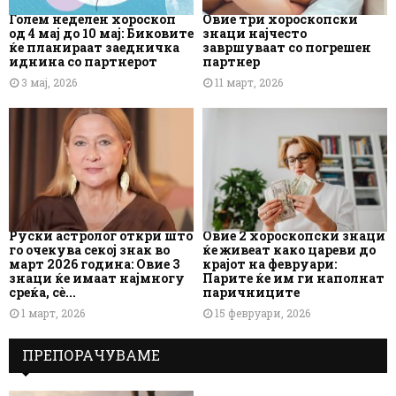
Голем неделен хороскоп
Овие три хороскопски
од 4 мај до 10 мај: Биковите
знаци најчесто
ќе планираат заедничка
завршуваат со погрешен
иднина со партнерот
партнер
3 мај, 2026
11 март, 2026
Руски астролог откри што
Овие 2 хороскопски знаци
го очекува секој знак во
ќе живеат како цареви до
март 2026 година: Овие 3
крајот на февруари:
знаци ќе имаат најмногу
Парите ќе им ги наполнат
среќа, сè...
паричниците
1 март, 2026
15 февруари, 2026
ПРЕПОРАЧУВАМЕ